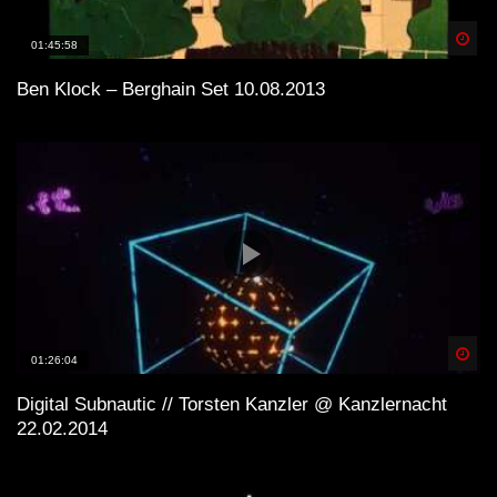
und wenn Du einen Plattespieler hast, kaufe die
besten
Spä
01:45:58
Tracks auf Vinyl
!
Ben Klock – Berghain Set 10.08.2013
Spä
01:26:04
Digital Subnautic // Torsten Kanzler @ Kanzlernacht
22.02.2014