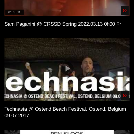
Spä
01:30:11
Sam Paganini @ CRSSD Spring 2022.03.13 0h00 Fr
Spä
Technasia @ Ostend Beach Festival, Ostend, Belgium
09.07.2017