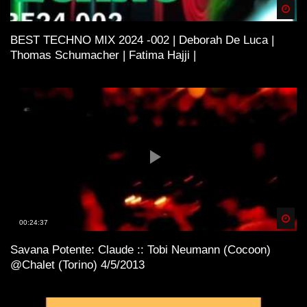
Spä
BEST TECHNO MIX 2024 -002 | Deborah De Luca |
Thomas Schumacher | Fatima Hajji |
Spä
00:24:37
Savana Potente: Claude :: Tobi Neumann (Cocoon)
@Chalet (Torino) 4/5/2013