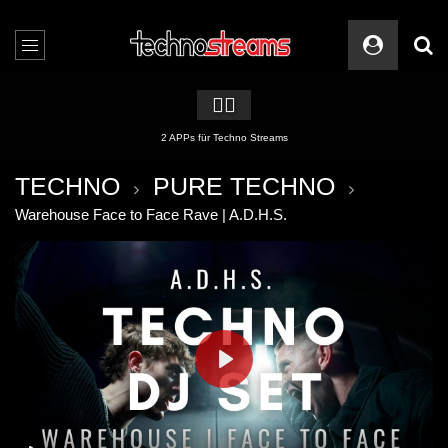
🏳️‍🌈
2 APPs für Techno Streams
TECHNO
PURE TECHNO
Warehouse Face to Face Rave | A.D.H.S.
PLAY