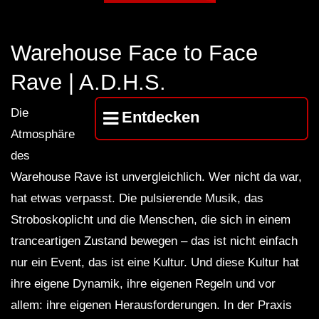
Podcast 246 – 2012
Warehouse Face to Face
Ben Klock [Ostgut Ton] live at Berghain
Rave | A.D.H.S.
2014
Die
Entdecken
Atmosphäre
Ben Klock – Berghain 04
des
Warehouse Rave ist unvergleichlich. Wer nicht da war,
hat etwas verpasst. Die pulsierende Musik, das
Takaaki Itoh live @ Klubnacht,
Stroboskoplicht und die Menschen, die sich in einem
Berghain, Berlin 13-07-2013
tranceartigen Zustand bewegen – das ist nicht einfach
nur ein Event, das ist eine Kultur. Und diese Kultur hat
Marcel Dettmann X DJ Stingray 313
ihre eigene Dynamik, ihre eigenen Regeln und vor
(live) – Ostgut Ton aus der Halle am
allem: ihre eigenen Herausforderungen. In der Praxis
Berghain – ARTE Concert