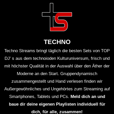
Gibt es rechtliche Hürden bei der Organisation?
Ja, zahlreiche. Genehmigungen sind notwendig, ebenso
wie Sicherheitskonzepte und Haftpflichtversicherungen.
Wie wichtig ist die Community für einen Rave?
TECHNO
Extrem wichtig. Die Community trägt zur Stimmung bei
und sorgt dafür, dass der Rave ein Erfolg wird.
Techno Streams bringt täglich die besten Sets von TOP
DJ' s aus dem technoioden Kulturuniversum, frisch und
Was tun, wenn die Polizei kommt?
mit höchster Qualität in der Auswahl über den Äther der
Ruhe bewahren und die Situation klären. Im besten Fall
Moderne an den Start. Gruppendynamisch
hat man alles rechtlich abgesichert, sodass es nicht zu
zusammengestellt und Hand verlesen finden wir
größeren Problemen kommt.
Außergewöhnliches und Ungehörtes zum Streaming auf
Smartphones, Tablets und PCs.
Meld dich an und
Praxis-Tipps für eine gelungene
baue dir deine eigenen Playlisten individuell für
Veranstaltung
dich, für alle, zusammen!