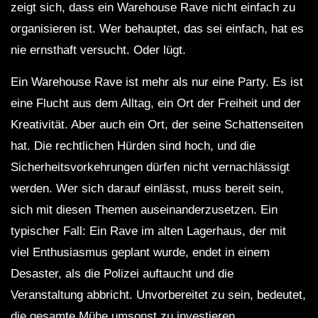
zeigt sich, dass ein Warehouse Rave nicht einfach zu
organisieren ist. Wer behauptet, das sei einfach, hat es
Chris Liebing @ Klubnacht Berghain,
Berlin – 08.09.2013.
nie ernsthaft versucht. Oder lügt.
Ein Warehouse Rave ist mehr als nur eine Party. Es ist
BEN KLOCK @ NAPLES
eine Flucht aus dem Alltag, ein Ort der Freiheit und der
ELECTRONIC EASTER FESTIVAL @
Kreativität. Aber auch ein Ort, der seine Schattenseiten
OLD RIVER PARK 09.04.2012
hat. Die rechtlichen Hürden sind hoch, und die
Sicherheitsvorkehrungen dürfen nicht vernachlässigt
Lorenzo Raganzini | HEX Berlin
werden. Wer sich darauf einlässt, muss bereit sein,
31072022 at Anomalie Art Club
sich mit diesen Themen auseinanderzusetzen. Ein
typischer Fall: Ein Rave im alten Lagerhaus, der mit
viel Enthusiasmus geplant wurde, endet in einem
Desaster, als die Polizei auftaucht und die
Veranstaltung abbricht. Unvorbereitet zu sein, bedeutet,
die gesamte Mühe umsonst zu investieren.