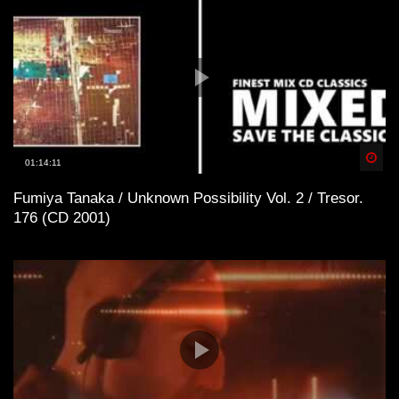
Spä
01:14:11
Fumiya Tanaka / Unknown Possibility Vol. 2 / Tresor.
176 (CD 2001)