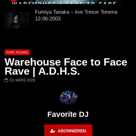
Lokeren Belgium (1996)
17.06.2013
Fumiya Tanaka – live Tresor Torema
12-06-2003
Ben Klock – Ostgut Ton – Berghain
PURE TECHNO
Warehouse Face to Face
Rave | A.D.H.S.
Virgil Enzinger Live @ Tresor Club,
Berlin 17 04 2004
23. MÄRZ 2026
Niereich | @ Tresor Berlin | Blind Spot
Podcast 238
Favorite DJ
ABONNIEREN
Ben Klock @ Berghain, Berlin – Tsugi