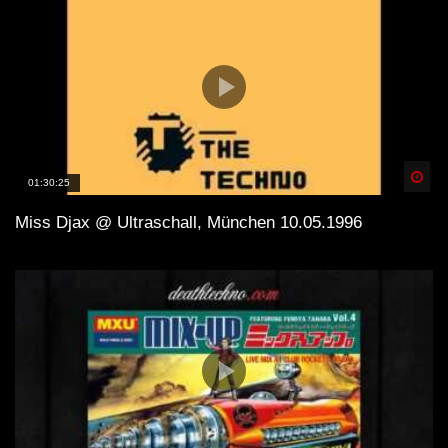
Spä
01:30:25
Miss Djax @ Ultraschall, München 10.05.1996