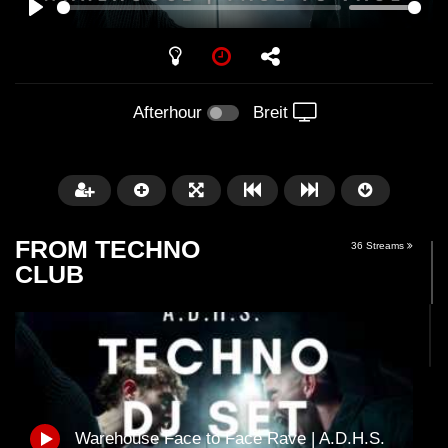
PLAY
Afterhour
Breit
FROM TECHNO
36 Streams
CLUB
Später
01:31:35
01:53:01
Miss Djax – Cherry Moon –
Torsten Kanzler Abst
Warehouse Face to Face Rave | A.D.H.S.