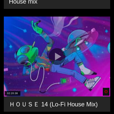
House mix
Spä
02:20:38
ＨＯＵＳＥ 14 (Lo-Fi House Mix)