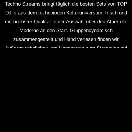
Techno Streams bringt täglich die besten Sets von TOP
DJ' s aus dem technoioden Kulturuniversum, frisch und
mit höchster Qualität in der Auswahl über den Äther der
Moderne an den Start. Gruppendynamisch
zusammengestellt und Hand verlesen finden wir
Anzeige
×
Außergewöhnliches und Ungehörtes zum Streaming auf
Smartphones, Tablets und PCs.
Meld dich an und
baue dir deine eigenen Playlisten individuell für
dich, für alle, zusammen!