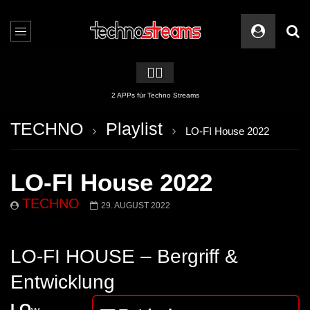
🏳️‍🌈
2 APPs für Techno Streams
TECHNO
Playlist
LO-FI House 2022
LO-FI House 2022
TECHNO
29. AUGUST 2022
LO-FI HOUSE – Bergriff &
Entwicklung
LO