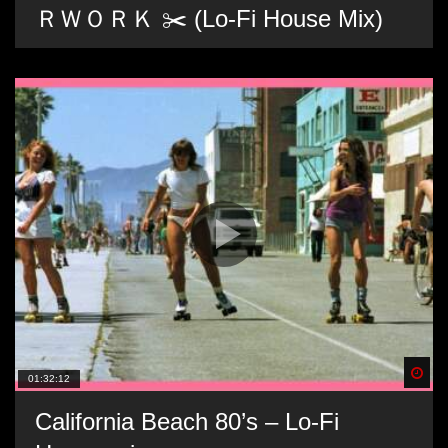
ＲＷＯＲＫ ✂️ (Lo-Fi House Mix)
Spä
01:32:12
California Beach 80’s – Lo-Fi