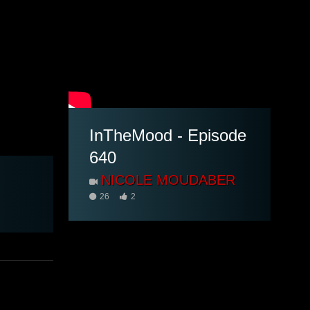
InTheMood - Episode
640
NICOLE MOUDABER
26
2