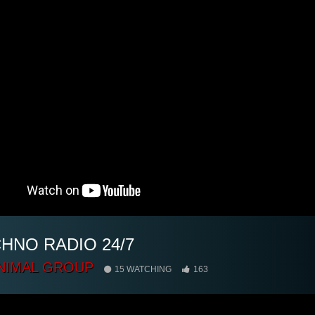
HNO RADIO 24/7
NIMAL GROUP
15 WATCHING
163