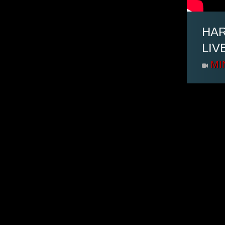
HAR
LIV
MI