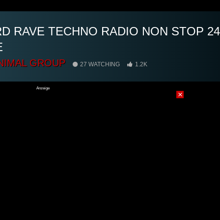
D RAVE TECHNO RADIO NON STOP 24
E
NIMAL GROUP
27 WATCHING
1.2K
Anzeige
×