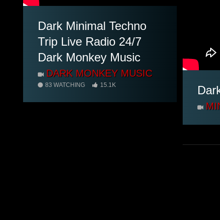
Dark Minimal Techno
Trip Live Radio 24/7
Dark Monkey Music
DARK MONKEY MUSIC
83 WATCHING
15.1K
Dar
MI