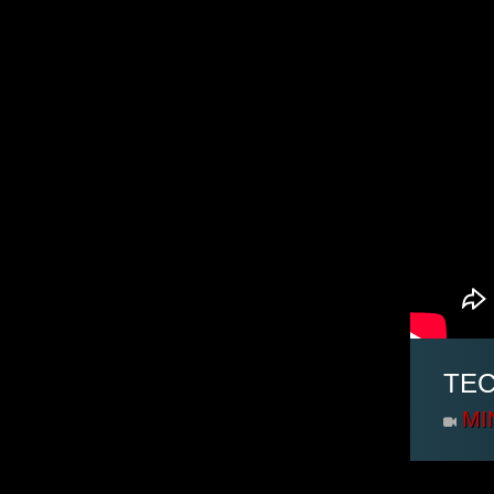
TEC
MI