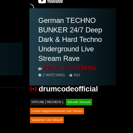
German TECHNO
BUNKER 24/7 Deep
Dark & Hard Techno
Underground Live
Stream Rave
FEAR N LOATHING
2 WATCHING
602
drumcodeofficial
OFFLINE [ RECHECK ]
Aktuelle Streams
Letzter abgeschlossener Live Stream
Geplanter Live Stream