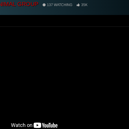
NIMAL GROUP
137 WATCHING
35K