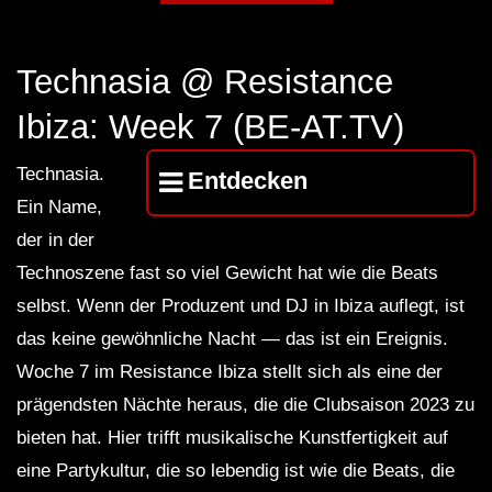
Podcast 246 – 2012
Technasia @ Resistance
Ben Klock [Ostgut Ton] live at Berghain
Ibiza: Week 7 (BE-AT.TV)
2014
Technasia.
Entdecken
Ein Name,
Ben Klock – Berghain 04
der in der
Technoszene fast so viel Gewicht hat wie die Beats
selbst. Wenn der Produzent und DJ in Ibiza auflegt, ist
Takaaki Itoh live @ Klubnacht,
das keine gewöhnliche Nacht — das ist ein Ereignis.
Berghain, Berlin 13-07-2013
Woche 7 im Resistance Ibiza stellt sich als eine der
prägendsten Nächte heraus, die die Clubsaison 2023 zu
Marcel Dettmann X DJ Stingray 313
bieten hat. Hier trifft musikalische Kunstfertigkeit auf
(live) – Ostgut Ton aus der Halle am
eine Partykultur, die so lebendig ist wie die Beats, die
Berghain – ARTE Concert