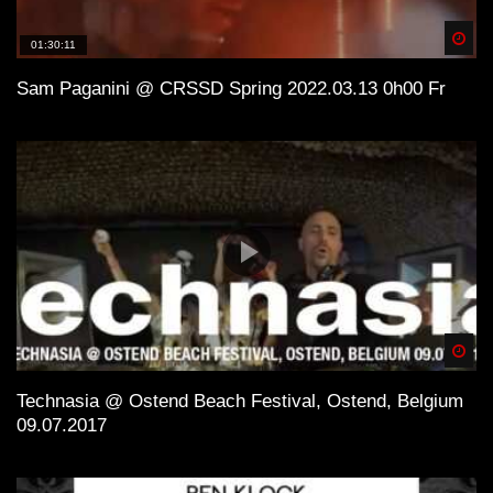
Spä
01:30:11
Sam Paganini @ CRSSD Spring 2022.03.13 0h00 Fr
Spä
Technasia @ Ostend Beach Festival, Ostend, Belgium
09.07.2017