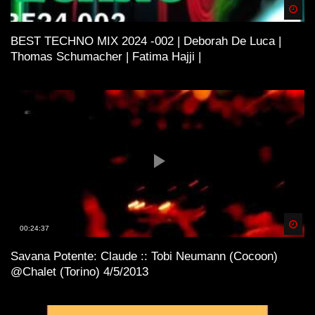
Spä
BEST TECHNO MIX 2024 -002 | Deborah De Luca |
Thomas Schumacher | Fatima Hajji |
Spä
00:24:37
Savana Potente: Claude :: Tobi Neumann (Cocoon)
@Chalet (Torino) 4/5/2013