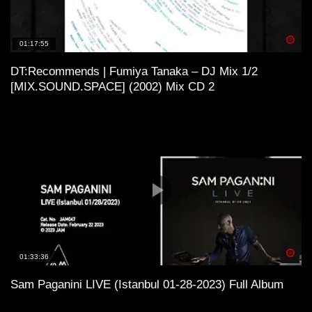
Was macht Technasia so besonders?
Spä
01:17:55
Wie passt Resistance Ibiza in die Technoszene?
DT:Recommends | Fumiya Tanaka – DJ Mix 1/2
[MIX.SOUND.SPACE] (2002) Mix CD 2
Warum ist die Woche 7 ein Höhepunkt der Saison?
Welche Rolle spielt die Location für das
Gesamterlebnis?
Wie beeinflusst das Publikum die Musik von
Technasia?
Spä
01:33:36
FAZIT
Sam Paganini LIVE (Istanbul 01-28-2023) Full Album
Technasia und Resistance Ibiza sind mehr als nur ein