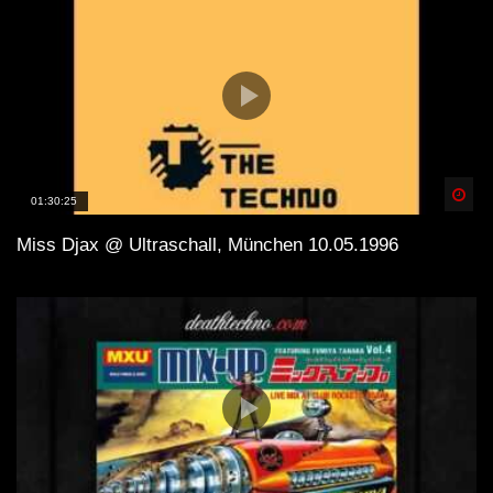
Spä
01:30:25
Miss Djax @ Ultraschall, München 10.05.1996