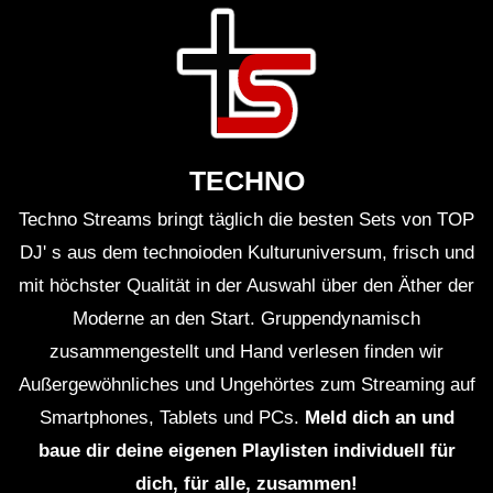
Doch während die Beats weiterlaufen, bleibt die Frage:
Was macht Technasia so besonders? Ist es die
Technik, die er beherrscht? Oder ist es die Fähigkeit,
Emotionen in Musik zu verwandeln? Vielleicht ist es
eine Kombination aus beidem. Was auch immer es ist,
TECHNO
die Zuschauer spüren es, und das ist es, was sie
Techno Streams bringt täglich die besten Sets von TOP
zurückbringt.
DJ' s aus dem technoioden Kulturuniversum, frisch und
Die Nacht in Woche 7 wird schließlich zu Ende gehen,
mit höchster Qualität in der Auswahl über den Äther der
aber die Erinnerungen werden bleiben. Die Beats, die
Moderne an den Start. Gruppendynamisch
Lichter und die kollektive Euphorie der Menge werden
zusammengestellt und Hand verlesen finden wir
sich in die Köpfe der Partygänger einbrennen. Und
Außergewöhnliches und Ungehörtes zum Streaming auf
genau das ist es, was Technasia und Resistance Ibiza
Smartphones, Tablets und PCs.
Meld dich an und
zu einer untrennbaren Einheit macht.
baue dir deine eigenen Playlisten individuell für
dich, für alle, zusammen!
Was bleibt, ist die Erkenntnis, dass solche Nächte nicht