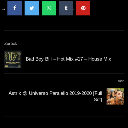
hat sich als einer der besten Clubs etabliert, nicht nur
wegen seines Programms, sondern auch wegen der
Atmosphäre, die er schafft. Hier vermischt sich das
Gefühl von Freiheit mit einem Hauch von Exklusivität.
Jeder, der hineinkommt, erkennt sofort, dass er Teil von
Zurück
etwas Größerem ist.
Bad Boy Bill – Hot Mix #17 – House Mix
In der Praxis zeigt sich, dass die Location und der
Künstler eine Symbiose eingehen, die das Erlebnis
verstärkt. Technasia nutzt die Gegebenheiten des
Vor
Clubs, um seine Musik zu optimieren — egal, ob es
Astrix @ Universo Paralello 2019-2020 [Full
sich um den Klang, die Beleuchtung oder die
Interaktion
Set]
mit dem Publikum
handelt. Er weiß, dass der Kontext
entscheidend ist. Und genau das macht ihn zu einem
der besten DJs der Welt.