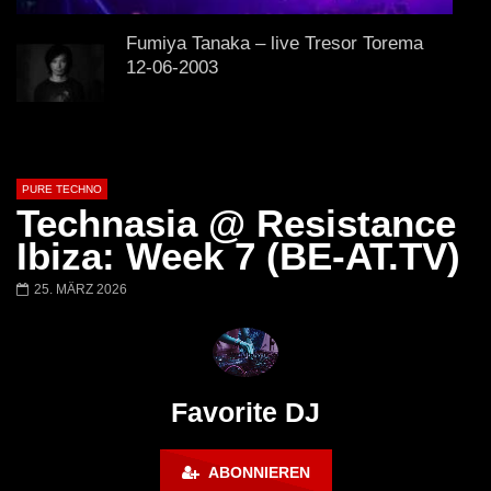
Lokeren Belgium (1996)
17.06.2013
Fumiya Tanaka – live Tresor Torema
12-06-2003
Ben Klock – Ostgut Ton – Berghain
PURE TECHNO
Technasia @ Resistance
Ibiza: Week 7 (BE-AT.TV)
Virgil Enzinger Live @ Tresor Club,
Berlin 17 04 2004
25. MÄRZ 2026
Niereich | @ Tresor Berlin | Blind Spot
Podcast 238
Favorite DJ
ABONNIEREN
Ben Klock @ Berghain, Berlin – Tsugi