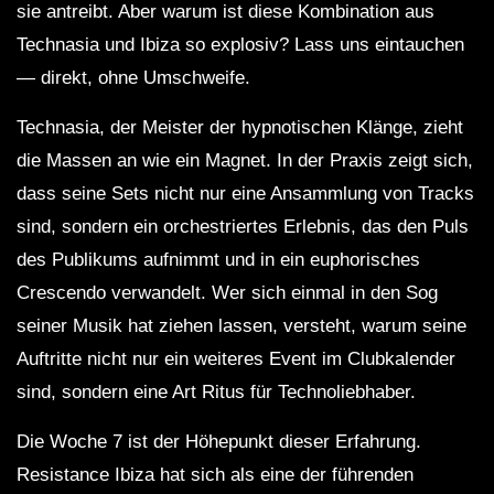
sie antreibt. Aber warum ist diese Kombination aus
Technasia und Ibiza so explosiv? Lass uns eintauchen
Chris Liebing @ Klubnacht Berghain,
Berlin – 08.09.2013.
— direkt, ohne Umschweife.
Technasia, der Meister der hypnotischen Klänge, zieht
BEN KLOCK @ NAPLES
die Massen an wie ein Magnet. In der Praxis zeigt sich,
ELECTRONIC EASTER FESTIVAL @
dass seine Sets nicht nur eine Ansammlung von Tracks
OLD RIVER PARK 09.04.2012
sind, sondern ein orchestriertes Erlebnis, das den Puls
des Publikums aufnimmt und in ein euphorisches
Lorenzo Raganzini | HEX Berlin
Crescendo verwandelt. Wer sich einmal in den Sog
31072022 at Anomalie Art Club
seiner Musik hat ziehen lassen, versteht, warum seine
Auftritte nicht nur ein weiteres Event im Clubkalender
sind, sondern eine Art Ritus für Technoliebhaber.
Die Woche 7 ist der Höhepunkt dieser Erfahrung.
Resistance Ibiza hat sich als eine der führenden