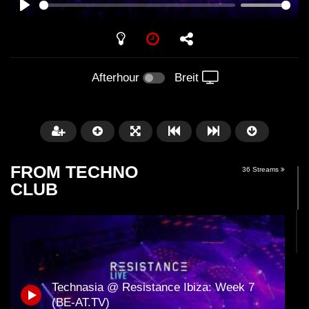
PLAY
Afterhour
Breit
FROM TECHNO
36 Streams
CLUB
Später
01:31:35
01:53:01
Technasia @ Resistance Ibiza: Week 7
Miss Djax – Cherry Moon –
Torsten Kanzler Abst
(BE-AT.TV)