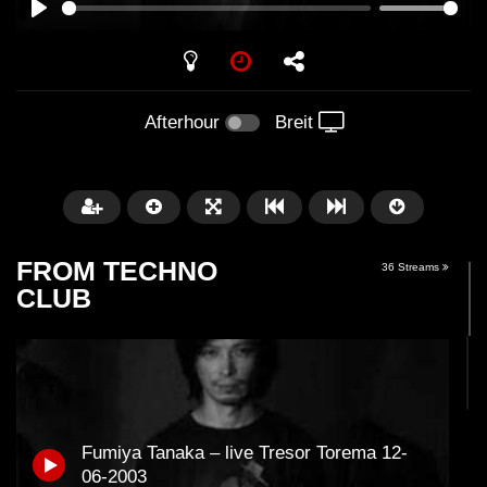
PLAY
Afterhour
Breit
FROM TECHNO
36 Streams
CLUB
Später
01:31:35
01:53:01
Fumiya Tanaka – live Tresor Torema 12-
Miss Djax – Cherry Moon –
Torsten Kanzler Abst
06-2003