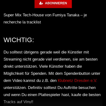
2014
ABONNIEREN
Super Mix Tech-House von Fumiya Tanaka – je
Ben Klock – Berghain 04
recherche la tracklist
WICHTIG:
Takaaki Itoh live @ Klubnacht,
Berghain, Berlin 13-07-2013
Du solltest übrigens gerade weil die Künstler mit
Streaming nicht gerade viel verdienen, sie am besten
direkt unterstützen. Viele Künstler haben die
Marcel Dettmann X DJ Stingray 313
Möglichkeit für Spenden. Mit dem Spendenbutton unter
(live) – Ostgut Ton aus der Halle am
Berghain – ARTE Concert
dem Video kannst du z.B. den
Klubnetz Dresden e.V.
unterstützen. Definitiv solltest Du Auftritte besuchen
Chris Liebing @ Klubnacht Berghain,
und wenn Du einen Plattespieler hast, kaufe die besten
Berlin – 08.09.2013.
Tracks auf Vinyl!