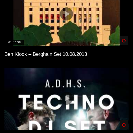
Spä
01:45:58
Ben Klock – Berghain Set 10.08.2013
Spä