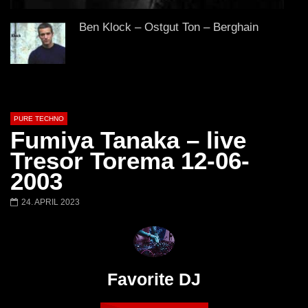
Lokeren Belgium (1996)
17.06.2013
Ben Klock – Ostgut Ton – Berghain
Virgil Enzinger Live @ Tresor Club,
Berlin 17 04 2004
PURE TECHNO
Fumiya Tanaka – live
Tresor Torema 12-06-
Niereich | @ Tresor Berlin | Blind Spot
2003
Podcast 238
24. APRIL 2023
Ben Klock @ Berghain, Berlin – Tsugi
Podcast 246 – 2012
Favorite DJ
Ben Klock [Ostgut Ton] live at Berghain