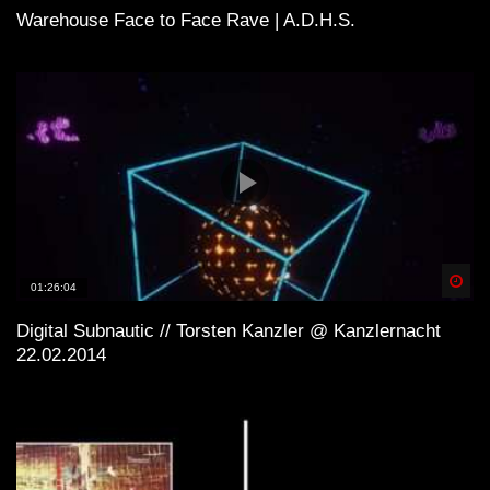
Warehouse Face to Face Rave | A.D.H.S.
Spä
01:26:04
Digital Subnautic // Torsten Kanzler @ Kanzlernacht
22.02.2014