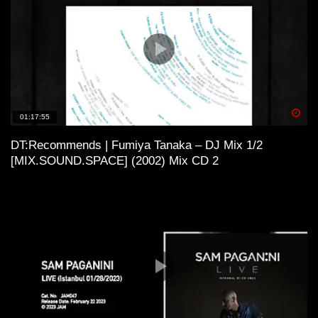
Spä
01:17:55
DT:Recommends | Fumiya Tanaka – DJ Mix 1/2
[MIX.SOUND.SPACE] (2002) Mix CD 2