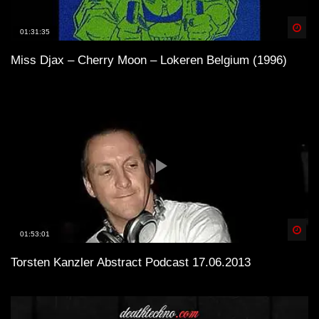
Spä
01:31:35
Miss Djax – Cherry Moon – Lokeren Belgium (1996)
Spä
01:53:01
Torsten Kanzler Abstract Podcast 17.06.2013