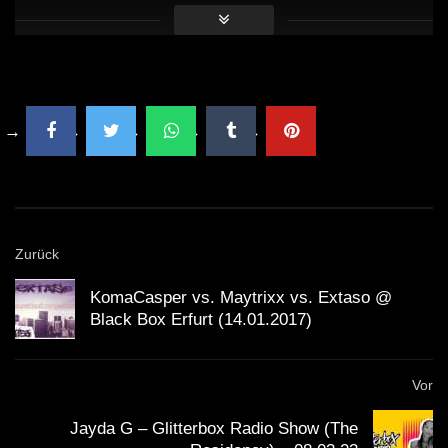
BEN KLOCK @ NAPLES
ELECTRONIC EASTER FESTIVAL @
OLD RIVER PARK 09.04.2012
Lorenzo Raganzini | HEX Berlin
31072022 at Anomalie Art Club
Zurück
KomaCasper vs. Maytrixx vs. Extaso @
Black Box Erfurt (14.01.2017)
Vor
Jayda G – Glitterbox Radio Show (The