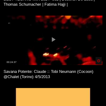
Thomas Schumacher | Fatima Hajji |
Spä
00:24:37
Savana Potente: Claude :: Tobi Neumann (Cocoon)
@Chalet (Torino) 4/5/2013