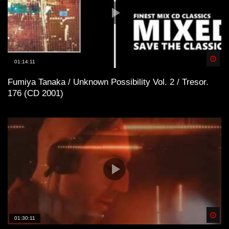
Spä
01:14:11
Fumiya Tanaka / Unknown Possibility Vol. 2 / Tresor.
176 (CD 2001)
Spä
01:30:11