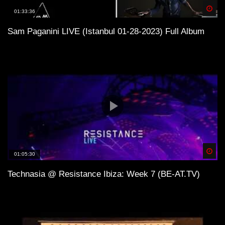
Spä
01:33:36
Sam Paganini LIVE (Istanbul 01-28-2023) Full Album
Spä
01:05:30
Technasia @ Resistance Ibiza: Week 7 (BE-AT.TV)