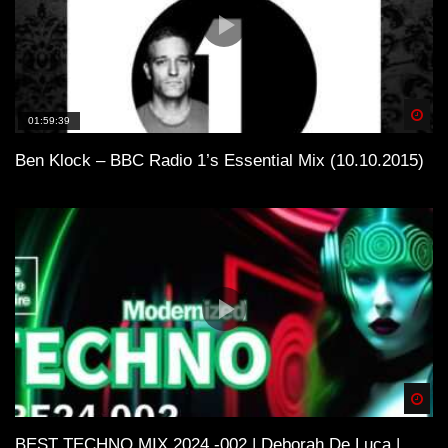
Spä
01:59:39
Ben Klock – BBC Radio 1’s Essential Mix (10.10.2015)
Spä
BEST TECHNO MIX 2024 -002 | Deborah De Luca |