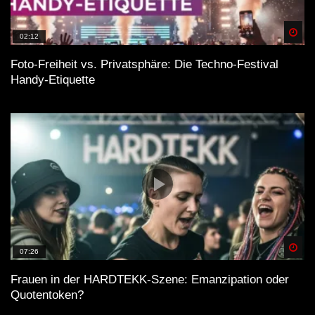
Spä
02:12
Foto-Freiheit vs. Privatsphäre: Die Techno-Festival
Handy-Etiquette
Spä
07:26
Frauen in der HARDTEKK-Szene: Emanzipation oder
Quotentoken?