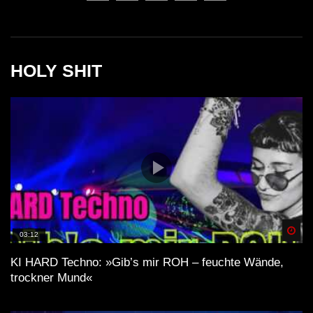
HOLY SHIT
Spä
03:12
KI HARD Techno: »Gib’s mir ROH – feuchte Wände,
trockner Mund«