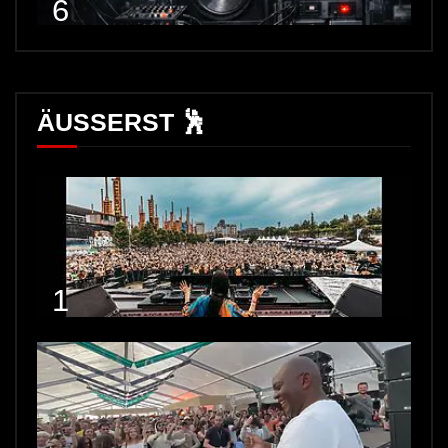
6
ÄUSSERST 🕺
1