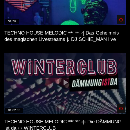
Spä
59:58
TECHNO HOUSE MELODIC ᵐⁱˣ ˢᵉᵗ ‹| Das Geheimnis
des magischen Livestreams |› DJ SCHIE_MAN live
Spä
01:02:33
TECHNO HOUSE MELODIC ᵐⁱˣ ˢᵉᵗ ‹|› Die DÄMMUNG
ist da ‹|› WINTERCLUB