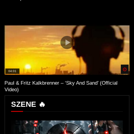
Spä
04:01
Paul & Fritz Kalkbrenner – ‘Sky And Sand’ (Official
Video)
SZENE 🔥