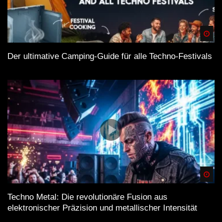
Spä
Der ultimative Camping-Guide für alle Techno-Festivals
Spä
Techno Metal: Die revolutionäre Fusion aus
elektronischer Präzision und metallischer Intensität