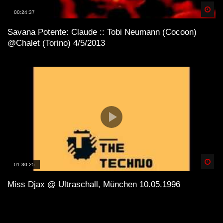
Spä
00:24:37
Savana Potente: Claude :: Tobi Neumann (Cocoon)
@Chalet (Torino) 4/5/2013
Spä
01:30:25
Miss Djax @ Ultraschall, München 10.05.1996