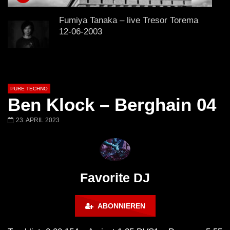
Lokeren Belgium (1996)
17.06.2013
Fumiya Tanaka – live Tresor Torema
12-06-2003
Ben Klock – Ostgut Ton – Berghain
PURE TECHNO
Ben Klock – Berghain 04
23. APRIL 2023
Virgil Enzinger Live @ Tresor Club,
Berlin 17 04 2004
Niereich | @ Tresor Berlin | Blind Spot
Favorite DJ
Podcast 238
ABONNIEREN
Ben Klock @ Berghain, Berlin – Tsugi