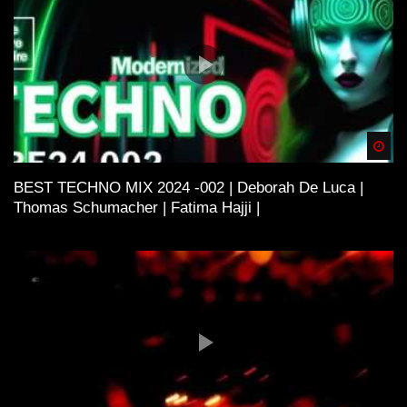
Spä
BEST TECHNO MIX 2024 -002 | Deborah De Luca |
Thomas Schumacher | Fatima Hajji |