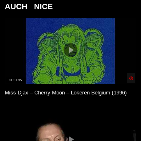
AUCH _NICE
Spä
01:31:35
Miss Djax – Cherry Moon – Lokeren Belgium (1996)