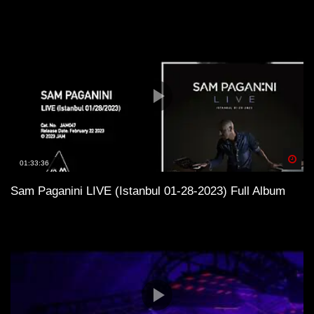
Spä
01:33:36
Sam Paganini LIVE (Istanbul 01-28-2023) Full Album