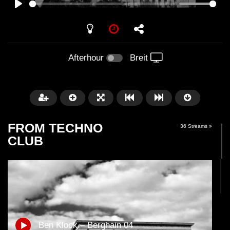
PLAY
Afterhour
Breit
FROM TECHNO
36 Streams
CLUB
Später
01:31:35
01:53:01
Miss Djax – Cherry Moon –
Torsten Kanzler Abst
Ben Klock – Berghain 04