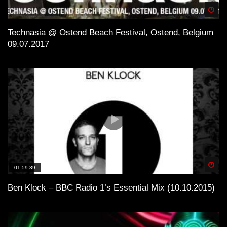
Spä
Technasia @ Ostend Beach Festival, Ostend, Belgium
09.07.2017
Spä
01:59:39
Ben Klock – BBC Radio 1’s Essential Mix (10.10.2015)