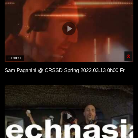
Spä
01:30:11
Sam Paganini @ CRSSD Spring 2022.03.13 0h00 Fr