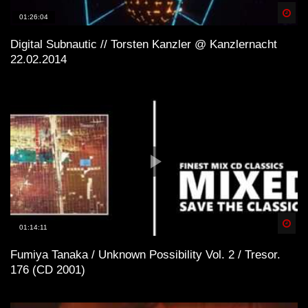
Spä
01:26:04
Digital Subnautic // Torsten Kanzler @ Kanzlernacht
22.02.2014
Spä
01:14:11
Fumiya Tanaka / Unknown Possibility Vol. 2 / Tresor.
176 (CD 2001)