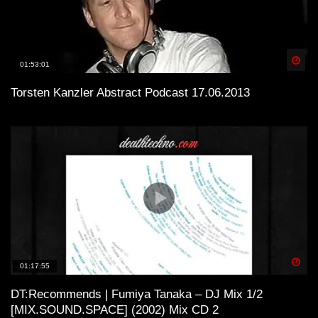
Spä
01:53:01
Torsten Kanzler Abstract Podcast 17.06.2013
Spä
01:17:55
DT:Recommends | Fumiya Tanaka – DJ Mix 1/2
[MIX.SOUND.SPACE] (2002) Mix CD 2