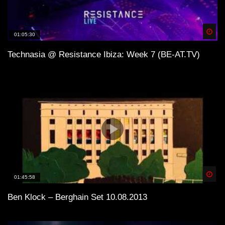
Spä
01:05:30
Technasia @ Resistance Ibiza: Week 7 (BE-AT.TV)
Spä
01:45:58
Ben Klock – Berghain Set 10.08.2013