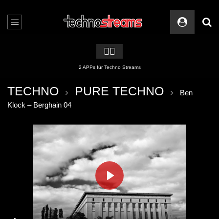
🏳️‍🌈
2 APPs für Techno Streams
TECHNO
PURE TECHNO
Ben
Klock – Berghain 04
PLAY