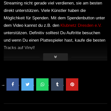
Streaming nicht gerade viel verdienen, sie am besten
direkt unterstützen. Viele Künstler haben die
BEN KLOCK @ NAPLES
ELECTRONIC EASTER FESTIVAL @
Möglichkeit für Spenden. Mit dem Spendenbutton unter
OLD RIVER PARK 09.04.2012
dem Video kannst du z.B. den
Klubnetz Dresden e.V.
unterstützen. Definitiv solltest Du Auftritte besuchen
Lorenzo Raganzini | HEX Berlin
und wenn Du einen Plattespieler hast, kaufe die besten
31072022 at Anomalie Art Club
Tracks auf Vinyl!