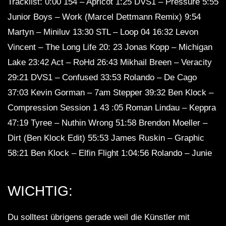
Tracklist: 0:00 154 – Apricot 1:25 DVS1 – Pressure 5:55
Podcast 246 – 2012
Junior Boys – Work (Marcel Dettmann Remix) 9:54
Martyn – Miniluv 13:30 STL – Loop 04 16:32 Levon
Ben Klock [Ostgut Ton] live at Berghain
Vincent – ​​The Long Life 20: 23 Jonas Kopp – Michigan
2014
Lake 23:42 Act – RoHd 26:43 Mikhail Breen – Veracity
29:21 DVS1 – Confused 33:53 Rolando – De Cago
37:03 Kevin Gorman – 7am Stepper 39:32 Ben Klock –
Takaaki Itoh live @ Klubnacht,
Compression Session 1 43 :05 Roman Lindau – Keppra
Berghain, Berlin 13-07-2013
47:19 Tyree – Nuthin Wrong 51:58 Brendon Moeller –
Dirt (Ben Klock Edit) 55:53 James Ruskin – Graphic
Marcel Dettmann X DJ Stingray 313
58:21 Ben Klock – Elfin Flight 1:04:56 Rolando – Junie
(live) – Ostgut Ton aus der Halle am
Berghain – ARTE Concert
WICHTIG:
Chris Liebing @ Klubnacht Berghain,
Berlin – 08.09.2013.
Du solltest übrigens gerade weil die Künstler mit