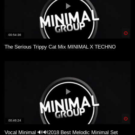
Spä
00:54:36
The Serious Trippy Cat Mix MINIMAL X TECHNO
Spä
00:46:24
Vocal Minimal 🔊🔊2018 Best Melodic Minimal Set