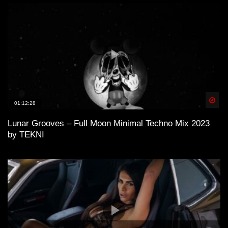
Spä
01:12:28
Lunar Grooves – Full Moon Minimal Techno Mix 2023
by TEKNI