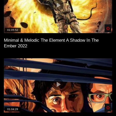
Spä
01:05:52
Minimal & Melodic The Element A Shadow In The
Ember 2022
Spä
01:04:28