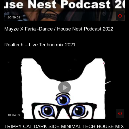
Spä
00:59:58
Mayze X Faria -Dance / House Nest Podcast 2022
Realtech – Live Techno mix 2021
Spä
01:04:09
TRIPPY CAT DARK SIDE MINIMAL TECH HOUSE MIX