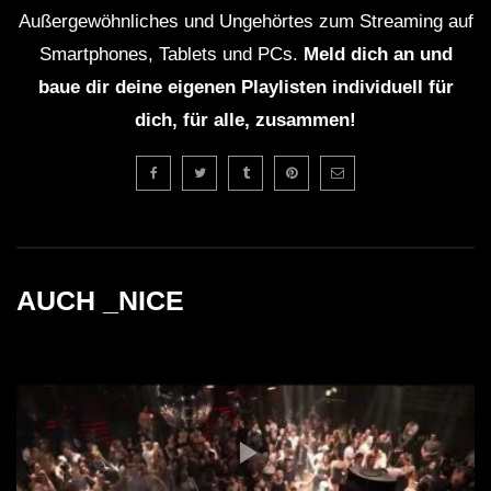
Außergewöhnliches und Ungehörtes zum Streaming auf
gelingt, an diesen Erfolgen anzuknüpfen, bleibt
Smartphones, Tablets und PCs.
Meld dich an und
abzuwarten. Es lohnt sich auf jeden Fall, R3ckzet und
baue dir deine eigenen Playlisten individuell für
deren weitere Entwicklungen im Auge zu behalten, denn
dich, für alle, zusammen!
sie könnten das Hip-Hop-Genre nachhaltig
beeinflussen.
Quellen
Hip-Hop
AUCH _NICE
Musikproduktion
Lyrik
WICHTIG: