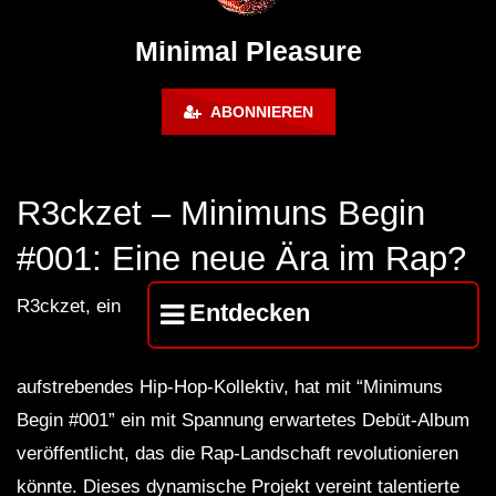
Montreal (June 2017)
BREJCHA December
MelodicTronic 2020
Minimal Pleasure
ABONNIEREN
R3ckzet – Minimuns Begin
#001: Eine neue Ära im Rap?
R3ckzet, ein
Entdecken
aufstrebendes Hip-Hop-Kollektiv, hat mit “Minimuns
Begin #001” ein mit Spannung erwartetes Debüt-Album
veröffentlicht, das die Rap-Landschaft revolutionieren
könnte. Dieses dynamische Projekt vereint talentierte