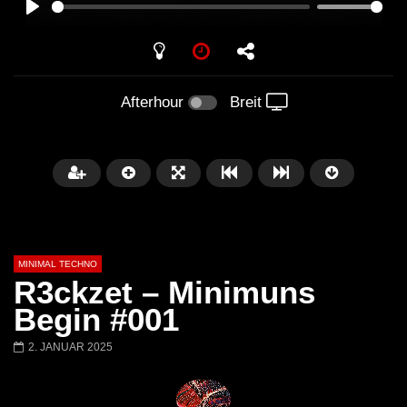
PLAY
Afterhour
Breit
MINIMAL TECHNO
R3ckzet – Minimuns
Begin #001
2. JANUAR 2025
Später
03:28
01:00:35
Ricardo Villalobos @ Stereo,
NEW Exclusive Set