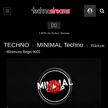
🏳️‍🌈
2 APPs für Techno Streams
TECHNO
MINIMAL Techno
R3ckzet
– Minimuns Begin #001
PLAY