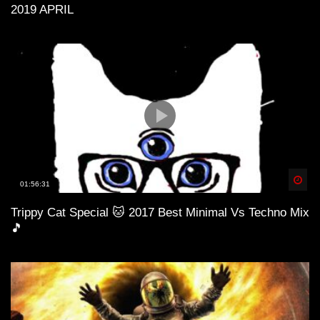
2019 APRIL
Spä
01:56:31
Trippy Cat Special 🐱 2017 Best Minimal Vs Techno Mix
🎵