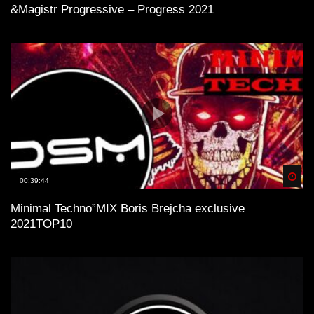
&Magistr Progressive – Progress 2021
Spä
00:39:44
Minimal Technо”MIX Boris Brejcha exclusive
2021TOP10