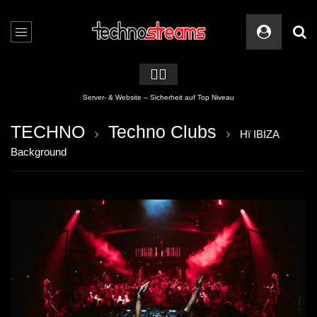
🏳️‍🌈
Ver(schlimm)besserung abgeschlossen
TECHNO
Techno Clubs
Hï IBIZA
Background