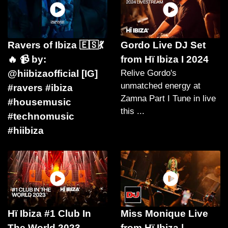
Ravers of Ibiza 🇪🇸💃
Gordo Live DJ Set
🔥 📹 by:
from Hï Ibiza I 2024
@hiibizaofficial [IG]
Relive Gordo's
unmatched energy at
#ravers #ibiza
Zamna Part I Tune in live
#housemusic
this ...
#technomusic
#hiibiza
Hï Ibiza #1 Club In
Miss Monique Live
The World 2023
from Hï Ibiza |