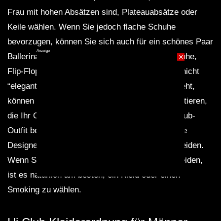
Frau mit hohen Absätzen sind, Plateauabsätze oder
Keile wählen. Wenn Sie jedoch flache Schuhe
bevorzugen, können Sie sich auch für ein schönes Paar
Anzeige
Ballerinas entscheiden. Vermeiden Sie Turnschuhe,
×
Flip-Flops und Sandalen, denn sie sind einfach nicht
“elegant”. Was Ihre Haare und Ihr Make-up angeht,
können Sie mit verschiedenen Looks experimentieren,
die Ihr Outfit ergänzen. Wenn Sie ein legeres Club-
Outfit bevorzugen, können Sie sich auch für eine
Designer-Jeans und ein schickes Hemd entscheiden.
Wenn Sie sich für einen Hi-Club-Balkon entscheiden,
ist es natürlich am besten, ein Kleid oder einen
Smoking zu wählen.