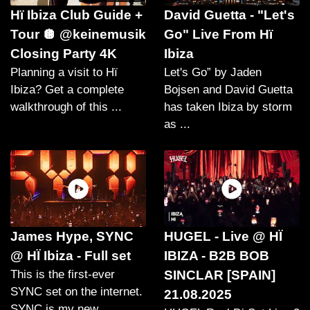
Hï Ibiza Club Guide +
David Guetta - "Let's
Tour 🪩 @keinemusik
Go" Live From Hï
Closing Party 4K
Ibiza
Planning a visit to Hï
Let's Go” by Jaden
Ibiza? Get a complete
Bojsen and David Guetta
walkthrough of this ...
has taken Ibiza by storm
as ...
James Hype, SYNC
HUGEL - Live @ HÏ
@ HÏ Ibiza - Full set
IBIZA - B2B BOB
This is the first-ever
SINCLAR [SPAIN]
SYNC set on the internet.
21.08.2025
SYNC is my new ...