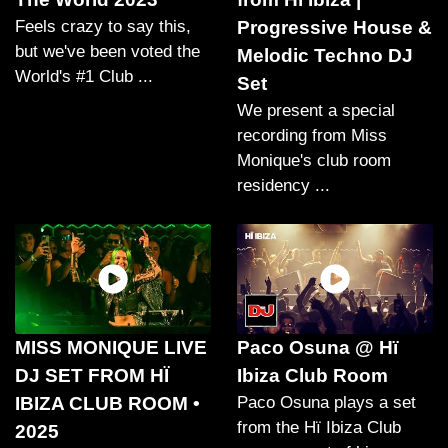
Feels crazy to say this,
Progressive House &
but we've been voted the
Melodic Techno DJ
World's #1 Club ...
Set
We present a special
recording from Miss
Monique's club room
residency ...
MISS MONIQUE LIVE
Paco Osuna @ Hï
DJ SET FROM HÏ
Ibiza Club Room
IBIZA CLUB ROOM •
Paco Osuna plays a set
from the Hï Ibiza Club
2025