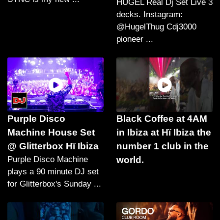
HUGEL Real Dj Set Live 3
decks. Instagram:
@HugelThug Cdj3000
pioneer ...
Purple Disco
Black Coffee at 4AM
Machine House Set
in Ibiza at Hï Ibiza the
@ Glitterbox Hï Ibiza
number 1 club in the
Purple Disco Machine
world.
plays a 90 minute DJ set
for Glitterbox's Sunday ...