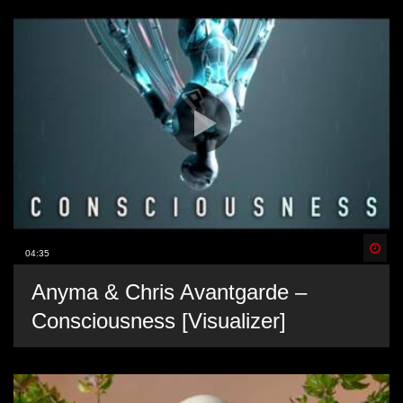
Spä
04:35
Anyma & Chris Avantgarde –
Consciousness [Visualizer]