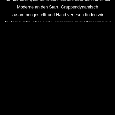
Moderne an den Start. Gruppendynamisch
zusammengestellt und Hand verlesen finden wir
Außergewöhnliches und Ungehörtes zum Streaming auf
Smartphones, Tablets und PCs.
Meld dich an und
baue dir deine eigenen Playlisten individuell für
dich, für alle, zusammen!
RECHTE ins ALL © 2026 //
SPENDEN
|
DATENSCHUTZ
|
NUTZUNG
|
SETS
|
KONTAKT
|
topgras.de
|
techno-tv.net