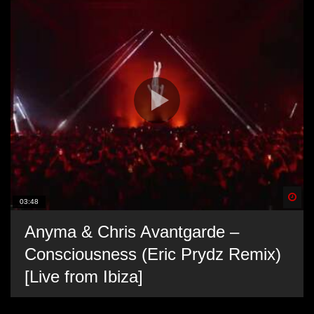
Spä
03:48
Anyma & Chris Avantgarde –
Consciousness (Eric Prydz Remix)
[Live from Ibiza]