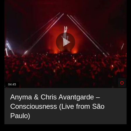
Spä
04:45
Anyma & Chris Avantgarde –
Consciousness (Live from São
Paulo)