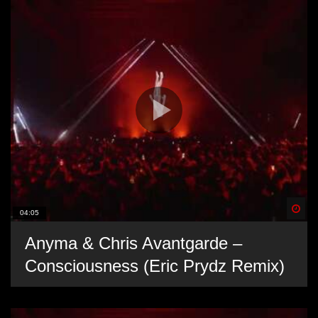
Spä
04:05
Anyma & Chris Avantgarde –
Consciousness (Eric Prydz Remix)