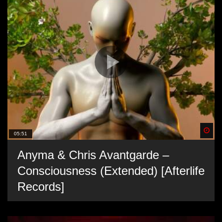
Spä
05:51
Anyma & Chris Avantgarde –
Consciousness (Extended) [Afterlife
Records]