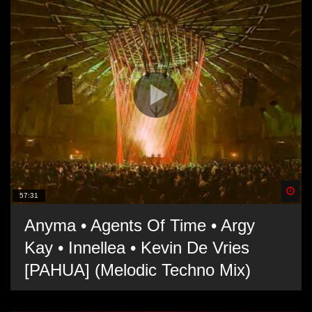
Spä
57:31
Anyma • Agents Of Time • Argy
Kay • Innellea • Kevin De Vries
[PAHUA] (Melodic Techno Mix)