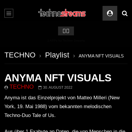
🏳️‍🌈
2 APPs für Techno Streams
TECHNO
Playlist
ANYMA NFT VISUALS
ANYMA NFT VISUALS
TECHNO
30. AUGUST 2022
Anyma ist das Einzelprojekt von Matteo Milleri (New
York, 19. Mai 1988) vom bekannten melodischen
Techno-Duo Tale of Us.
Aus über 1 Exabyte an Daten, die von Menschen in die