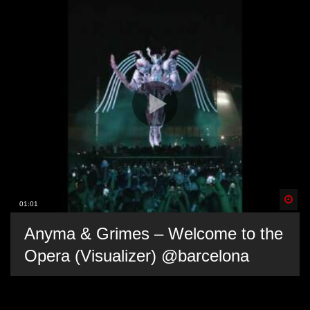
Spä
01:01
Anyma & Grimes – Welcome to the
Opera (Visualizer) @barcelona