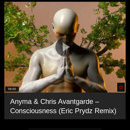
Spä
08:00
Anyma & Chris Avantgarde –
Consciousness (Eric Prydz Remix)