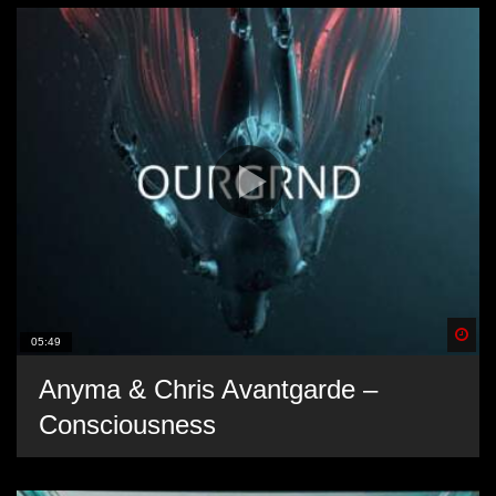
Spä
05:49
Anyma & Chris Avantgarde –
Consciousness