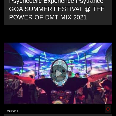
Psychedelic Experience Psytrance
GOA SUMMER FESTIVAL @ THE
POWER OF DMT MIX 2021
Spä
01:02:44