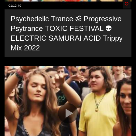
Spä
01:12:49
Psychedelic Trance ॐ Progressive
Psytrance TOXIC FESTIVAL 👽
ELECTRIC SAMURAI ACID Trippy
Mix 2022