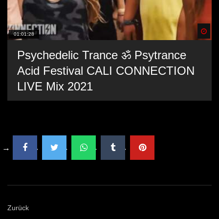
Spä
01:01:28
Psychedelic Trance ॐ Psytrance
Acid Festival CALI CONNECTION
LIVE Mix 2021
Zurück