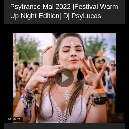
Psytrance Mai 2022 |Festival Warm
Up Night Edition| Dj PsyLucas
Spä
03:18:47