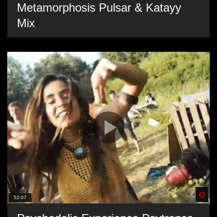
Metamorphosis Pulsar & Katayy
Mix
Spä
52:07