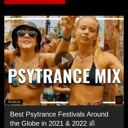
Spä
03:24:13
Best Psytrance Festivals Around
the Globe in 2021 & 2022 ॐ