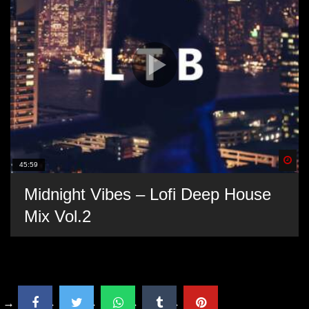
Spä
45:59
Midnight Vibes – Lofi Deep House
Mix Vol.2