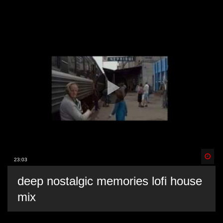
Spä
23:03
deep nostalgic memories lofi house
mix