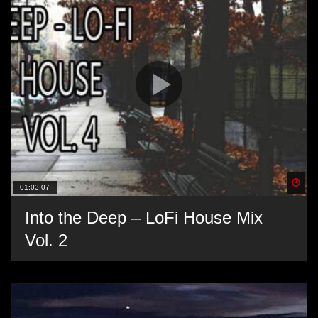
Spä
01:03:07
Into the Deep – LoFi House Mix
Vol. 2