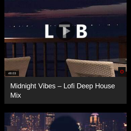
Spä
48:03
Midnight Vibes – Lofi Deep House
Mix