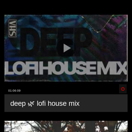
Spä
01:06:09
deep 🌿 lofi house mix