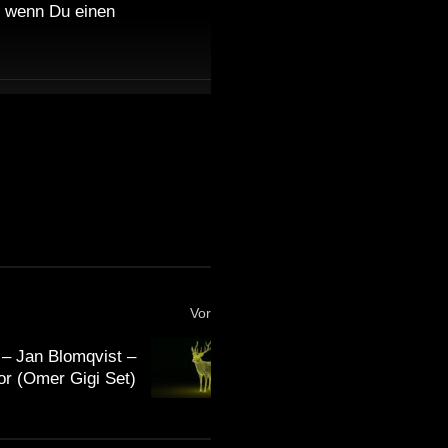
nd wenn Du einen
Vor
 – Jan Blomqvist –
or (Omer Gigi Set)