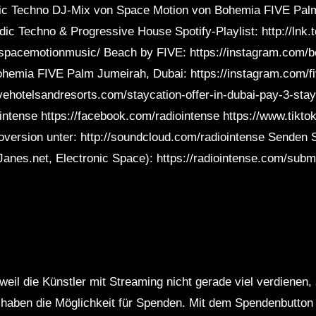
ic Techno DJ-Mix von Space Motion von Bohemia FIVE Pal
Te
ic Techno & Progressive House Spotify-Playlist: http://lnk.
spacemotionmusic/ Beach by FIVE: https://instagram.com/b
ia FIVE Palm Jumeirah, Dubai: https://instagram.com/f
vehotelsandresorts.com/staycation-offer-in-dubai-pay-3-stay
.intense https://facebook.com/radiointense https://www.tikt
ioversion unter: http://soundcloud.com/radiointense Senden 
Janes.net, Electronic Space): https://radiointense.com/sub
weil die Künstler mit Streaming nicht gerade viel verdienen,
r haben die Möglichkeit für Spenden. Mit dem Spendenbutton