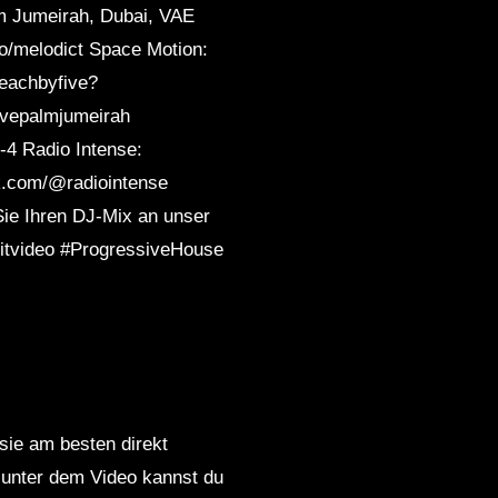
m Jumeirah, Dubai, VAE
chno]
to/melodict Space Motion:
eachbyfive?
ivepalmjumeirah
-4 Radio Intense:
ok.com/@radiointense
Sie Ihren DJ-Mix an unser
mitvideo #ProgressiveHouse
 sie am besten direkt
 unter dem Video kannst du