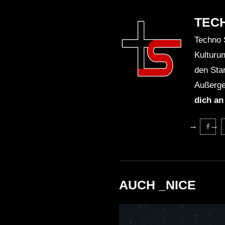
TEC
Techno 
Kulturu
den Sta
Außerge
dich an
AUCH _NICE