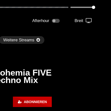
Afterhour
Breit
Weitere Streams
Bohemia FIVE
echno Mix
Später
0:54:37
00:55:26
ss Monique – Live @ Radio
Korolova – Live @ Maldiv
ABONNIEREN
tense, Ballantine’s True Music
Mövenpick / Melodic Tec
rogressive House / Melodic
Progressive House Mix