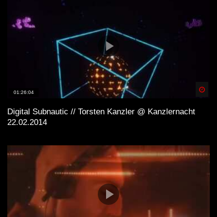
Spä
01:26:04
Digital Subnautic // Torsten Kanzler @ Kanzlernacht
22.02.2014