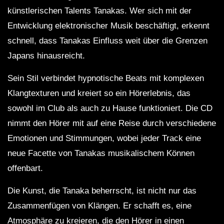
künstlerischen Talents Tanakas. Wer sich mit der
Chris Liebing @ Klubnacht Berghain,
Entwicklung elektronischer Musik beschäftigt, erkennt
Berlin – 08.09.2013.
schnell, dass Tanakas Einfluss weit über die Grenzen
Japans hinausreicht.
BEN KLOCK @ NAPLES
Sein Stil verbindet hypnotische Beats mit komplexen
ELECTRONIC EASTER FESTIVAL @
Klangtexturen und kreiert so ein Hörerlebnis, das
OLD RIVER PARK 09.04.2012
sowohl im Club als auch zu Hause funktioniert. Die CD
Lorenzo Raganzini | HEX Berlin
nimmt den Hörer mit auf eine Reise durch verschiedene
31072022 at Anomalie Art Club
Emotionen und Stimmungen, wobei jeder Track eine
neue Facette von Tanakas musikalischem Können
offenbart.
Die Kunst, die Tanaka beherrscht, ist nicht nur das
Zusammenfügen von Klängen. Er schafft es, eine
Atmosphäre zu kreieren, die den Hörer in einen