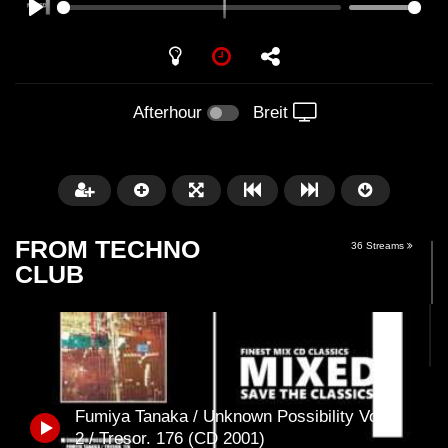
PLAY
Afterhour
Breit
FROM TECHNO
36 Streams
CLUB
Später
01:31:35
01:53:01
Fumiya Tanaka / Unknown Possibility Vol.
Miss Djax – Cherry Moon –
Torsten Kanzler Abst
2 / Tresor. 176 (CD 2001)