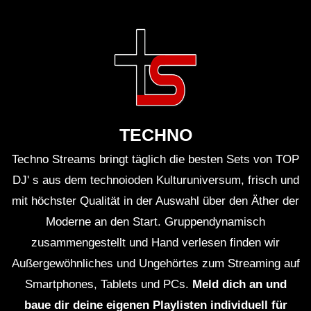
entwickelt?
Gibt es spezifische Tracks auf dieser CD, die
besonders herausstechen?
Warum lohnt es sich, die Musik von Fumiya Tanaka
TECHNO
zu hören?
Techno Streams bringt täglich die besten Sets von TOP
DJ' s aus dem technoioden Kulturuniversum, frisch und
Fazit
mit höchster Qualität in der Auswahl über den Äther der
„Unknown Possibility Vol. 2“ von Fumiya Tanaka ist
Moderne an den Start. Gruppendynamisch
mehr als ein einfaches Album; es ist ein Manifest für
zusammengestellt und Hand verlesen finden wir
die Kunst der elektronischen Musik. Tanaka beweist,
Außergewöhnliches und Ungehörtes zum Streaming auf
dass echte Kreativität und technische Exzellenz Hand
Smartphones, Tablets und PCs.
Meld dich an und
in Hand gehen, und dass die Fähigkeit, Emotionen zu
baue dir deine eigenen Playlisten individuell für