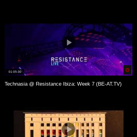
Spä
01:05:30
Technasia @ Resistance Ibiza: Week 7 (BE-AT.TV)