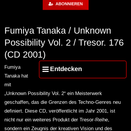
Podcast 246 – 2012
ABONNIEREN
Ben Klock [Ostgut Ton] live at Berghain
Fumiya Tanaka / Unknown
2014
Possibility Vol. 2 / Tresor. 176
(CD 2001)
Ben Klock – Berghain 04
Fumiya
Entdecken
Tanaka hat
mit
Takaaki Itoh live @ Klubnacht,
Berghain, Berlin 13-07-2013
„Unknown Possibility Vol. 2“ ein Meisterwerk
geschaffen, das die Grenzen des Techno-Genres neu
definiert. Diese CD, veröffentlicht im Jahr 2001, ist
Marcel Dettmann X DJ Stingray 313
nicht nur ein weiteres Produkt der Tresor-Reihe,
(live) – Ostgut Ton aus der Halle am
Berghain – ARTE Concert
sondern ein Zeugnis der kreativen Vision und des