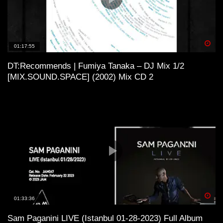
Tracks auf Vinyl
!
Spä
01:17:55
DT:Recommends | Fumiya Tanaka – DJ Mix 1/2
[MIX.SOUND.SPACE] (2002) Mix CD 2
Spä
01:33:36
Sam Paganini LIVE (Istanbul 01-28-2023) Full Album