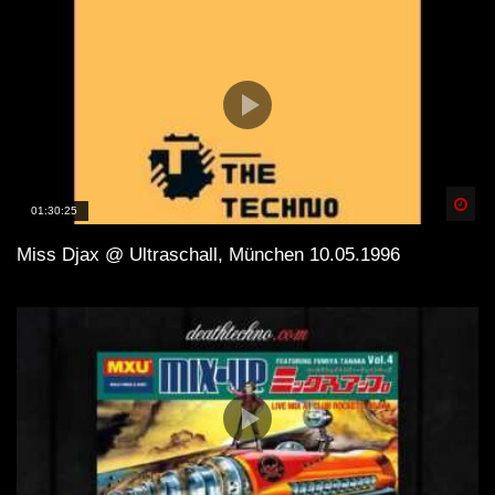
Spä
01:30:25
Miss Djax @ Ultraschall, München 10.05.1996