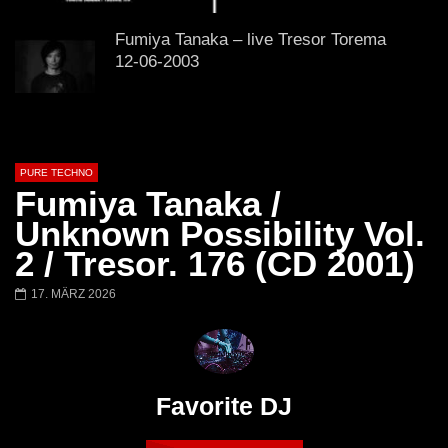
Lokeren Belgium (1996)
17.06.2013
Fumiya Tanaka – live Tresor Torema
12-06-2003
Ben Klock – Ostgut Ton – Berghain
PURE TECHNO
Fumiya Tanaka /
Unknown Possibility Vol.
Virgil Enzinger Live @ Tresor Club,
2 / Tresor. 176 (CD 2001)
Berlin 17 04 2004
17. MÄRZ 2026
Niereich | @ Tresor Berlin | Blind Spot
Podcast 238
Favorite DJ
Ben Klock @ Berghain, Berlin – Tsugi