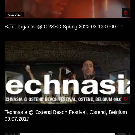
Spä
01:30:11
Sam Paganini @ CRSSD Spring 2022.03.13 0h00 Fr
Spä
Technasia @ Ostend Beach Festival, Ostend, Belgium
09.07.2017