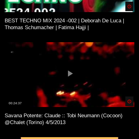
Spä
BEST TECHNO MIX 2024 -002 | Deborah De Luca |
Thomas Schumacher | Fatima Hajji |
Spä
00:24:37
Savana Potente: Claude :: Tobi Neumann (Cocoon)
@Chalet (Torino) 4/5/2013