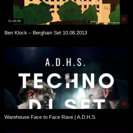
Spä
01:45:58
Ben Klock – Berghain Set 10.08.2013
Spä
Warehouse Face to Face Rave | A.D.H.S.