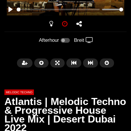
PLAY
Afterhour
Breit
MELODIC TECHNO
Atlantis | Melodic Techno
& Progressive House
Live Mix | Desert Dubai
Später
03:30:29
00:55:33
2022