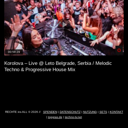
Spä
00:58:29
Korolova – Live @ Leto Belgrade, Serbia / Melodic
Techno & Progressive House Mix
RECHTE ins ALL © 2026 //
SPENDEN
|
DATENSCHUTZ
|
NUTZUNG
|
SETS
|
KONTAKT
|
topgras.de
|
techno-tv.net