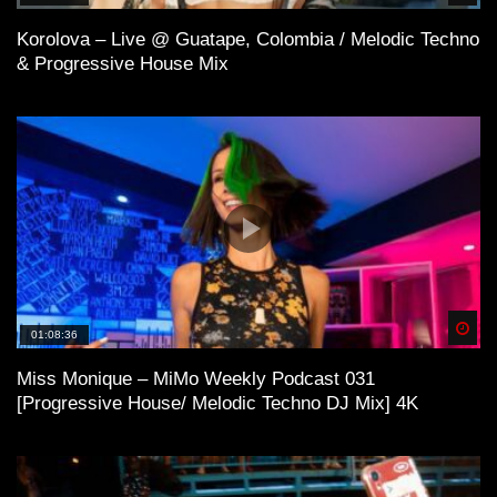
Korolova – Live @ Guatape, Colombia / Melodic Techno
& Progressive House Mix
Spä
01:08:36
Miss Monique – MiMo Weekly Podcast 031
[Progressive House/ Melodic Techno DJ Mix] 4K