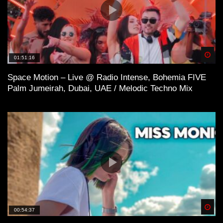
Spä
01:51:16
Space Motion – Live @ Radio Intense, Bohemia FIVE
Palm Jumeirah, Dubai, UAE / Melodic Techno Mix
Spä
00:54:37