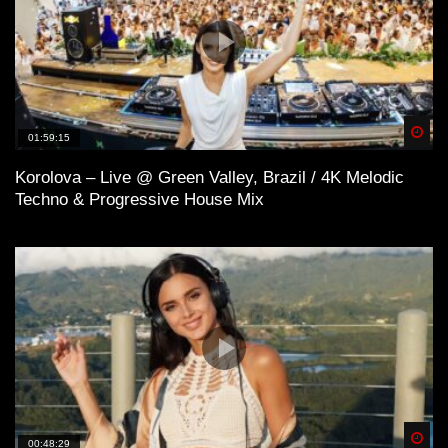
Spä
01:59:15
Korolova – Live @ Green Valley, Brazil / 4K Melodic
Techno & Progressive House Mix
Spä
00:48:29