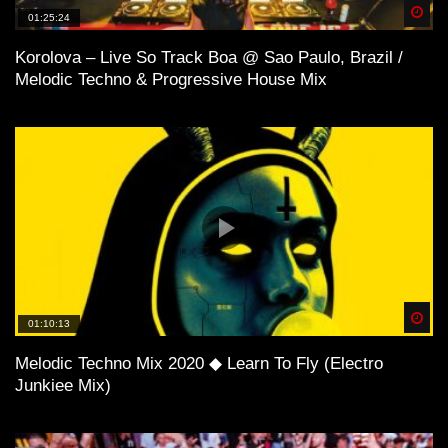
Spä
01:25:24
Korolova – Live So Track Boa @ Sao Paulo, Brazil /
Melodic Techno & Progressive House Mix
Spä
01:10:13
Melodic Techno Mix 2020 ◆ Learn To Fly (Electro
Junkiee Mix)