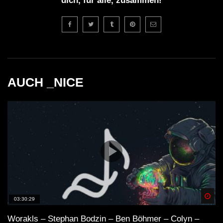
dich, für alle, zusammen!
AUCH _NICE
Spä
03:30:29
Worakls – Stephan Bodzin – Ben Böhmer – Colyn –