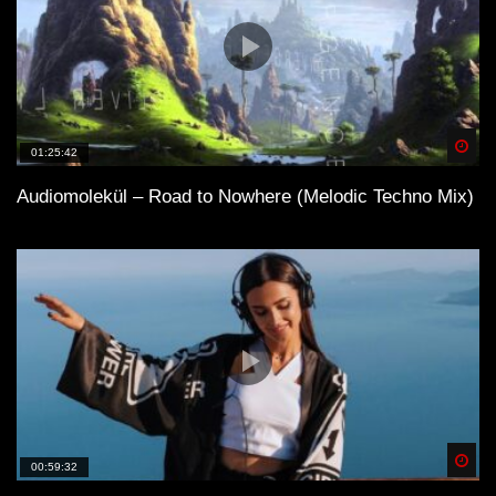
Spä
01:25:42
Audiomolekül – Road to Nowhere (Melodic Techno Mix)
Spä
00:59:32