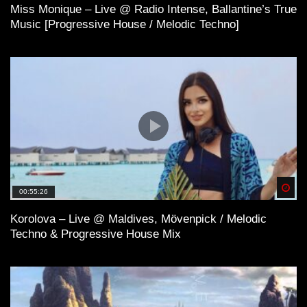
Miss Monique – Live @ Radio Intense, Ballantine’s True
Music [Progressive House / Melodic Techno]
Spä
00:55:26
Korolova – Live @ Maldives, Mövenpick / Melodic
Techno & Progressive House Mix