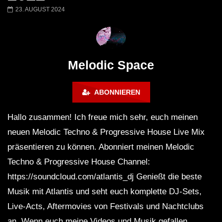
Worakls – Stephan Bodzin – Ben
GARSI – Live @ Bali,
23. AUGUST 2024
Böhmer – Colyn – Sainte Vie |
Melodic Techno & In
Melodic Techno Classics mix
Mix 2023
2016 / 2019
Melodic Space
ABONNIEREN
Hallo zusammen! Ich freue mich sehr, euch meinen
neuen Melodic Techno & Progressive House Live Mix
präsentieren zu können. Abonniert meinen Melodic
Techno & Progressive House Channel:
https://soundcloud.com/atlantis_dj Genießt die beste
Musik mit Atlantis und seht euch komplette DJ-Sets,
Live-Acts, Aftermovies von Festivals und Nachtclubs
an. Wenn euch meine Videos und Musik gefallen,