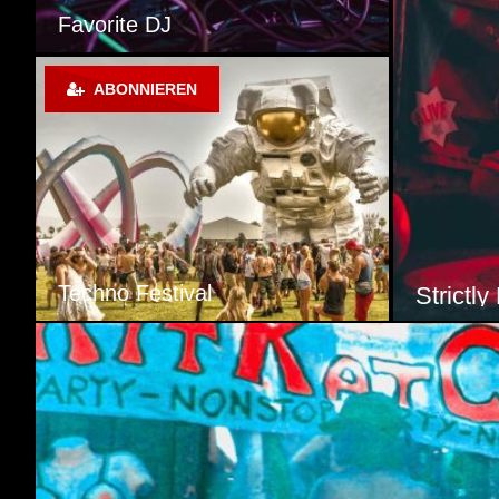
LoveHate Techno
ABONNIEREN
Pure Techno
Industr