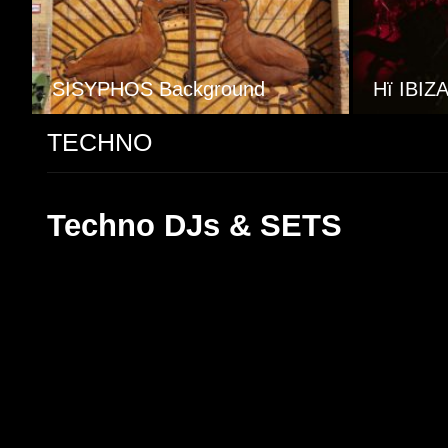
d
TRESOR Background
BOOTSH
TECHNO
Techno DJs & SETS