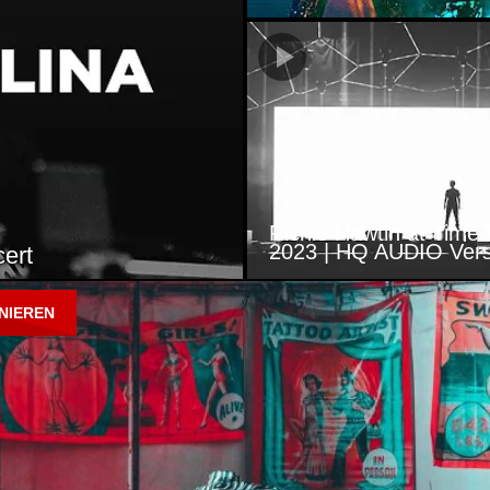
HARDWELL LIVE AT
TOMORROWLAND 20
Set
IEREN