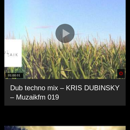
Spä
01:00:01
Dub techno mix – KRIS DUBINSKY
– Muzaikfm 019