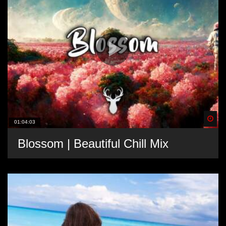
Spä
01:04:03
Blossom | Beautiful Chill Mix