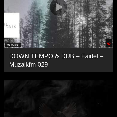
Spä
01:00:01
DOWN TEMPO & DUB – Faidel –
Muzaikfm 029