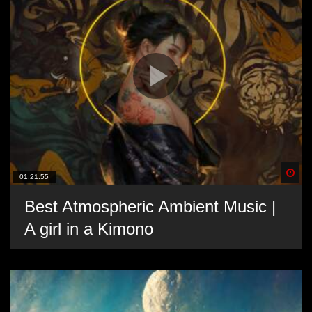
Spä
01:21:55
Best Atmospheric Ambient Music |
A girl in a Kimono