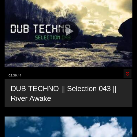
Spä
02:36:44
DUB TECHNO || Selection 043 ||
River Awake