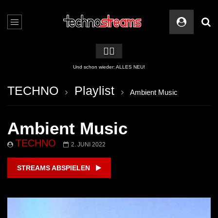
🏳️‍🌈
2 APPs für Techno Streams
TECHNO
Playlist
Ambient Music
Ambient Music
TECHNO
2. JUNI 2022
STREAMS ABSPIELEN