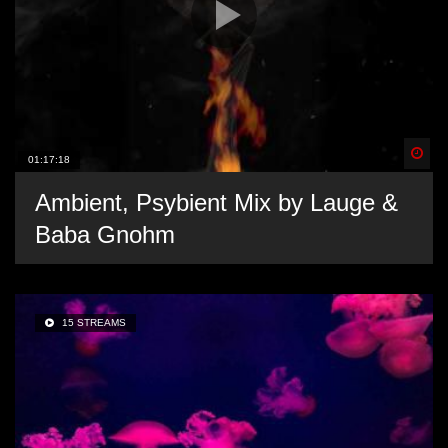
Spä
01:17:18
Ambient, Psybient Mix by Lauge &
Baba Gnohm
15 STREAMS