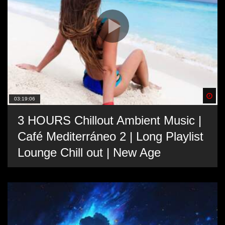
Spä
03:19:06
3 HOURS Chillout Ambient Music |
Café Mediterráneo 2 | Long Playlist
Lounge Chill out | New Age