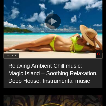
Spä
00:18:08
Relaxing Ambient Chill music:
Magic Island – Soothing Relaxation,
Deep House, Instrumental music