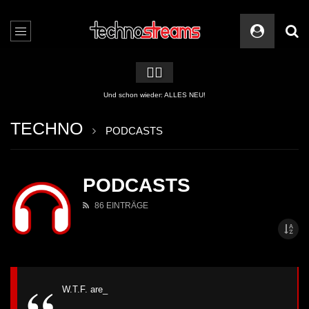
🏳️‍🌈
2 APPs für Techno Streams
TECHNO
PODCASTS
PODCASTS
86 EINTRÄGE
W.T.F. are_