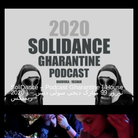
SoliDance – Podcast Gharantine { House
2020 } – نوروز 99 مبارک دیجی سولی دنس
ریمیکس