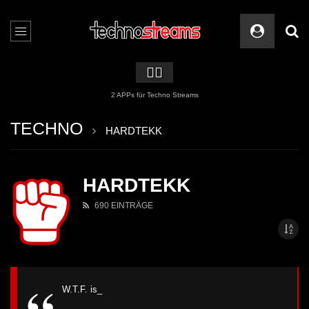
🏳️‍🌈
2 APPs für Techno Streams
TECHNO
HARDTEKK
HARDTEKK
690 EINTRÄGE
W.T.F. is_