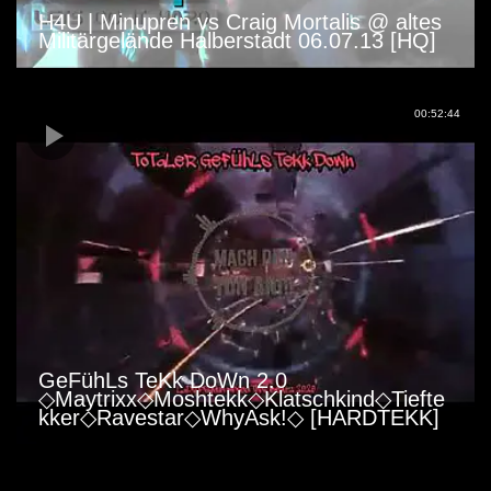
H4U | Minupren vs Craig Mortalis @ altes
Militärgelände Halberstadt 06.07.13 [HQ]
00:52:44
GeFühLs TeKk DoWn 2.0
◇Maytrixx◇Moshtekk◇Klatschkind◇Tiefte
kker◇Ravestar◇WhyAsk!◇ [HARDTEKK]