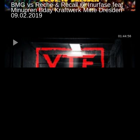
BMG vs Reche & Recall @ Inurfase feat
Minupren Bday Kraftwerk Mitte Dresden
09.02.2019
01:44:56
Live Vdeo : at VTE | Der Zett Tiefgang
Hannover ALT