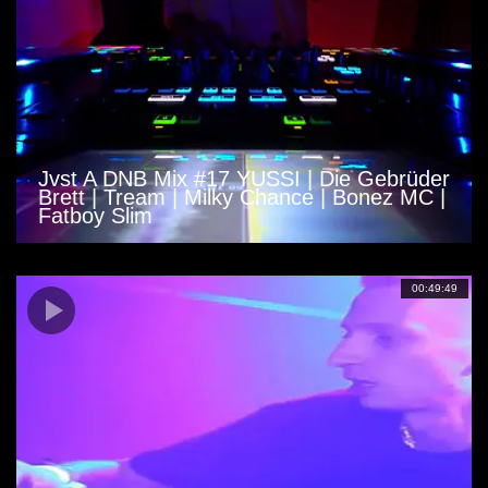
Jvst A DNB Mix #17 YUSSI | Die Gebrüder
Brett | Tream | Milky Chance | Bonez MC |
Fatboy Slim
00:49:49