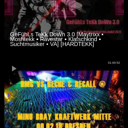
GeFühLs TeKk DoWn 3.0 [Maytrixx ▪
Moshtekk ▪ Ravestar ▪ Klatschkind ▪
Suchtmusiker • VA] [HARDTEKK]
01:00:52