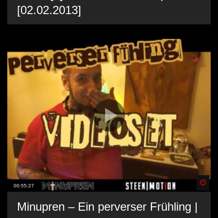
[02.02.2013]
Spä
00:55:27
Minupren – Ein perverser Frühling |