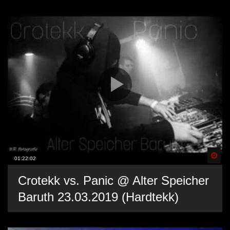
Spä
01:22:02
Crotekk vs. Panic @ Alter Speicher
Baruth 23.03.2019 (Hardtekk)