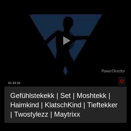
Spä
01:33:32
Gefühlstekekk | Set | Moshtekk |
Haimkind | KlatschKind | Tieftekker
| Twostylezz | Maytrixx