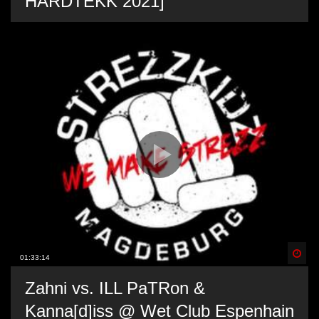
HARDTEKK 2021]
Spä
01:33:14
Zahni vs. ILL PaTRon &
Kanna[d]iss @ Wet Club Espenhain