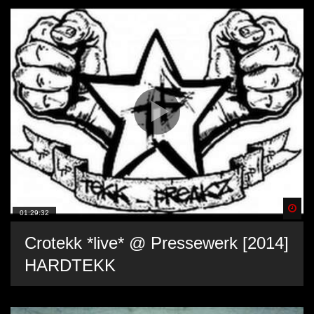
Spä
01:29:32
Crotekk *live* @ Pressewerk [2014]
HARDTEKK