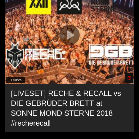
Spä
01:08:25
[LIVESET] RECHE & RECALL vs
DIE GEBRÜDER BRETT at
SONNE MOND STERNE 2018
#recherecall