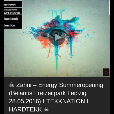
Spä
☠ Zahni – Energy Summeropening
(Belantis Freizeitpark Leipzig
28.05.2016) I TEKKNATION I
HARDTEKK ☠