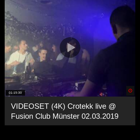
Spä
01:15:30
VIDEOSET (4K) Crotekk live @
Fusion Club Münster 02.03.2019