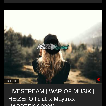
Spä
02:06:00
LIVESTREAM | WAR OF MUSIK |
HEtZEr Official. x Maytrixx [