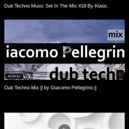
Dub Techno Music Set In The Mix #18 By Klaüs.
Spä
02:05:41
Dub Techno Mix || by Giacomo Pellegrino ||