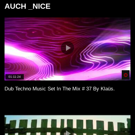
AUCH _NICE
DOWN TEMPO & DUB – Faidel –
Muzaikfm 029
DUB TECHNO || Selection 099 || Train
of Thought
Spä
01:11:24
M-Eject – Dub Techno TV Podcast
Dub Techno Music Set In The Mix # 37 By Klaüs.
Series #9 [2021]
Dub Techno Sessions Episode 064