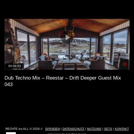
Spä
00:56:53
Dub Techno Mix – Reestar – Drift Deeper Guest Mix
043
RECHTE ins ALL © 2026 //
SPENDEN
|
DATENSCHUTZ
|
NUTZUNG
|
SETS
|
KONTAKT