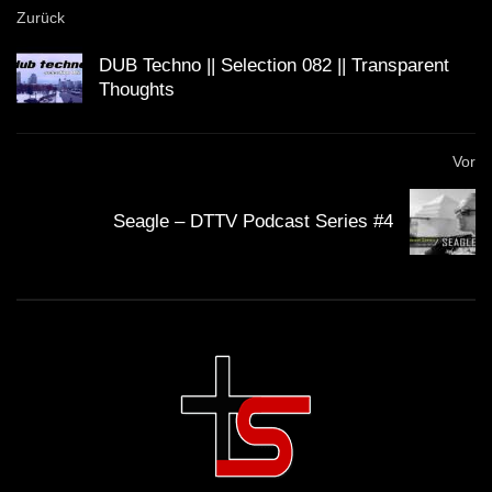
Zurück
DUB Techno || Selection 082 || Transparent
Dub Techno Sessions Episode 084
Thoughts
Vor
Dub Techno || Selection 076 ||
Retrofitted Future
Seagle – DTTV Podcast Series #4
Dub Techno Music Set In The Mix # 34
By Klaüs.
Dub and Down tempo mix – BUMANI –
Muzaikfm 035