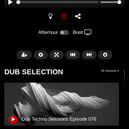
PLAY
Afterhour
Breit
DUB SELECTION
46 Streams
Später
01:11:24
01:28:57
Dub Techno Sessions Episode 076
Dub Techno Music Set In The Mix
Dub Techno || Selecti