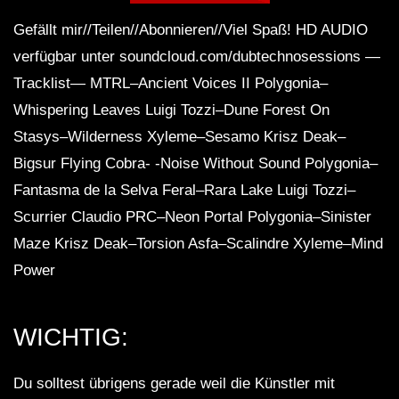
Gefällt mir//Teilen//Abonnieren//Viel Spaß! HD AUDIO
verfügbar unter soundcloud.com/dubtechnosessions —
DUB TECHNO || Selection 084 ||
Minimal Boundaries
Tracklist— MTRL–Ancient Voices II Polygonia–
Whispering Leaves Luigi Tozzi–Dune Forest On
Stasys–Wilderness Xyleme–Sesamo Krisz Deak–
Dub Techno Music Set In The Mix By
Bigsur Flying Cobra- -Noise Without Sound Polygonia–
Klaus
Fantasma de la Selva Feral–Rara Lake Luigi Tozzi–
Scurrier Claudio PRC–Neon Portal Polygonia–Sinister
NARCOTIC 303 – Dub techno mix –
Maze Krisz Deak–Torsion Asfa–Scalindre Xyleme–Mind
Muzaikfm 040
Power
SEMA1 – Dub Waves Mix 2023
WICHTIG:
Du solltest übrigens gerade weil die Künstler mit