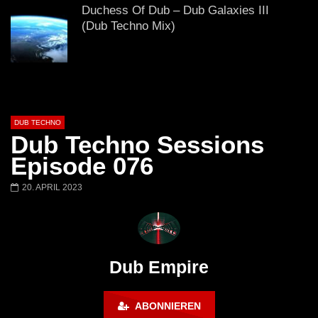
# 37 By Klaüs.
Thru It
Duchess Of Dub – Dub Galaxies III
(Dub Techno Mix)
DUB Techno || Selection 082 ||
Transparent Thoughts
DUB TECHNO
Dub Techno Sessions
Dub Techno Music Set In The Mix #14
Episode 076
By Klaüs.
20. APRIL 2023
FINGERS IN THE NOISE – Deep and
dub techno mix – Muzaikfm 038
Dub Empire
Dub Techno Sessions Episode 055
ABONNIEREN