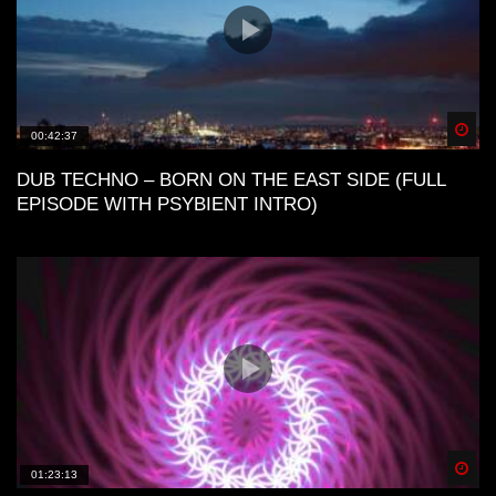
Spä
00:42:37
DUB TECHNO – BORN ON THE EAST SIDE (FULL
EPISODE WITH PSYBIENT INTRO)
Spä
01:23:13