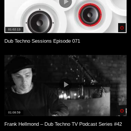
Spä
01:02:13
Dub Techno Sessions Episode 071
Spä
01:08:59
Frank Hellmond – Dub Techno TV Podcast Series #42