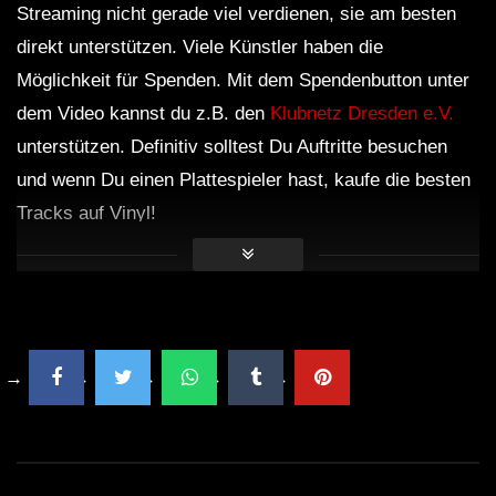
Streaming nicht gerade viel verdienen, sie am besten
Dub Techno Sessions Episode 062
direkt unterstützen. Viele Künstler haben die
Möglichkeit für Spenden. Mit dem Spendenbutton unter
dem Video kannst du z.B. den
Klubnetz Dresden e.V.
DUB TECHNO || Selection 010 ||
unterstützen. Definitiv solltest Du Auftritte besuchen
und wenn Du einen Plattespieler hast, kaufe die besten
Tracks auf Vinyl!
Dub Techno Music Set In The Mix # 33
By Klaüs.
Groove Dub Techno Mix #9 | A Quiet
Spot in A Loud Room
Andy Green – Dub Techno TV Podcast
Series #7