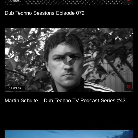
00:55:59
Dub Techno Sessions Episode 072
Spä
01:03:07
Martin Schulte – Dub Techno TV Podcast Series #43