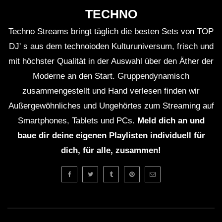
Dub Techno live jamming, rehearsal
TECHNO
14th October
Techno Streams bringt täglich die besten Sets von TOP
DJ' s aus dem technoioden Kulturuniversum, frisch und
ION – Dub Techno TV Podcast Series
mit höchster Qualität in der Auswahl über den Äther der
#8 [2021]
Moderne an den Start. Gruppendynamisch
zusammengestellt und Hand verlesen finden wir
Außergewöhnliches und Ungehörtes zum Streaming auf
Dub Techno Sessions Episode 092
Smartphones, Tablets und PCs.
Meld dich an und
baue dir deine eigenen Playlisten individuell für
dich, für alle, zusammen!
DUB TECHNO || Selection 013 ||
Echoes from above
Dub Techno Music Set In The Mix #22
By Klaüs.