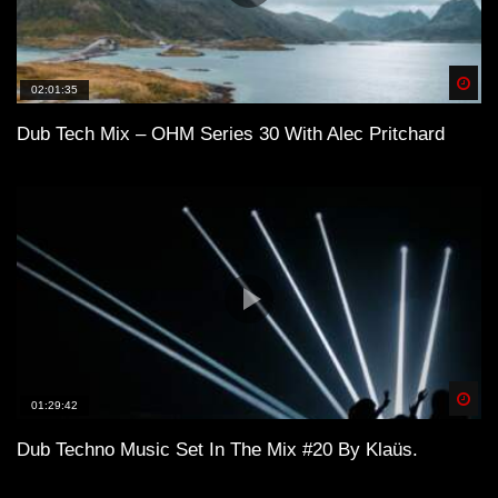
Spä
02:01:35
Dub Tech Mix – OHM Series 30 With Alec Pritchard
Spä
01:29:42
Dub Techno Music Set In The Mix #20 By Klaüs.