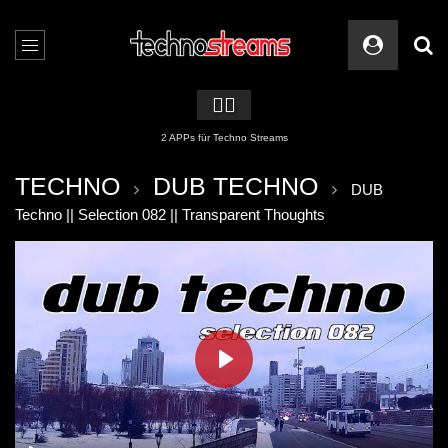
🏳️‍🌈
2 APPs für Techno Streams
TECHNO
DUB TECHNO
DUB
Techno || Selection 082 || Transparent Thoughts
PLAY