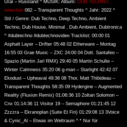
Ural – Russland ^ MUSIK: Album:
DUB TECHNO
Dub Techno Sessions Episode 062
selection
082 – Transparent Thoughts ^ Jahr: 2022 ^
Stil / Genre: Dub Techno, Deep Techno, Ambient
Techno, Dub House, Minimal , Dub Ambient, Dubtronica
DUB TECHNO || Selection 010 ||
^ #dubtechno #dubtechnovideo Tracklist: 00:00 01
Asphalt Layer – Drifter 05:48 02 Etherware – Montag
16:55 03 Grae Music – ZXC 24:00 04 Dott. Santafeo –
Spazio (Martin Jarl RMX) 29:40 05 Martin Schulte –
Dub Techno Music Set In The Mix # 33
By Klaüs.
Winter Calmness 35:20 06 g-man – Starlight 42:42 07
Ekodust – Upheaval 49:36 08 Thor, Matt Thibideau –
Transparent Thoughts 58:35 09 Hydergine – Augmented
Groove Dub Techno Mix #9 | A Quiet
Reality (Fluxion Remix) 01:06:36 10 Zoltan Solomon –
Spot in A Loud Room
Cnx 01:14:36 ​​11 Visitor 19 – Semaphore 01:21:45 12
Zzzzra – Ekranoplan (Suite Et Fin) 01:29:08 13 3Voice
Andy Green – Dub Techno TV Podcast
& Cynic_Al – Etwas im Weltraum ^ * Nur für
Series #7