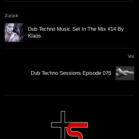
Zurück
DOWN TEMPO & DUB – Faidel –
Dub Techno Music Set In The Mix #14 By
Muzaikfm 029
Klaüs.
DUB TECHNO || Selection 099 || Train
Vor
of Thought
Dub Techno Sessions Episode 076
M-Eject – Dub Techno TV Podcast
Series #9 [2021]
Dub Techno Sessions Episode 064