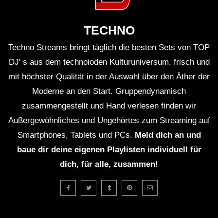
Deep DUB TECHNO || Selection 003 ||
TECHNO
Techno Streams bringt täglich die besten Sets von TOP
Dub Techno Music Set # 44 By Klaüs.
DJ' s aus dem technoioden Kulturuniversum, frisch und
mit höchster Qualität in der Auswahl über den Äther der
Moderne an den Start. Gruppendynamisch
zusammengestellt und Hand verlesen finden wir
KIRILL MATVEEV – Deep and Dub
Außergewöhnliches und Ungehörtes zum Streaming auf
techno mix – Muzaikfm 043
Smartphones, Tablets und PCs.
Meld dich an und
baue dir deine eigenen Playlisten individuell für
Dub Techno Session #27
dich, für alle, zusammen!
‘Lost Time’ dub techno live jam