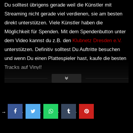
Du solltest übrigens gerade weil die Künstler mit
Dub Techno live jamming, rehearsal
14th October
Streaming nicht gerade viel verdienen, sie am besten
direkt unterstützen. Viele Künstler haben die
Möglichkeit für Spenden. Mit dem Spendenbutton unter
ION – Dub Techno TV Podcast Series
dem Video kannst du z.B. den
Klubnetz Dresden e.V.
#8 [2021]
unterstützen. Definitiv solltest Du Auftritte besuchen
und wenn Du einen Plattespieler hast, kaufe die besten
Dub Techno Sessions Episode 092
Tracks auf Vinyl!
DUB TECHNO || Selection 013 ||
Echoes from above
Dub Techno Music Set In The Mix #22
By Klaüs.