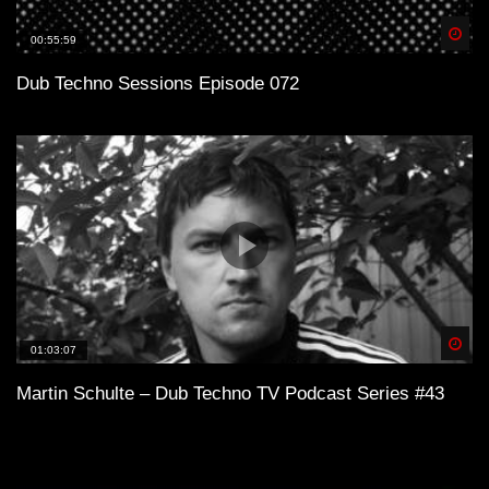
Spä
00:55:59
Dub Techno Sessions Episode 072
Spä
01:03:07
Martin Schulte – Dub Techno TV Podcast Series #43