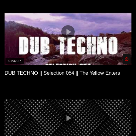
Spä
01:32:37
DUB TECHNO || Selection 054 || The Yellow Enters