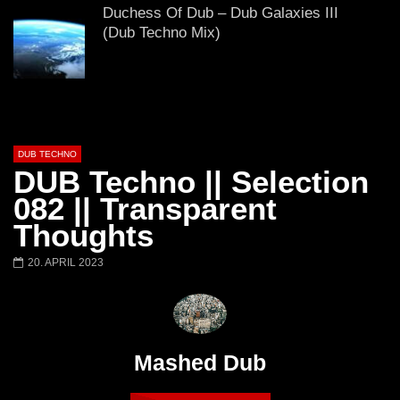
# 37 By Klaüs.
Thru It
Duchess Of Dub – Dub Galaxies III
(Dub Techno Mix)
Dub Techno Sessions Episode 076
DUB TECHNO
DUB Techno || Selection
Dub Techno Music Set In The Mix #14
082 || Transparent
By Klaüs.
Thoughts
20. APRIL 2023
FINGERS IN THE NOISE – Deep and
dub techno mix – Muzaikfm 038
Mashed Dub
Dub Techno Sessions Episode 055