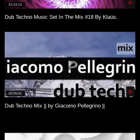
Spä
01:23:13
Dub Techno Music Set In The Mix #18 By Klaüs.
Spä
02:05:41
Dub Techno Mix || by Giacomo Pellegrino ||