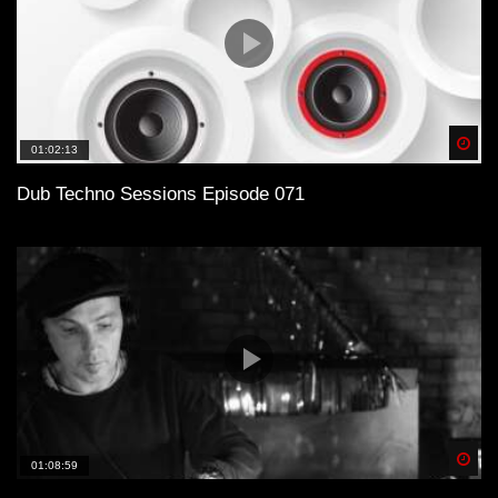
Spä
01:02:13
Dub Techno Sessions Episode 071
Spä
01:08:59