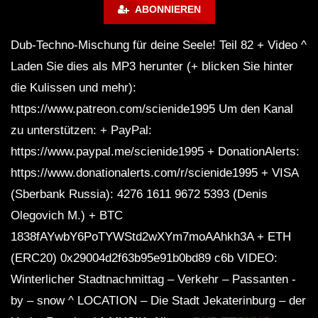
ABONNIEREN
Dub-Techno-Mischung für deine Seele! Teil 82 + Video ^
DUB TECHNO || Selection 084 ||
Minimal Boundaries
Laden Sie dies als MP3 herunter (+ blicken Sie hinter
die Kulissen und mehr):
https://www.patreon.com/scienide1995 Um den Kanal
Dub Techno Music Set In The Mix By
zu unterstützen: + PayPal:
Klaus
https://www.paypal.me/scienide1995 + DonationAlerts:
https://www.donationalerts.com/r/scienide1995 + VISA
NARCOTIC 303 – Dub techno mix –
(Sberbank Russia): 4276 1611 9672 5393 (Denis
Muzaikfm 040
Olegovich M.) + BTC
1838fAYwbY6PoTYWStd2wXYm7moAAhkh3A + ETH
(ERC20) 0x29004d2f63b95e91b0bd89 c6b VIDEO:
SEMA1 – Dub Waves Mix 2023
Winterlicher Stadtnachmittag – Verkehr – Passanten -
by – snow ^ LOCATION – Die Stadt Jekaterinburg – der