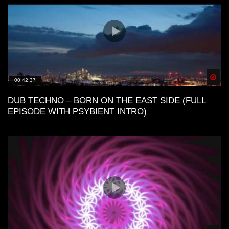
Spä
00:42:37
DUB TECHNO – BORN ON THE EAST SIDE (FULL
EPISODE WITH PSYBIENT INTRO)