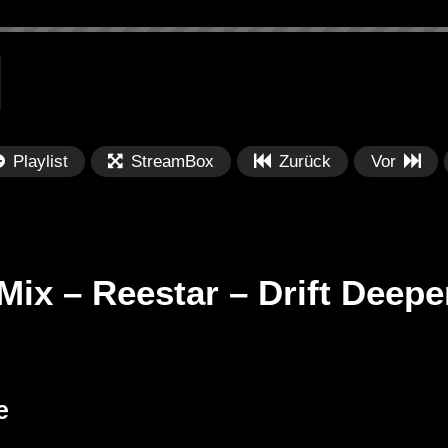
Playlist
StreamBox
Zurück
Vor
ix – Reestar – Drift Deepe
Später
Später
01:07:38
0
lection 062 || See
Dub Techno Sessions Episode
Fe
e
017
Po