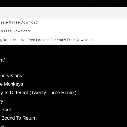
om/
nervisions
The Monkeys
 Is Different (Twenty Three Remix)
ry
 Soul
– Bound To Return
Hum