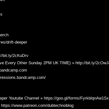
is
merch
es/drift-deeper
/bit.ly/2cKuDrv
ve Every Other Sunday 2PM UK TIME) » http://bit.ly/2cOw
er.bandcamp.com
xpressions.bandcamp.com/
eper Youtube Channel » https://goo.gl/forms/FyrkblqnAw1S
 https://www.patreon.com/dubtechnoblog