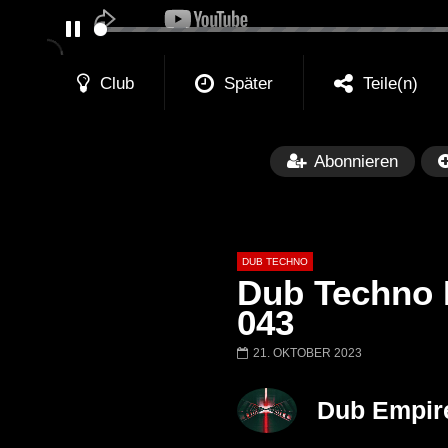
PAUSE
Club
Später
Teile(n)
Abonnieren
DUB TECHNO
Dub Techno M
043
21. OKTOBER 2023
Später
01:11:24
01:28:57
Dub Techno Music Set In The Mix
Dub Techno || Se
Dub Empir
# 37 By Klaüs.
Thru It