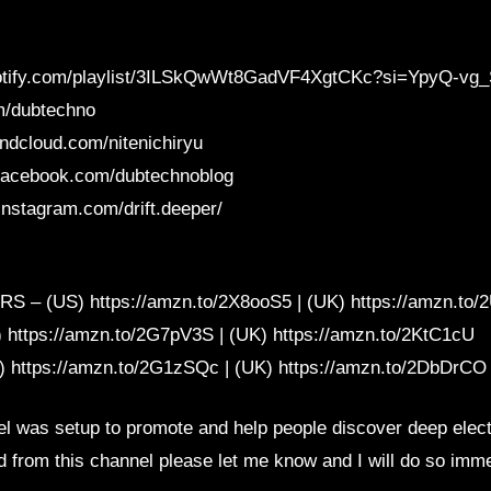
spotify.com/playlist/3ILSkQwWt8GadVF4XgtCKc?si=YpyQ-vg
om/dubtechno
ndcloud.com/nitenichiryu
facebook.com/dubtechnoblog
nstagram.com/drift.deeper/
 (US) https://amzn.to/2X8ooS5 | (UK) https://amzn.to
tps://amzn.to/2G7pV3S | (UK) https://amzn.to/2KtC1cU
https://amzn.to/2G1zSQc | (UK) https://amzn.to/2DbDrCO
l was setup to promote and help people discover deep elect
d from this channel please let me know and I will do so imme