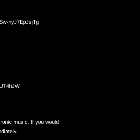
_Sw-nyJ7EpJsjTg
/2UT4hJW
ronic music. If you would
diately.