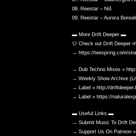
08. Reestar – Niš
09. Reestar – Aurora Boreal
▬ More Drift Deeper ▬
👕 Check out Drift Deeper 
→ https://teespring.com/stor
→ Dub Techno Mixes » http:/
→ Weekly Show Archive (Li
→ Label » http://driftdeep
→ Label » https://naturale
▬ Useful Links ▬
→ Submit Music To Drift De
→ Support Us On Patreon »