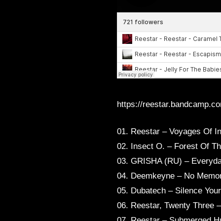
https://reestar.bandcamp.c
01. Reestar – Voyages Of In
02. Insect O. – Forest Of 
03. GRISHA (RU) – Everyday
04. Deemkeyne – No Memo
05. Dubatech – Silence Your
06. Reestar, Twenty Three 
07. Reestar – Submerged 