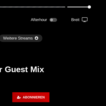
Afterhour
Breit
Weitere Streams
r Guest Mix
Später
1:06:04
02:01:35
dersen – Dub Techno TV
Dub Tech Mix – OHM Ser
ABONNIEREN
dcast Series #44
With Alec Pritchard