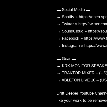
▬ Social Media ▬
→ Spotify » https://open.
→ Twitter » http://twitter.c
→ SoundCloud » https://sou
→ Facebook » https://www.
→ Instagram » https://www.i
▬ Gear ▬
→ KRK MONITOR SPEAKERS –
→ TRAKTOR MIXER – (US) ht
→ ABLETON LIVE 10 – (US) 
Drift Deeper Youtube Channe
like your work to be remove