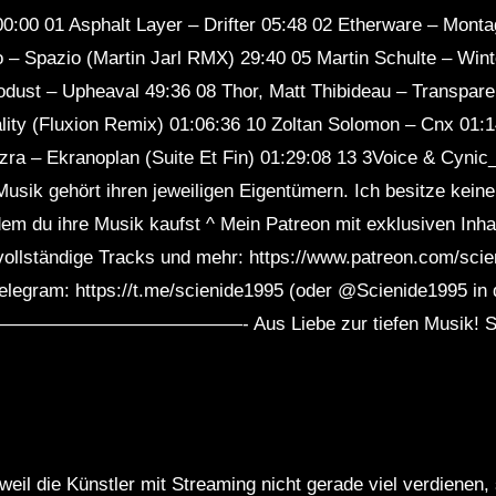
00:00 01 Asphalt Layer – Drifter 05:48 02 Etherware – Mont
 – Spazio (Martin Jarl RMX) 29:40 05 Martin Schulte – Win
odust – Upheaval 49:36 08 Thor, Matt Thibideau – Transpar
ty (Fluxion Remix) 01:06:36 10 Zoltan Solomon – Cnx 01:14:3
ra – Ekranoplan (Suite Et Fin) 01:29:08 13 3Voice & Cynic
usik gehört ihren jeweiligen Eigentümern. Ich besitze keine
ndem du ihre Musik kaufst ^ Mein Patreon mit exklusiven Inh
vollständige Tracks und mehr: https://www.patreon.com/sc
legram: https://t.me/scienide1995 (oder @Scienide1995 in
———————- Aus Liebe zur tiefen Musik! SCI
weil die Künstler mit Streaming nicht gerade viel verdienen,