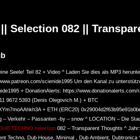
| Selection 082 || Transpa
Später
Später
01:07:38
0
ub
lection 062 || See
Dub Techno Sessions Episode
Fe
017
Po
ne Seele! Teil 82 + Video ^ Laden Sie dies als MP3 herunter 
//www.patreon.com/scienide1995 Um den Kanal zu unterstütz
ide1995 + DonationAlerts: https://www.donationalerts.com/
11 9672 5393 (Denis Olegovich M.) + BTC
Ym7moAAhkh3A + ETH (ERC20) 0x29004d2f63b95e91b0bd
ag – Verkehr – Passanten -by – snow ^ LOCATION – Die Stadt
DUB TECHNO selection
082 – Transparent Thoughts ^ Jahr: 
nt Techno, Dub House, Minimal , Dub Ambient, Dubtronica 