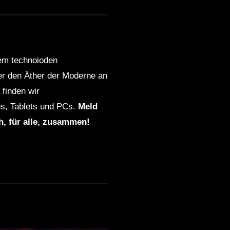
Dub Techno live jamming,
rehearsal 14th October
dem technoioden
ION – Dub Techno TV
ber den Äther der Moderne an
Podcast Series #8 [2021]
finden wir
s, Tablets und PCs.
Meld
Dub Techno Sessions
ch, für alle, zusammen!
Episode 092
DUB TECHNO || Selection
013 || Echoes from above
Dub Techno Music Set In
The Mix #22 By Klaüs.