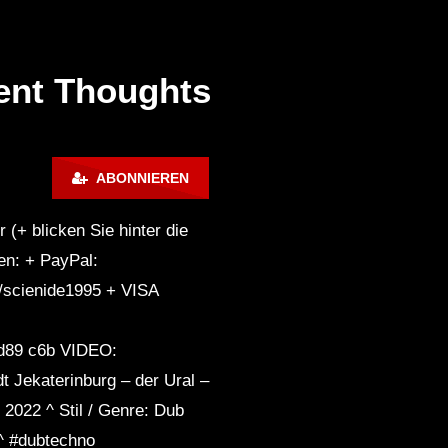
DUB TECHNO || Selection
rent Thoughts
084 || Minimal Boundaries
Später
1:06:04
02:01:35
Dub Techno Music Set In
ABONNIEREN
The Mix By Klaus
dersen – Dub Techno TV
Dub Tech Mix – OHM Ser
dcast Series #44
With Alec Pritchard
(+ blicken Sie hinter die
en: + PayPal:
NARCOTIC 303 – Dub
r/scienide1995 + VISA
techno mix – Muzaikfm 040
89 c6b VIDEO:
SEMA1 – Dub Waves Mix
 Jekaterinburg – der Ural –
2023
2022 ^ Stil / Genre: Dub
^ #dubtechno