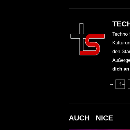
TEC
Techno 
Kulturu
den Sta
Außerge
dich an
AUCH _NICE