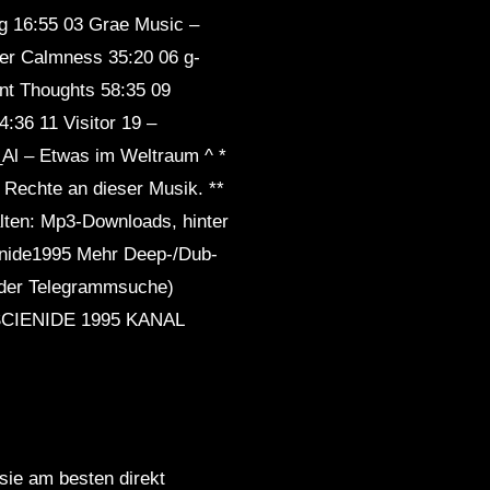
Dub Techno Sessions
ag 16:55 03 Grae Music –
Episode 062
ter Calmness 35:20 06 g-
ent Thoughts 58:35 09
6 ​​11 Visitor 19 –
DUB TECHNO || Selection
_Al – Etwas im Weltraum ^ *
010 ||
 Rechte an dieser Musik. **
alten: Mp3-Downloads, hinter
Dub Techno Music Set In
ienide1995 Mehr Deep-/Dub-
The Mix # 33 By Klaüs.
 der Telegrammsuche)
ENIDE 1995 KANAL
Groove Dub Techno Mix #9 |
A Quiet Spot in A Loud Room
Andy Green – Dub Techno
 sie am besten direkt
TV Podcast Series #7