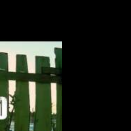
Deep DUB TECHNO ||
Selection 003 ||
Dub Techno Music Set # 44
By Klaüs.
KIRILL MATVEEV – Deep
and Dub techno mix –
Muzaikfm 043
Dub Techno Session #27
‘Lost Time’ dub techno live