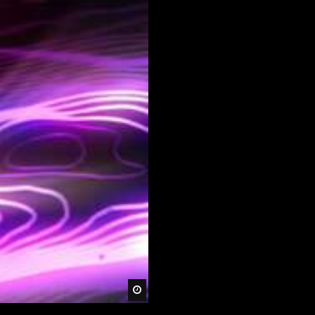
DOWN TEMPO & DUB –
Faidel – Muzaikfm 029
DUB TECHNO || Selection
099 || Train of Thought
M-Eject – Dub Techno TV
Podcast Series #9 [2021]
Dub Techno Sessions
Episode 064
Später