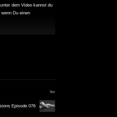
 unter dem Video kannst du
nd wenn Du einen
Dub Techno Sessions
Episode 084
Dub Techno || Selection 076
|| Retrofitted Future
Dub Techno Music Set In
The Mix # 34 By Klaüs.
Vor
Dub and Down tempo mix –
BUMANI – Muzaikfm 035
sions Episode 076