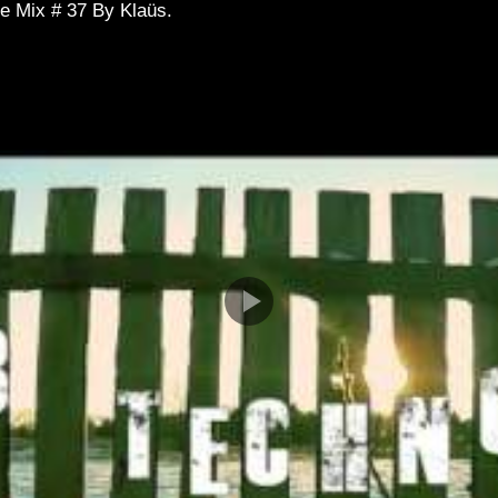
e Mix # 37 By Klaüs.