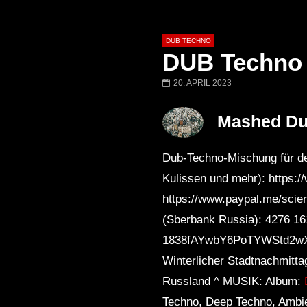
DUB TECHNO
DUB Techno |
20. APRIL 2023
Später
01:11:24
01:28:57
Mashed D
Dub Techno Music Set In The Mix
Dub Techno || Se
# 37 By Klaüs.
Thru It
Dub-Techno-Mischung für dei
Kulissen und mehr): https:
https://www.paypal.me/scien
(Sberbank Russia): 4276 16
1838fAYwbY6PoTYWStd2wX
Winterlicher Stadtnachmitt
Russland ^ MUSIK: Album:
Techno, Deep Techno, Ambie