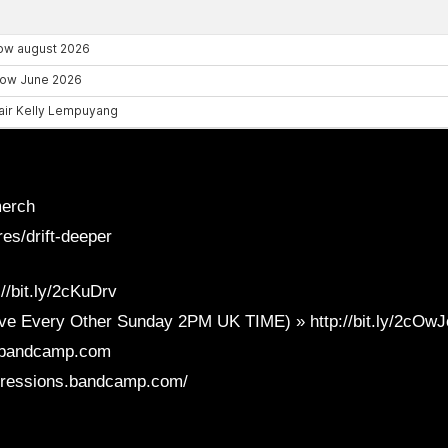
merch
es/drift-deeper
/bit.ly/2cKuDrv
ve Every Other Sunday 2PM UK TIME) » http://bit.ly/2cOw
er.bandcamp.com
xpressions.bandcamp.com/