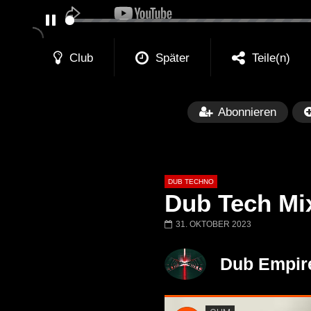
PAUSE
Club
Später
Teile(n)
Abonnieren
DUB TECHNO
Dub Tech Mix
31. OKTOBER 2023
Später
01:11:24
01:28:57
Dub Empir
Dub Techno Music Set In The Mix
Dub Techno || Se
# 37 By Klaüs.
Thru It