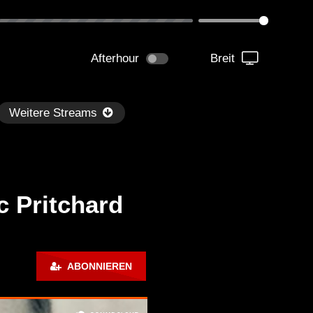
Afterhour
Breit
Weitere Streams
c Pritchard
Später
1:06:04
01:29:42
ABONNIEREN
dersen – Dub Techno TV
Dub Techno Music Set In
dcast Series #44
#20 By Klaüs.