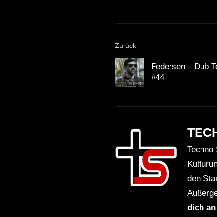
Zurück
Federsen – Dub T
#44
TEC
Techno 
Kulturu
den Sta
Außerge
dich an