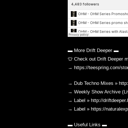
▬ More Drift Deeper ▬
👕 Check out Drift Deeper 
→ https://teespring.com/stor
→ Dub Techno Mixes » http:/
→ Weekly Show Archive (Li
→ Label » http://driftdeep
→ Label » https://naturale
▬ Useful Links ▬