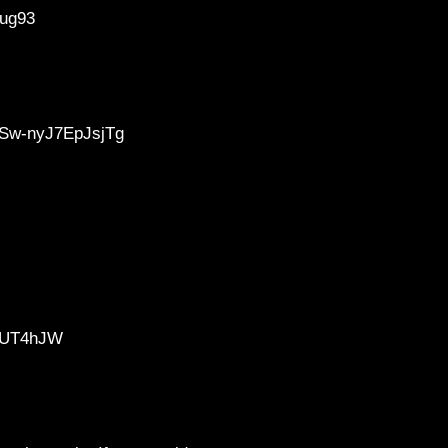
xug93
_Sw-nyJ7EpJsjTg
/2UT4hJW