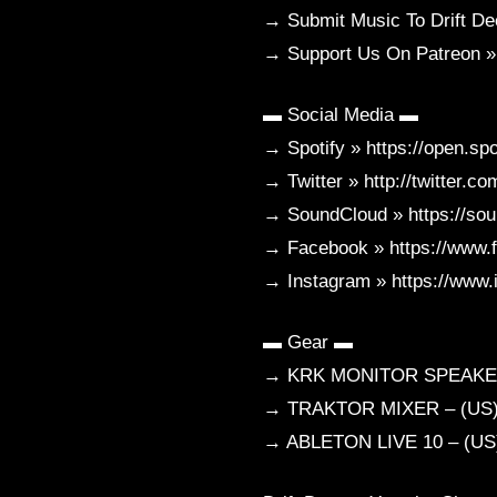
→ Submit Music To Drift De
→ Support Us On Patreon »
▬ Social Media ▬
→ Spotify » https://open.
→ Twitter » http://twitter.c
→ SoundCloud » https://sou
→ Facebook » https://www.
→ Instagram » https://www.i
▬ Gear ▬
→ KRK MONITOR SPEAKERS –
→ TRAKTOR MIXER – (US) ht
→ ABLETON LIVE 10 – (US) 