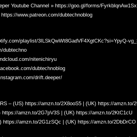
eper Youtube Channel » https://goo.gl/forms/FyrkblqnAw1S
 https://www.patreon.com/dubtechnoblog
spotify.com/playlist/3ILSkQwWt8GadVF4XgtCKc?si=YpyQ-vg
om/dubtechno
ndcloud.com/nitenichiryu
facebook.com/dubtechnoblog
nstagram.com/drift.deeper/
 (US) https://amzn.to/2X8ooS5 | (UK) https://amzn.to
tps://amzn.to/2G7pV3S | (UK) https://amzn.to/2KtC1cU
https://amzn.to/2G1zSQc | (UK) https://amzn.to/2DbDrCO