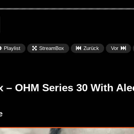
Playlist
StreamBox
Zurück
Vor
 – OHM Series 30 With Ale
Später
Später
01:07:38
0
e
lection 062 || See
Dub Techno Sessions Episode
Fe
017
Po