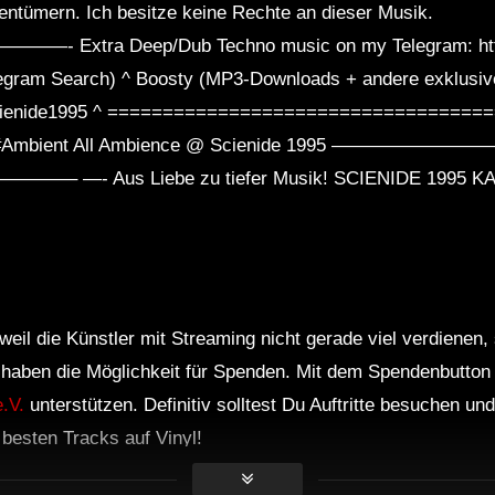
gentümern. Ich besitze keine Rechte an dieser Musik.
a Deep/Dub Techno music on my Telegram: https:
egram Search) ^ Boosty (MP3-Downloads + andere exklusive 
o/ scienide1995 ^ =================================
o #Ambient All Ambience @ Scienide 1995 ———————
 Aus Liebe zu tiefer Musik! SCIENIDE 1995 K
weil die Künstler mit Streaming nicht gerade viel verdienen,
r haben die Möglichkeit für Spenden. Mit dem Spendenbutton
.V.
unterstützen. Definitiv solltest Du Auftritte besuchen u
e besten Tracks auf Vinyl!