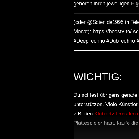
gehören ihren jeweiligen Ei
————————————————- Extr
(oder @Scienide1995 in Tel
Monat): https://boosty.t
#DeepTechno #DubTechn
————————————————– —-
WICHTIG:
Du solltest übrigens gerade 
unterstützen. Viele Künstle
z.B. den
Klubnetz Dresden e
Plattespieler hast, kaufe di