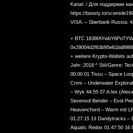
Kanal: / Для поддержки ка
https://boosty.to/scienide1
VISA: – Sberbank Russia: 42
+ BTC 1838fAYwbY6PoTY
0x29004d2f63b95e61bd89
+ weitere Krypto-Walle
Jahr: 2018 ^ Stil/Genre: Te
00:00 01 Tissu – Space Loo
Crimi – Underwater Explora
– Wyk 44:55 07 A:lex (Alex
Sevensol Bender – Evol Peed
Heavenchord – Warm mit L
01:27:15 13 Dandytracks – D
Aquatic Redox 01:47:50 16 