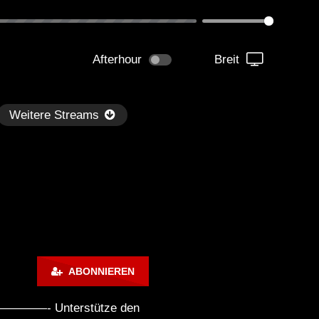
Afterhour
Breit
Weitere Streams
Später
1:06:04
02:01:35
ABONNIEREN
dersen – Dub Techno TV
Dub Tech Mix – OHM Ser
dcast Series #44
With Alec Pritchard
———————- Unterstütze den