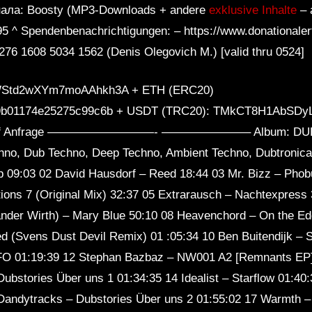
нала: Boosty (MP3-Downloads + andere
exklusive Inhalte
– 
995 ^ Spendenbenachrichtigungen: – https://www.donationale
76 1608 5034 1562 (Denis Olegovich M.) [valid thru 0524]
WStd2wXYm7moAAhkh3A + ETH (ERC20)
89b01174e25275c99c6b + USDT (TRC20): TMkCT8H1AbSD
ts auf Anfrage —————————- ———————– Album: DUB T
chno, Dub Techno, Deep Techno, Ambient Techno, Dubtronica
p 09:03 02 David Hausdorf – Reed 18:44 03 Mr. Bizz – Phob
tions 7 (Original Mix) 32:37 05 Extrarausch – Nachtexpress
ander Wirth) – Mary Blue 50:10 08 Heavenchord – On the Ed
 (Svens Dust Devil Remix) 01 :05:34 10 Ben Buitendijk – S
FO 01:19:39 12 Stephan Bazbaz – NW001 A2 [Remnants EP
ubstories Über uns 1 01:34:35 14 Idealist – Starflow 01:40
Dandytracks – Dubstories Über uns 2 01:55:02 17 Warmth – 