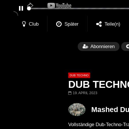
PAUSE
Club
Später
Teile(n)
Abonnieren
DUB TECHNO
DUB TECHNO |
19. APRIL 2023
Später
01:11:24
01:28:57
Mashed D
Dub Techno Music Set In The Mix
Dub Techno || Se
# 37 By Klaüs.
Thru It
Vollständige Dub-Techno-