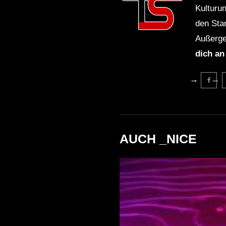
Kulturu
den Sta
Außerge
dich an
AUCH _NICE