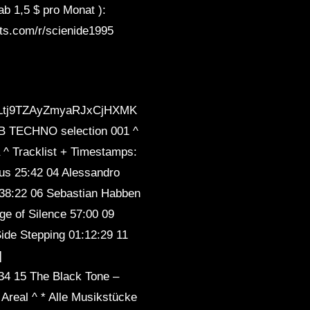
ab 1,5 $ pro Monat ):
rts.com/r/scienide1995
yLtj9TZAyZmyaRJxCjHXMK
ECHNO selection 001 ^
 ^ Tracklist + Timestamps:
us 25:42 04 Alessandro
 38:22 06 Sebastian Habben
ge of Silence 57:00 09
ide Stepping 01:12:29 11
]
:34 15 The Black Tone –
Areal ^ * Alle Musikstücke