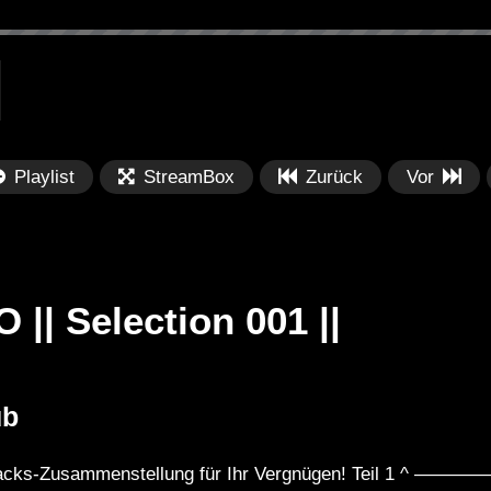
Playlist
StreamBox
Zurück
Vor
| Selection 001 ||
Später
Später
01:07:38
0
ub
lection 062 || See
Dub Techno Sessions Episode
Fe
017
Po
Tracks-Zusammenstellung für Ihr Vergnügen! Teil 1 ^ —