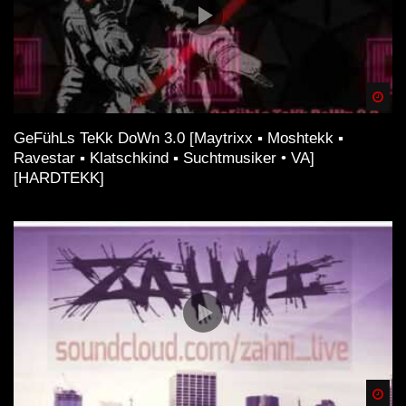
Spä
GeFühLs TeKk DoWn 3.0 [Maytrixx ▪ Moshtekk ▪
Ravestar ▪ Klatschkind ▪ Suchtmusiker • VA]
[HARDTEKK]
Spä