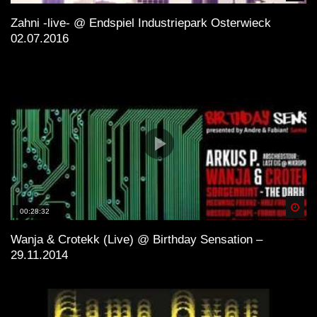
Zahni -live- @ Endspiel Industriepark Osterwieck
02.07.2016
Spä
00:28:32
Wanja & Crotekk (Live) @ Birthday Sensation –
29.11.2014