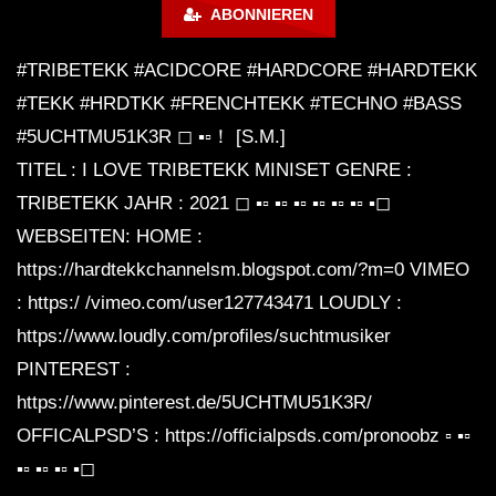
ABONNIEREN
#TRIBETEKK #ACIDCORE #HARDCORE #HARDTEKK
☠ Zahni – Energy Summeropening
(Belantis Freizeitpark Leipzig
#TEKK #HRDTKK #FRENCHTEKK #TECHNO #BASS
28.05.2016) I TEKKNATION I
#5UCHTMU51K3R ◻ ▪▫！ [S.M.]
HARDTEKK ☠
TITEL : I LOVE TRIBETEKK MINISET GENRE :
LIVESTREAM | WAR OF MUSIK |
TRIBETEKK JAHR : 2021 ◻ ▪▫ ▪▫ ▪▫ ▪▫ ▪▫ ▪▫ ▪◻
HEtZEr Official. x Maytrixx [
HARDTEKK 2021]
WEBSEITEN: HOME :
https://hardtekkchannelsm.blogspot.com/?m=0 VIMEO
Zahni vs. ILL PaTRon & Kanna[d]iss @
: https:/ /vimeo.com/user127743471 LOUDLY :
Wet Club Espenhain [02.02.2013]
https://www.loudly.com/profiles/suchtmusiker
PINTEREST :
https://www.pinterest.de/5UCHTMU51K3R/
Minupren – Ein perverser Frühling |
HARDTEKK to FRENCHCORE Mix |
OFFICALPSD’S : https://officialpsds.com/pronoobz ▫ ▪▫
Videoset by STEEN Motion |
▪▫ ▪▫ ▪▫ ▪◻