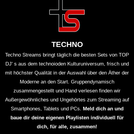
HARDTEKK | HaimKind &
Corespondent – Somebody Like Us
[HD]
Hardtekk – Tribe – Mental – Tribecore
TECHNO
Live set 2021
Techno Streams bringt täglich die besten Sets von TOP
DJ' s aus dem technoioden Kulturuniversum, frisch und
GEFÜHLSTEKK SET • TEIL 7 • [S.M.] •
mit höchster Qualität in der Auswahl über den Äther der
2021 •
MOSHTEKK/ROLEXZ/CALYPSO/UVA.
Moderne an den Start. Gruppendynamisch
zusammengestellt und Hand verlesen finden wir
☠ BeatLabor – Ich Zeig Dir Was Die
Außergewöhnliches und Ungehörtes zum Streaming auf
Bösen Machen I TEKKNATION I
Smartphones, Tablets und PCs.
Meld dich an und
HARDTEKK ☠
baue dir deine eigenen Playlisten individuell für
GEFÜHLSTEKK SET • TEIL 6 • [S.M.] •
dich, für alle, zusammen!
MAYTRIXX / SCHILLAH / ROLEXZ /