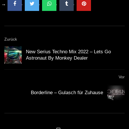
Frmmsr @ Ziehwerk Delitzsch [SetCut]
[11.01.2020] | HARDTEKK | [HD]
Zurück
Kazilla – 2021 (SET-CUT) |
New Serius Techno Mix 2022 – Lets Go
HARDTEKK | [HD]
Astronaut By Monkey Dealer
Vor
ACIDCORE TREIBT MICH AN • [S.M] •
SET • 2021 [ACIDCORE/TRIBETEKK]
Borderline – Gulasch für Zuhause
HEtZEr & Pepsin – Pitch War_ |
HARDTEKK | [HD]