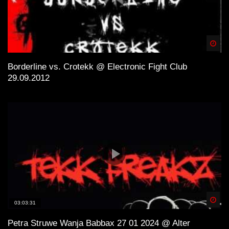
Spä
Borderline vs. Crotekk @ Electronic Fight Club
29.09.2012
Spä
03:03:31
Petra Struwe Wanja Babbax 27 01 2024 @ Alter