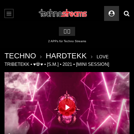
🏳️‍🌈
2 APPs für Techno Streams
TECHNO
HARDTEKK
LOVE
TRIBETEKK • ♥💀♥ • [S.M.] • 2021 • [MINI SESSION]
PLAY