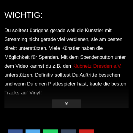
VolksTekk Tiefgang Die Gebrüder Brett
30.03.2019 VIDEOSET
WICHTIG:
Du solltest übrigens gerade weil die Künstler mit
Wanja & Crotekk (VIDEOSET) @
Streaming nicht gerade viel verdienen, sie am besten
Fusion Club Münster 21.09.2019
direkt unterstützen. Viele Künstler haben die
Möglichkeit für Spenden. Mit dem Spendenbutton unter
Minupren – Eine tekkige
dem Video kannst du z.B. den
Klubnetz Dresden e.V.
Weihnachtsgeschichte (Hardtekk to
unterstützen. Definitiv solltest Du Auftritte besuchen
Frenchcore Mix) – Videoset by Steen
und wenn Du einen Plattespieler hast, kaufe die besten
Motion
Tracks auf Vinyl!
[Hardtekk] ZAHNI LIVE SET –
NATURE ONE 2017
[HARDTEKK] ZAHNI – SONNE MOND
STERNE 2018 SET