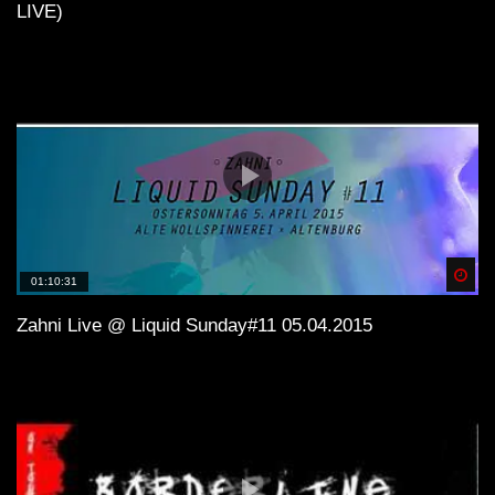
LIVE)
GEFÜHLSTEKK SET PART 4 |
MOSHTEKK | HETZER | RETEID |
SPARKY | JACK HENRY | VIRUZZ |
2021 [HRDTKK]
Spä
01:10:31
Zahni Live @ Liquid Sunday#11 05.04.2015