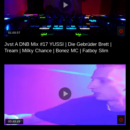
I TEKKNATION I HARDTEKK ☠
24H RAVE – LIVESTREAM | FLASH
CLUB OSTERBURG
Spä
01:00:57
Jvst A DNB Mix #17 YUSSI | Die Gebrüder Brett |
Tream | Milky Chance | Bonez MC | Fatboy Slim
BDTEKK – Battlezone Zwickau
26.11.2022 [HARDTEKK LIVE]
COLOGNE UNDERGROUND
HARDTEKK BEATS | S. M. | SET |
2020 [HARDTEKK]
MoshTekk – Die immer lacht
(Hardtekk)
Spä
00:49:49