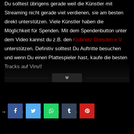
Du solltest übrigens gerade weil die Künstler mit
VolksTekk Tiefgang Die Gebrüder Brett
30.03.2019 VIDEOSET
Streaming nicht gerade viel verdienen, sie am besten
direkt unterstützen. Viele Künstler haben die
Möglichkeit für Spenden. Mit dem Spendenbutton unter
Wanja & Crotekk (VIDEOSET) @
dem Video kannst du z.B. den
Klubnetz Dresden e.V.
Fusion Club Münster 21.09.2019
unterstützen. Definitiv solltest Du Auftritte besuchen
und wenn Du einen Plattespieler hast, kaufe die besten
Minupren – Eine tekkige
Tracks auf Vinyl!
Weihnachtsgeschichte (Hardtekk to
Frenchcore Mix) – Videoset by Steen
Motion
[Hardtekk] ZAHNI LIVE SET –
NATURE ONE 2017
[HARDTEKK] ZAHNI – SONNE MOND
STERNE 2018 SET