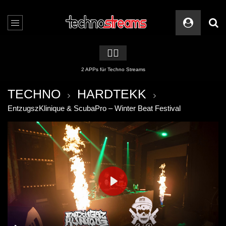
🏳️‍🌈
2 APPs für Techno Streams
TECHNO
HARDTEKK
EntzugszKlinique & ScubaPro – Winter Beat Festival
PLAY