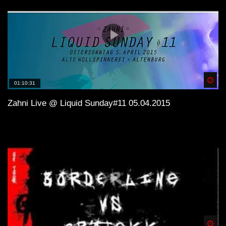
GEFÜHLSTEKK SET PART 4 |
MOSHTEKK | HETZER | RETEID |
SPARKY | JACK HENRY | VIRUZZ |
2021 [HRDTKK]
Spä
01:10:31
Zahni Live @ Liquid Sunday#11 05.04.2015
Spä