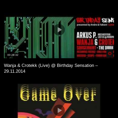
Spä
00:28:32
Wanja & Crotekk (Live) @ Birthday Sensation –
29.11.2014