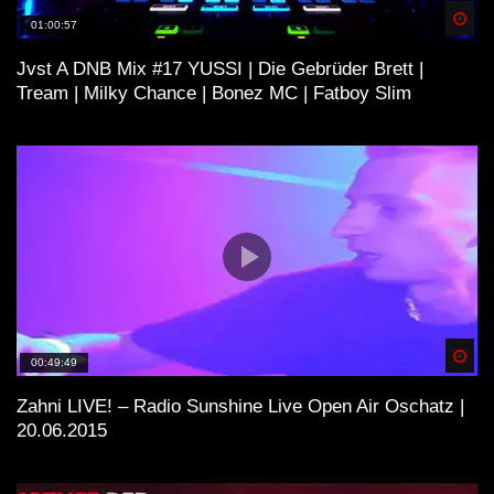
TEIL 2 • [S.M.] • 2021 • [TRIBETEKK]
Spä
01:00:57
Jvst A DNB Mix #17 YUSSI | Die Gebrüder Brett |
☠ PuncheZ – Die Immer Lacht (Remix)
Tream | Milky Chance | Bonez MC | Fatboy Slim
I TEKKNATION I HARDTEKK ☠
24H RAVE – LIVESTREAM | FLASH
CLUB OSTERBURG
BDTEKK – Battlezone Zwickau
26.11.2022 [HARDTEKK LIVE]
Spä
00:49:49
Zahni LIVE! – Radio Sunshine Live Open Air Oschatz |
COLOGNE UNDERGROUND
20.06.2015
HARDTEKK BEATS | S. M. | SET |
2020 [HARDTEKK]