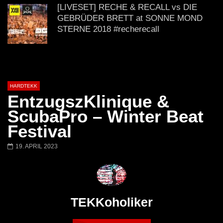
@ altes Militärgelände
◇Maytrixx◇Moshtek
[LIVESET] RECHE & RECALL vs DIE
Halberstadt 06.07.13 [HQ]
d◇Tieftekker◇Rave
GEBRÜDER BRETT at SONNE MOND
!◇ [HARDTEKK]
STERNE 2018 #recherecall
Crotekk vs. Panic @ Alter Speicher
Baruth 23.03.2019 (Hardtekk)
HARDTEKK
EntzugszKlinique &
VIDEOSET (4K) Crotekk live @ Fusion
ScubaPro – Winter Beat
Club Münster 02.03.2019
Festival
19. APRIL 2023
Gefühlstekekk | Set | Moshtekk |
Haimkind | KlatschKind | Tieftekker |
Twostylezz | Maytrixx
TEKKoholiker
Crotekk *live* @ Pressewerk [2014]
HARDTEKK