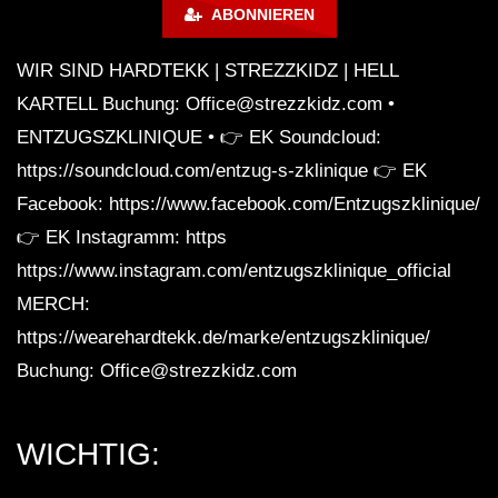
ABONNIEREN
WIR SIND HARDTEKK | STREZZKIDZ | HELL
☠ Zahni – Energy Summeropening
(Belantis Freizeitpark Leipzig
KARTELL Buchung: Office@strezzkidz.com •
28.05.2016) I TEKKNATION I
ENTZUGSZKLINIQUE • 👉 EK Soundcloud:
HARDTEKK ☠
https://soundcloud.com/entzug-s-zklinique 👉 EK
LIVESTREAM | WAR OF MUSIK |
Facebook: https://www.facebook.com/Entzugszklinique/
HEtZEr Official. x Maytrixx [
HARDTEKK 2021]
👉 EK Instagramm: https
https://www.instagram.com/entzugszklinique_official
Zahni vs. ILL PaTRon & Kanna[d]iss @
MERCH:
Wet Club Espenhain [02.02.2013]
https://wearehardtekk.de/marke/entzugszklinique/
Buchung: Office@strezzkidz.com
Minupren – Ein perverser Frühling |
HARDTEKK to FRENCHCORE Mix |
WICHTIG:
Videoset by STEEN Motion |