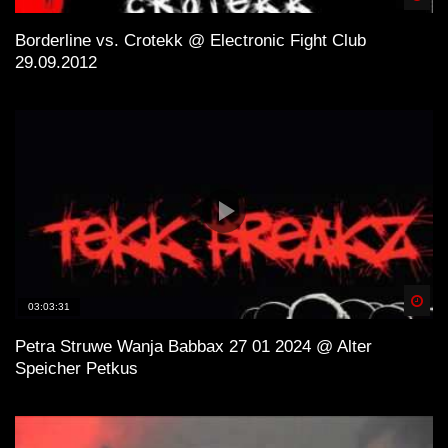
Borderline vs. Crotekk @ Electronic Fight Club
29.09.2012
Spä
03:03:31
Petra Struwe Wanja Babbax 27 01 2024 @ Alter
Speicher Petkus