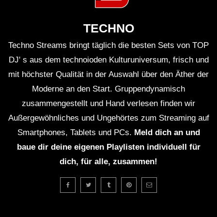
HEtZEr & Pepsin – Pitch War_ |
HARDTEKK | [HD]
TECHNO
Techno Streams bringt täglich die besten Sets von TOP
HARDTEKK | HaimKind &
DJ' s aus dem technoioden Kulturuniversum, frisch und
Corespondent – Somebody Like Us
mit höchster Qualität in der Auswahl über den Äther der
[HD]
Moderne an den Start. Gruppendynamisch
zusammengestellt und Hand verlesen finden wir
Hardtekk – Tribe – Mental – Tribecore
Außergewöhnliches und Ungehörtes zum Streaming auf
Live set 2021
Smartphones, Tablets und PCs.
Meld dich an und
baue dir deine eigenen Playlisten individuell für
GEFÜHLSTEKK SET • TEIL 7 • [S.M.] •
dich, für alle, zusammen!
2021 •
MOSHTEKK/ROLEXZ/CALYPSO/UVA.
☠ BeatLabor – Ich Zeig Dir Was Die
Bösen Machen I TEKKNATION I