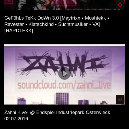
Spä
GeFühLs TeKk DoWn 3.0 [Maytrixx ▪ Moshtekk ▪
Ravestar ▪ Klatschkind ▪ Suchtmusiker • VA]
[HARDTEKK]
Spä
Zahni -live- @ Endspiel Industriepark Osterwieck
02.07.2016