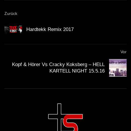
Zurück
LOVE TRIBETEKK • ♥💀♥ • [S.M.] •
2021 • [MINI SESSION]
Hardtekk Remix 2017
Frmmsr @ Ziehwerk Delitzsch [SetCut]
Vor
[11.01.2020] | HARDTEKK | [HD]
Kopf & Hörer Vs Cracky Koksberg – HELL
KARTELL NIGHT 15.5.16
Kazilla – 2021 (SET-CUT) |
HARDTEKK | [HD]
ACIDCORE TREIBT MICH AN • [S.M] •
SET • 2021 [ACIDCORE/TRIBETEKK]