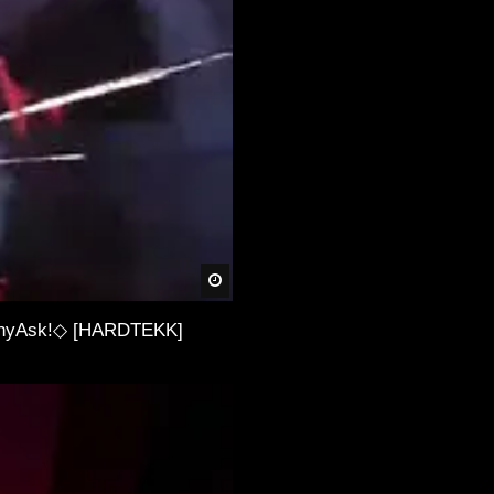
Festival 2019
[S.M.] • NEW HARDTEKK
LIVE SESSION • AUGUST •
2021
Tekk Set Winter 2020 | 4k
Hintergrund | Hardtekk |
Tekknation
Später
HardTekk – “Sackgesicht in
WhyAsk!◇ [HARDTEKK]
the Mix”
LET’S TRIBE AGAIN •
TRIBEJAGT TEIL 2 • [S.M.] •
2021 • [TRIBETEKK]