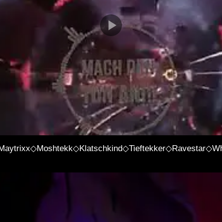
Maytrixx◇Moshtekk◇Klatschkind◇Tieftekker◇Ravestar◇