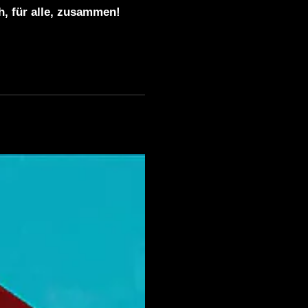
[ACIDCORE/TRIBETEKK]
ch, für alle, zusammen!
HEtZEr & Pepsin – Pitch
War_ | HARDTEKK | [HD]
HARDTEKK | HaimKind &
Corespondent – Somebody
Like Us [HD]
Hardtekk – Tribe – Mental –
Tribecore Live set 2021
GEFÜHLSTEKK SET • TEIL
7 • [S.M.] • 2021 •
MOSHTEKK/ROLEXZ/CALY
PSO/UVA.