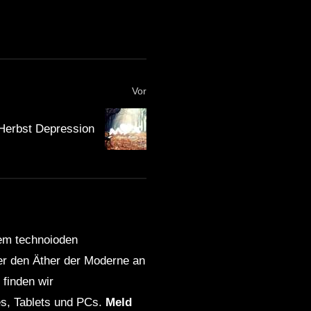
[HARDTEKK] ZAHNI –
SONNE MOND STERNE
2018 SET
LOVE TRIBETEKK • ♥💀♥ •
Vor
[S.M.] • 2021 • [MINI
SESSION]
Herbst Depression
Frmmsr @ Ziehwerk
Delitzsch [SetCut]
[11.01.2020] | HARDTEKK |
[HD]
Kazilla – 2021 (SET-CUT) |
HARDTEKK | [HD]
dem technoioden
ber den Äther der Moderne an
finden wir
ACIDCORE TREIBT MICH
s, Tablets und PCs.
Meld
AN • [S.M] • SET • 2021