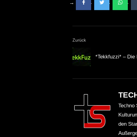
Zurück
*Tekkfuzzi* – Die
TEC
Techno 
Kulturu
den Sta
Außerge