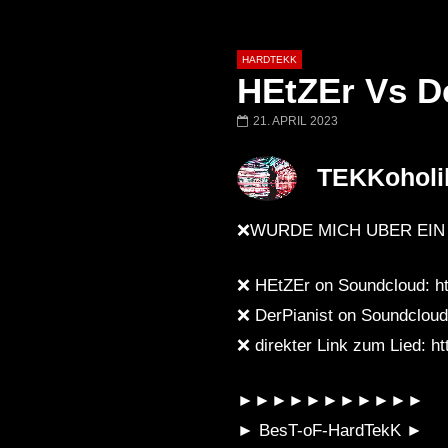
HARDTEKK
HEtZEr Vs De
21. APRIL 2023
Später
00:52:44
TEKKoholi
H4U | Minupren vs Craig Mortalis
GeFühLs TeKk 
@ altes Militärgelände
◇Maytrixx◇Mosh
❌WÜRDE MICH ÜBER EIN
Halberstadt 06.07.13 [HQ]
d◇Tieftekker◇
!◇ [HARDTEKK]
❌ HEtZEr on Soundcloud: ht
❌ DerPianist on Soundcloud:
❌ direkter Link zum Lied: ht
►►►►►►►►►►►
► BesT-oF-HardTekK ►