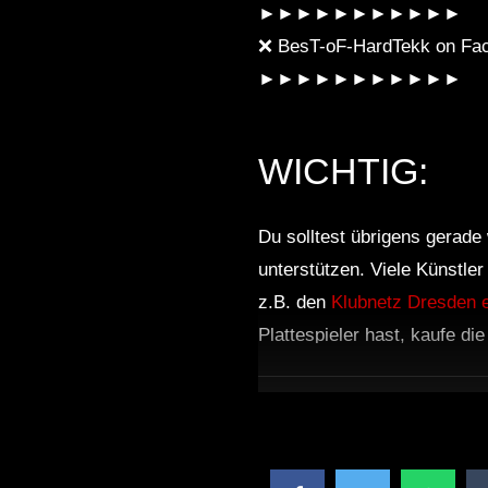
►►►►►►►►►►►
❌ BesT-oF-HardTekk on Fac
►►►►►►►►►►►
WICHTIG:
Du solltest übrigens gerade 
unterstützen. Viele Künstle
z.B. den
Klubnetz Dresden e
Plattespieler hast, kaufe di