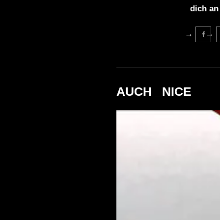
dich an
AUCH _NICE