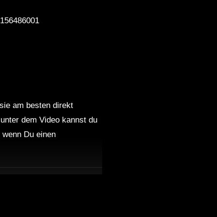
Videoset by STEEN Motion |
5156486001
VolksTekk Tiefgang Die
Gebrüder Brett 30.03.2019
VIDEOSET
Wanja & Crotekk
(VIDEOSET) @ Fusion Club
Münster 21.09.2019
 sie am besten direkt
Minupren – Eine tekkige
 unter dem Video kannst du
Weihnachtsgeschichte
nd wenn Du einen
(Hardtekk to Frenchcore
Mix) – Videoset by Steen
Motion
[Hardtekk] ZAHNI LIVE SET
– NATURE ONE 2017