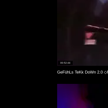
00:52:44
GeFühLs TeKk DoWn 2.0 ◇