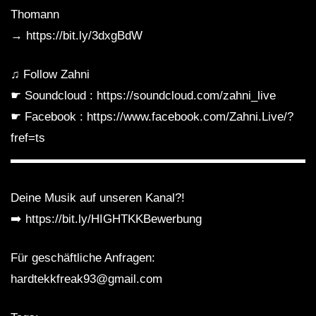
VolksTekk Tiefgang Die Gebrüder Brett
Thomann
30.03.2019 VIDEOSET
→ https://bit.ly/3dxgBdW
♫ Follow Zahni
Wanja & Crotekk (VIDEOSET) @
☛ Soundcloud : https://soundcloud.com/zahni_live
Fusion Club Münster 21.09.2019
☛ Facebook : https://www.facebook.com/Zahni.Live/?
fref=ts
Minupren – Eine tekkige
▬▬▬▬▬▬▬▬▬▬▬▬▬▬▬▬▬▬▬▬▬▬▬▬▬
Weihnachtsgeschichte (Hardtekk to
Frenchcore Mix) – Videoset by Steen
Deine Musik auf unseren Kanal?!
Motion
➡️ https://bit.ly/HIGHTKKBewerbung
[Hardtekk] ZAHNI LIVE SET –
NATURE ONE 2017
Für geschäftliche Anfragen:
hardtekkfreak93@gmail.com
LOVE TRIBETEKK • ♥💀♥ • [S.M.] •
2021 • [MINI SESSION]