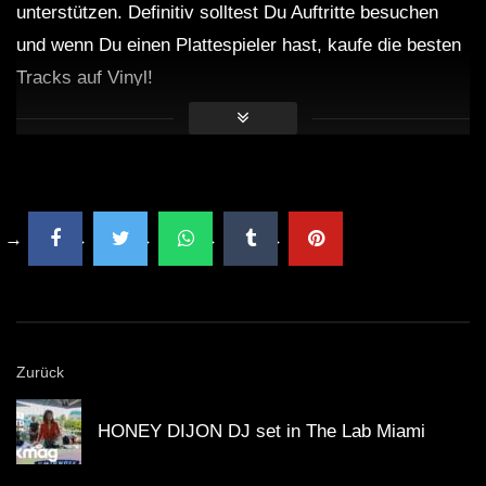
unterstützen. Definitiv solltest Du Auftritte besuchen
HARDTEKK | HaimKind &
und wenn Du einen Plattespieler hast, kaufe die besten
Corespondent – Somebody Like Us
[HD]
Tracks auf Vinyl!
Hardtekk – Tribe – Mental – Tribecore
Live set 2021
GEFÜHLSTEKK SET • TEIL 7 • [S.M.] •
2021 •
MOSHTEKK/ROLEXZ/CALYPSO/UVA.
☠ BeatLabor – Ich Zeig Dir Was Die
Bösen Machen I TEKKNATION I
Zurück
HARDTEKK ☠
HONEY DIJON DJ set in The Lab Miami
GEFÜHLSTEKK SET • TEIL 6 • [S.M.] •
MAYTRIXX / SCHILLAH / ROLEXZ /