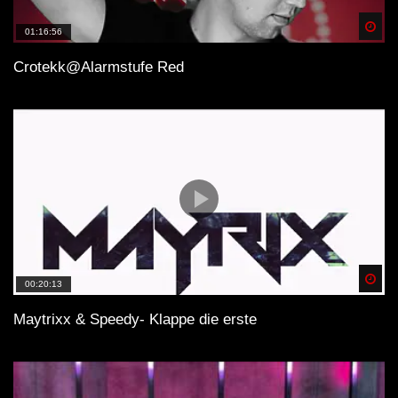
Spä
GEFÜHLSTEKK SET PART 4 |
01:16:56
MOSHTEKK | HETZER | RETEID |
Crotekk@Alarmstufe Red
SPARKY | JACK HENRY | VIRUZZ |
2021 [HRDTKK]
Spä
00:20:13
Maytrixx & Speedy- Klappe die erste