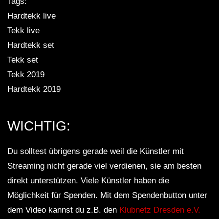
Tags:
Hardtekk live
Tekk live
Frmmsr @ Ziehwerk Delitzsch [SetCut]
Hardtekk set
[11.01.2020] | HARDTEKK | [HD]
Tekk set
Tekk 2019
Kazilla – 2021 (SET-CUT) |
Hardtekk 2019
HARDTEKK | [HD]
WICHTIG:
ACIDCORE TREIBT MICH AN • [S.M] •
SET • 2021 [ACIDCORE/TRIBETEKK]
Du solltest übrigens gerade weil die Künstler mit
Streaming nicht gerade viel verdienen, sie am besten
direkt unterstützen. Viele Künstler haben die
HEtZEr & Pepsin – Pitch War_ |
HARDTEKK | [HD]
Möglichkeit für Spenden. Mit dem Spendenbutton unter
dem Video kannst du z.B. den
Klubnetz Dresden e.V.