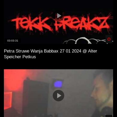
Spä
03:03:31
Petra Struwe Wanja Babbax 27 01 2024 @ Alter
Speicher Petkus