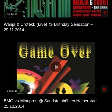
Spä
00:28:32
Wanja & Crotekk (Live) @ Birthday Sensation –
29.11.2014
Spä
02:26:48
BMG vs Minupren @ Sandsteinhöhlen Halberstadt
25.10.2014