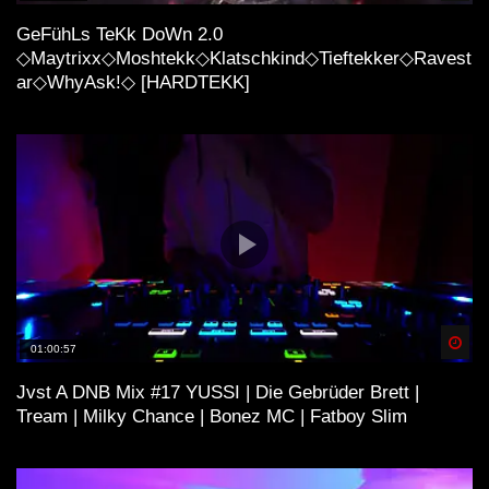
HEtZEr – Frohes Fest. [HARDTEKK]
GeFühLs TeKk DoWn 2.0
◇Maytrixx◇Moshtekk◇Klatschkind◇Tieftekker◇Ravest
ar◇WhyAsk!◇ [HARDTEKK]
GEFÜHLSTEKK • TEIL 5 • [S.M.] •
LIEBESKUMMER SET • 2021•
MAYTRIXX/KLATSCHKIND/TIEFTEKK
ER • U.V.M.
EntzugszKlinique & Cracky Koksberg –
Liveset @ Geile Teile Oster Stream
11.04.20
Spä
01:00:57
Hardtekk (wir tanzen im viereck)
Jvst A DNB Mix #17 YUSSI | Die Gebrüder Brett |
Tream | Milky Chance | Bonez MC | Fatboy Slim
SCHLEINI – NEW YEAR HARDTEKK