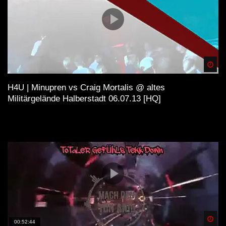
I TEKKNATION I HARDTEKK ☠
24H RAVE – LIVESTREAM | FLASH
CLUB OSTERBURG
Spä
H4U | Minupren vs Craig Mortalis @ altes
BDTEKK – Battlezone Zwickau
Militärgelände Halberstadt 06.07.13 [HQ]
26.11.2022 [HARDTEKK LIVE]
COLOGNE UNDERGROUND
HARDTEKK BEATS | S. M. | SET |
2020 [HARDTEKK]
MoshTekk – Die immer lacht
(Hardtekk)
Spä
00:52:44