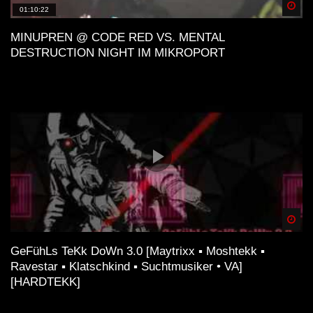
Spä
01:10:22
MINUPREN @ CODE RED VS. MENTAL
DESTRUCTION NIGHT IM MIKROPORT
Spä
GeFühLs TeKk DoWn 3.0 [Maytrixx ▪ Moshtekk ▪
Ravestar ▪ Klatschkind ▪ Suchtmusiker • VA]
[HARDTEKK]