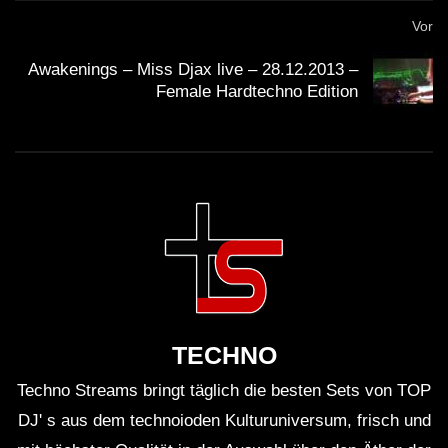
HETZER / BORDERLINE / U.V.A
Vor
Awakenings – Miss Djax live – 28.12.2013 –
HEtZEr & Maytrixx – TimeleZz
Female Hardtechno Edition
[HARDTEKK SET 2020]
Maytrixx Reagiert auf: Tik Tok
(HARDTEKK EDITION) + Gewinnspiel
Crotekk (VIDEOSET) @ Hell Festival
2019
TECHNO
[S.M.] • NEW HARDTEKK LIVE
Techno Streams bringt täglich die besten Sets von TOP
SESSION • AUGUST • 2021
DJ' s aus dem technoioden Kulturuniversum, frisch und