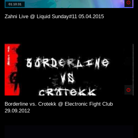
Spä
01:10:31
Zahni Live @ Liquid Sunday#11 05.04.2015
Spä
Borderline vs. Crotekk @ Electronic Fight Club
29.09.2012