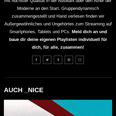
mit höchster Qualität in der Auswahl über den Äther der
HEtZEr Vs DerPianist – Liebe Zum
Moderne an den Start. Gruppendynamisch
Tekk 2.0
zusammengestellt und Hand verlesen finden wir
Außergewöhnliches und Ungehörtes zum Streaming auf
Smartphones, Tablets und PCs.
Meld dich an und
Tekk Set Winter 2020 | 4k Hintergrund |
Hardtekk | Tekknation
baue dir deine eigenen Playlisten individuell für
dich, für alle, zusammen!
HardTekk – “Sackgesicht in the Mix”
LET’S TRIBE AGAIN • TRIBEJAGT
AUCH _NICE
TEIL 2 • [S.M.] • 2021 • [TRIBETEKK]
☠ PuncheZ – Die Immer Lacht (Remix)