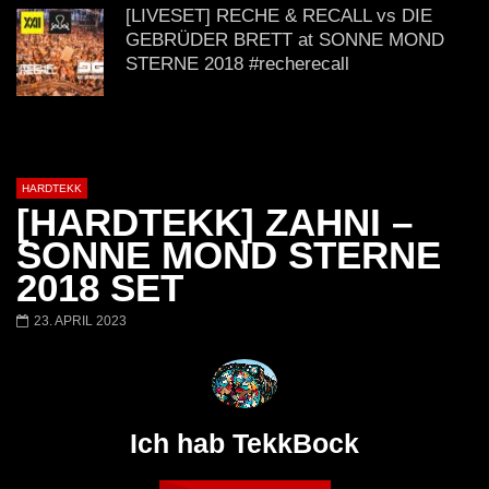
@ altes Militärgelände
◇Maytrixx◇Moshtek
[LIVESET] RECHE & RECALL vs DIE
Halberstadt 06.07.13 [HQ]
d◇Tieftekker◇Rave
GEBRÜDER BRETT at SONNE MOND
!◇ [HARDTEKK]
STERNE 2018 #recherecall
Crotekk vs. Panic @ Alter Speicher
Baruth 23.03.2019 (Hardtekk)
HARDTEKK
[HARDTEKK] ZAHNI –
VIDEOSET (4K) Crotekk live @ Fusion
SONNE MOND STERNE
Club Münster 02.03.2019
2018 SET
23. APRIL 2023
Gefühlstekekk | Set | Moshtekk |
Haimkind | KlatschKind | Tieftekker |
Twostylezz | Maytrixx
Ich hab TekkBock
Crotekk *live* @ Pressewerk [2014]
HARDTEKK