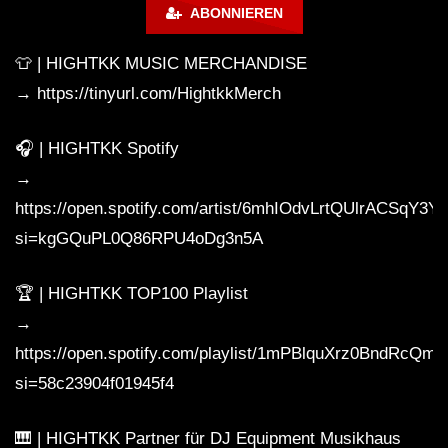
ABONNIEREN
👕 | HIGHTKK MUSIC MERCHANDISE
☠ Zahni – Energy Summeropening
(Belantis Freizeitpark Leipzig
→ https://tinyurl.com/HightkkMerch
28.05.2016) I TEKKNATION I
HARDTEKK ☠
🎧 | HIGHTKK Spotify
LIVESTREAM | WAR OF MUSIK |
→
HEtZEr Official. x Maytrixx [
https://open.spotify.com/artist/6mhIOdvLrtQUlrACSqY3Yr
HARDTEKK 2021]
si=kgGQuPL0Q86RPU4oDg3n5A
Zahni vs. ILL PaTRon & Kanna[d]iss @
Wet Club Espenhain [02.02.2013]
🏆 | HIGHTKK TOP100 Playlist
→
https://open.spotify.com/playlist/1mPBlquXrz0BndRcQm
Minupren – Ein perverser Frühling |
si=58c23904f01945f4
HARDTEKK to FRENCHCORE Mix |
Videoset by STEEN Motion |
🎹 | HIGHTKK Partner für DJ Equipment Musikhaus