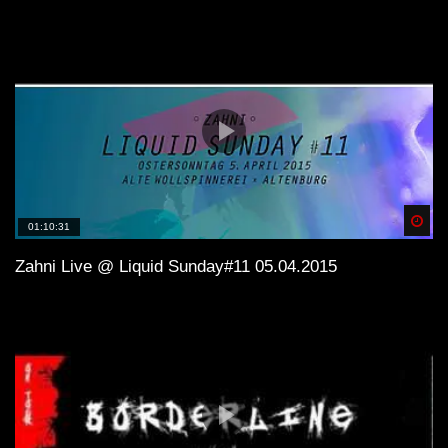
Spä
01:10:31
Zahni Live @ Liquid Sunday#11 05.04.2015