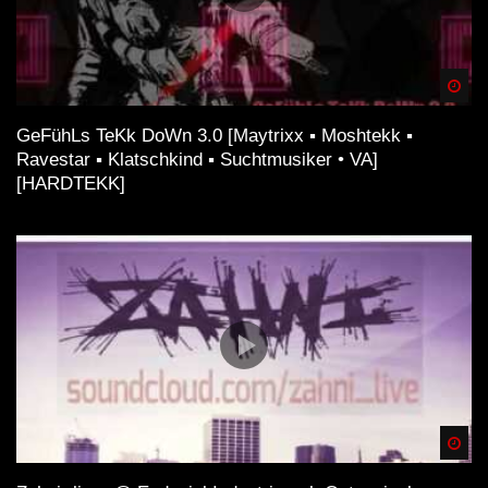
Spä
GeFühLs TeKk DoWn 3.0 [Maytrixx ▪ Moshtekk ▪
Ravestar ▪ Klatschkind ▪ Suchtmusiker • VA]
[HARDTEKK]
Spä