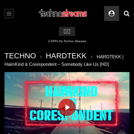
🏳️‍🌈
2 APPs für Techno Streams
TECHNO
HARDTEKK
HARDTEKK |
HaimKind & Corespondent – Somebody Like Us [HD]
PLAY