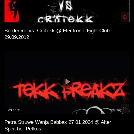
Spä
Borderline vs. Crotekk @ Electronic Fight Club
29.09.2012
Spä
03:03:31
Petra Struwe Wanja Babbax 27 01 2024 @ Alter
Speicher Petkus