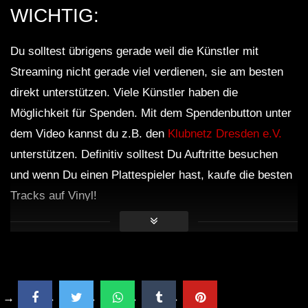
WICHTIG:
LOVE TRIBETEKK • ♥💀♥ • [S.M.] •
Du solltest übrigens gerade weil die Künstler mit
2021 • [MINI SESSION]
Streaming nicht gerade viel verdienen, sie am besten
direkt unterstützen. Viele Künstler haben die
Möglichkeit für Spenden. Mit dem Spendenbutton unter
Frmmsr @ Ziehwerk Delitzsch [SetCut]
[11.01.2020] | HARDTEKK | [HD]
dem Video kannst du z.B. den
Klubnetz Dresden e.V.
unterstützen. Definitiv solltest Du Auftritte besuchen
und wenn Du einen Plattespieler hast, kaufe die besten
Kazilla – 2021 (SET-CUT) |
Tracks auf Vinyl!
HARDTEKK | [HD]
ACIDCORE TREIBT MICH AN • [S.M] •
SET • 2021 [ACIDCORE/TRIBETEKK]