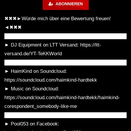
ABONNIEREN
✖✖✖►Würde mich über eine Bewertung freuen!
☠ Zahni – Energy Summeropening
(Belantis Freizeitpark Leipzig
◄✖✖✖
28.05.2016) I TEKKNATION I
████████████████████████████████████
HARDTEKK ☠
► DJ Equipment on LTT Versand: https://ltt-
LIVESTREAM | WAR OF MUSIK |
versand.de/YT-TeKKWorld
HEtZEr Official. x Maytrixx [
HARDTEKK 2021]
████████████████████████████████████
► HaimKind on Soundcloud:
Zahni vs. ILL PaTRon & Kanna[d]iss @
https://soundcloud.com/haimkind-hardtekk
Wet Club Espenhain [02.02.2013]
► Music on Soundcloud:
https://soundcloud.com/haimkind-hardtekk/haimkind-
corespondent_somebody-like-me
Minupren – Ein perverser Frühling |
HARDTEKK to FRENCHCORE Mix |
████████████████████████████████████
Videoset by STEEN Motion |
► Pool053 on Facebook: