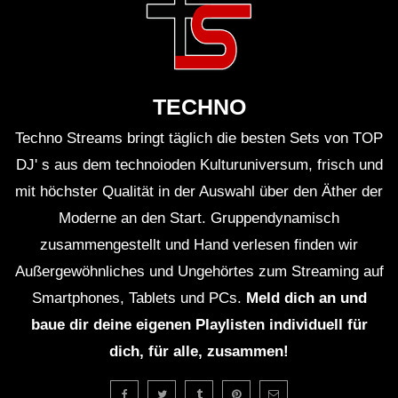
HETZER / BORDERLINE / U.V.A
HEtZEr & Maytrixx – TimeleZz
[HARDTEKK SET 2020]
TECHNO
Techno Streams bringt täglich die besten Sets von TOP
Maytrixx Reagiert auf: Tik Tok
DJ' s aus dem technoioden Kulturuniversum, frisch und
(HARDTEKK EDITION) + Gewinnspiel
mit höchster Qualität in der Auswahl über den Äther der
Moderne an den Start. Gruppendynamisch
Crotekk (VIDEOSET) @ Hell Festival
zusammengestellt und Hand verlesen finden wir
2019
Außergewöhnliches und Ungehörtes zum Streaming auf
Smartphones, Tablets und PCs.
Meld dich an und
baue dir deine eigenen Playlisten individuell für
[S.M.] • NEW HARDTEKK LIVE
dich, für alle, zusammen!
SESSION • AUGUST • 2021