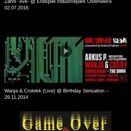
Zahni -live- @ Endspiel Industriepark Osterwieck
02.07.2016
Spä
00:28:32
Wanja & Crotekk (Live) @ Birthday Sensation –
29.11.2014