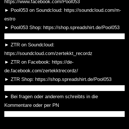
https://www.facebook.com/Pool053
VolksTekk Tiefgang Die Gebrüder Brett
► Pool053 on Soundcloud: https://soundcloud.com/m-
30.03.2019 VIDEOSET
estro
► Pool053 Shop: https://shop.spreadshirt.de/Pool053
Wanja & Crotekk (VIDEOSET) @
████████████████████████████████████
Fusion Club Münster 21.09.2019
► ZTR on Soundcloud:
https://soundcloud.com/zertekkt_recordz
► ZTR on Facebook: https://de-
Minupren – Eine tekkige
Weihnachtsgeschichte (Hardtekk to
de.facebook.com/zertekktrecordz/
Frenchcore Mix) – Videoset by Steen
► ZTR Shop: https://shop.spreadshirt.de/Pool053
Motion
████████████████████████████████████
[Hardtekk] ZAHNI LIVE SET –
► Bei fragen oder anderem schreibts in die
NATURE ONE 2017
Kommentare oder per PN
████████████████████████████████████
[HARDTEKK] ZAHNI – SONNE MOND
STERNE 2018 SET