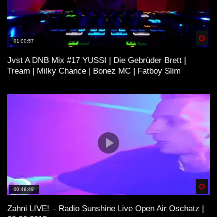
HEtZEr – Frohes Fest. [HARDTEKK]
Spä
01:00:57
Jvst A DNB Mix #17 YUSSI | Die Gebrüder Brett |
GEFÜHLSTEKK • TEIL 5 • [S.M.] •
Tream | Milky Chance | Bonez MC | Fatboy Slim
LIEBESKUMMER SET • 2021•
MAYTRIXX/KLATSCHKIND/TIEFTEKK
ER • U.V.M.
EntzugszKlinique & Cracky Koksberg –
Liveset @ Geile Teile Oster Stream
11.04.20
Hardtekk (wir tanzen im viereck)
Spä
00:49:49
Zahni LIVE! – Radio Sunshine Live Open Air Oschatz |
SCHLEINI – NEW YEAR HARDTEKK