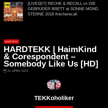
@ altes Militärgelände
◇Maytrixx◇Moshtek
[LIVESET] RECHE & RECALL vs DIE
Halberstadt 06.07.13 [HQ]
d◇Tieftekker◇Rave
GEBRÜDER BRETT at SONNE MOND
!◇ [HARDTEKK]
STERNE 2018 #recherecall
Crotekk vs. Panic @ Alter Speicher
Baruth 23.03.2019 (Hardtekk)
HARDTEKK
HARDTEKK | HaimKind
VIDEOSET (4K) Crotekk live @ Fusion
& Corespondent –
Club Münster 02.03.2019
Somebody Like Us [HD]
21. APRIL 2023
Gefühlstekekk | Set | Moshtekk |
Haimkind | KlatschKind | Tieftekker |
Twostylezz | Maytrixx
TEKKoholiker
Crotekk *live* @ Pressewerk [2014]
HARDTEKK