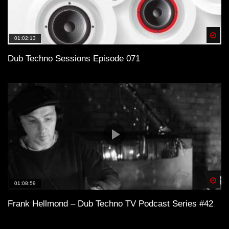
Spä
01:02:13
Dub Techno Sessions Episode 071
Spä
01:08:59
Frank Hellmond – Dub Techno TV Podcast Series #42