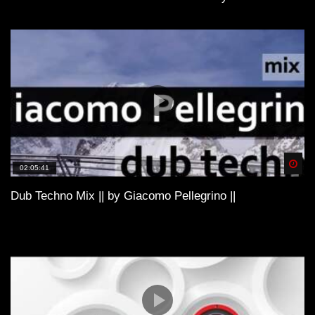
Spä
02:05:41
Dub Techno Mix || by Giacomo Pellegrino ||