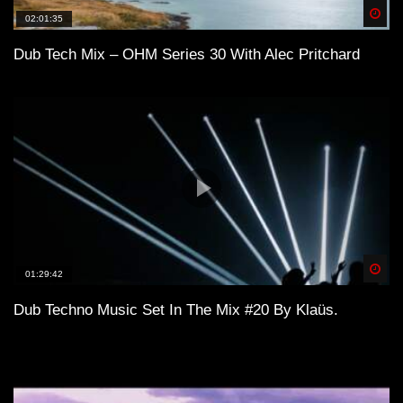
Spä
02:01:35
Dub Tech Mix – OHM Series 30 With Alec Pritchard
Spä
01:29:42
Dub Techno Music Set In The Mix #20 By Klaüs.