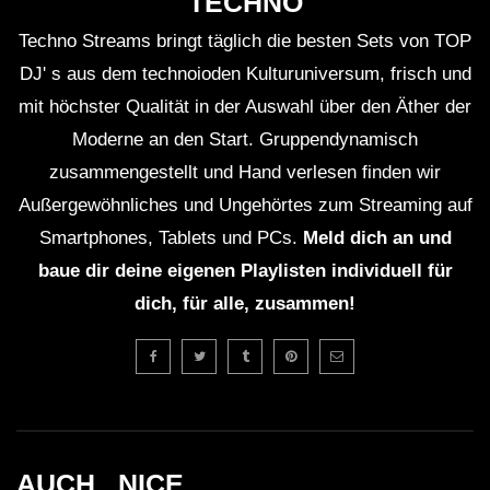
TECHNO
Dub Techno Sessions Episode 064
Techno Streams bringt täglich die besten Sets von TOP
DJ' s aus dem technoioden Kulturuniversum, frisch und
mit höchster Qualität in der Auswahl über den Äther der
Deep DUB TECHNO || Selection 003 ||
Moderne an den Start. Gruppendynamisch
zusammengestellt und Hand verlesen finden wir
Außergewöhnliches und Ungehörtes zum Streaming auf
Smartphones, Tablets und PCs.
Meld dich an und
Dub Techno Music Set # 44 By Klaüs.
baue dir deine eigenen Playlisten individuell für
dich, für alle, zusammen!
KIRILL MATVEEV – Deep and Dub
techno mix – Muzaikfm 043
Dub Techno Session #27
AUCH _NICE