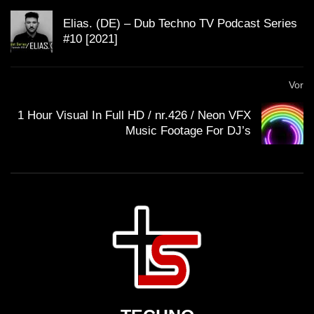
Elias. (DE) – Dub Techno TV Podcast Series
#10 [2021]
Dub Techno Music Set In The Mix #22
By Klaüs.
Vor
1 Hour Visual In Full HD / nr.426 / Neon VFX
DOWN TEMPO & DUB – Faidel –
Music Footage For DJ’s
Muzaikfm 029
DUB TECHNO || Selection 099 || Train
of Thought
M-Eject – Dub Techno TV Podcast
Series #9 [2021]