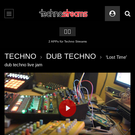
🏳️‍🌈
2 APPs für Techno Streams
TECHNO
DUB TECHNO
‘Lost Time’
dub techno live jam
PLAY