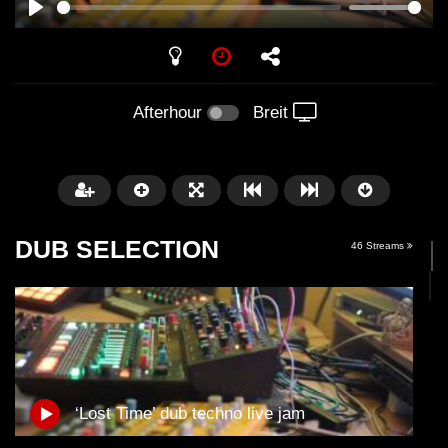
PLAY
Afterhour
Breit
DUB SELECTION
46 Streams
Später
01:11:24
01:28:57
‘Lost Time’ dub techno live jam
Dub Techno Music Set In The Mix
Dub Techno || Selecti