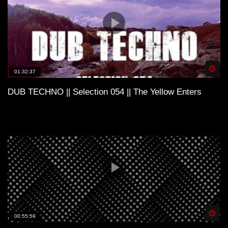
Spä
01:32:37
DUB TECHNO || Selection 054 || The Yellow Enters
Spä
00:55:59