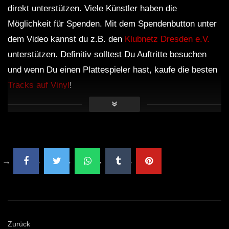
direkt unterstützen. Viele Künstler haben die
Dub and Down tempo mix – BUMANI –
Muzaikfm 035
Möglichkeit für Spenden. Mit dem Spendenbutton unter
dem Video kannst du z.B. den
Klubnetz Dresden e.V.
unterstützen. Definitiv solltest Du Auftritte besuchen
Dub Techno live jamming, rehearsal
und wenn Du einen Plattespieler hast, kaufe die besten
14th October
Tracks auf Vinyl
!
ION – Dub Techno TV Podcast Series
#8 [2021]
Dub Techno Sessions Episode 092
DUB TECHNO || Selection 013 ||
Zurück
Echoes from above