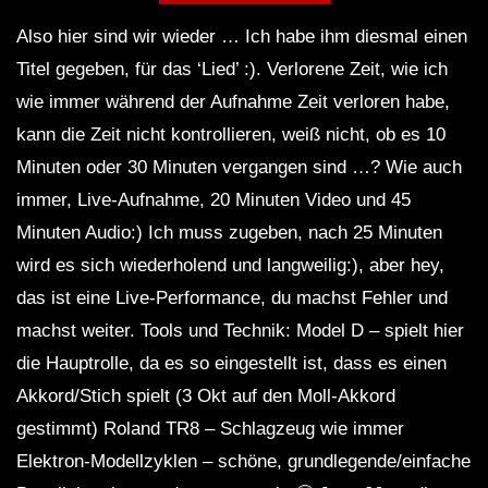
Also hier sind wir wieder … Ich habe ihm diesmal einen
Titel gegeben, für das ‘Lied’ :). Verlorene Zeit, wie ich
Dub Techno Sessions Episode 055
wie immer während der Aufnahme Zeit verloren habe,
kann die Zeit nicht kontrollieren, weiß nicht, ob es 10
Minuten oder 30 Minuten vergangen sind …? Wie auch
DUB TECHNO || Selection 084 ||
immer, Live-Aufnahme, 20 Minuten Video und 45
Minimal Boundaries
Minuten Audio:) Ich muss zugeben, nach 25 Minuten
wird es sich wiederholend und langweilig:), aber hey,
Dub Techno Music Set In The Mix By
das ist eine Live-Performance, du machst Fehler und
Klaus
machst weiter. Tools und Technik: Model D – spielt hier
die Hauptrolle, da es so eingestellt ist, dass es einen
Akkord/Stich spielt (3 Okt auf den Moll-Akkord
NARCOTIC 303 – Dub techno mix –
Muzaikfm 040
gestimmt) Roland TR8 – Schlagzeug wie immer
Elektron-Modellzyklen – schöne, grundlegende/einfache