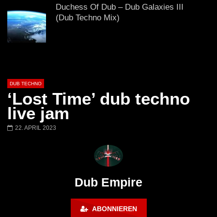
# 37 By Klaüs.
Thru It
Duchess Of Dub – Dub Galaxies III
(Dub Techno Mix)
Dub Techno Sessions Episode 076
DUB TECHNO
‘Lost Time’ dub techno
DUB Techno || Selection 082 ||
live jam
Transparent Thoughts
22. APRIL 2023
Dub Techno Music Set In The Mix #14
By Klaüs.
Dub Empire
FINGERS IN THE NOISE – Deep and
ABONNIEREN
dub techno mix – Muzaikfm 038