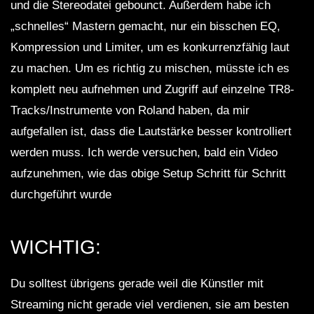
und die Stereodatei gebounct. Außerdem habe ich
„schnelles“ Mastern gemacht, nur ein bisschen EQ,
Kompression und Limiter, um es konkurrenzfähig laut
Andy Green – Dub Techno TV Podcast
Series #7
zu machen. Um es richtig zu mischen, müsste ich es
komplett neu aufnehmen und Zugriff auf einzelne TR8-
Tracks/Instrumente von Roland haben, da mir
Dub Techno Sessions Episode 084
aufgefallen ist, dass die Lautstärke besser kontrolliert
werden muss. Ich werde versuchen, bald ein Video
aufzunehmen, wie das obige Setup Schritt für Schritt
Dub Techno || Selection 076 ||
durchgeführt wurde
Retrofitted Future
WICHTIG:
Dub Techno Music Set In The Mix # 34
By Klaüs.
Du solltest übrigens gerade weil die Künstler mit
Streaming nicht gerade viel verdienen, sie am besten