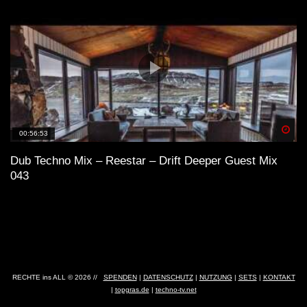
Spä
00:56:53
Dub Techno Mix – Reestar – Drift Deeper Guest Mix
043
RECHTE ins ALL © 2026 //
SPENDEN
|
DATENSCHUTZ
|
NUTZUNG
|
SETS
|
KONTAKT
|
topgras.de
|
techno-tv.net