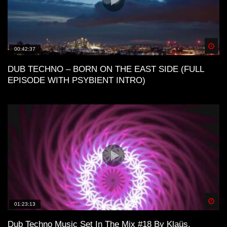
Spä
00:42:37
DUB TECHNO – BORN ON THE EAST SIDE (FULL
EPISODE WITH PSYBIENT INTRO)
Spä
01:23:13
Dub Techno Music Set In The Mix #18 By Klaüs.