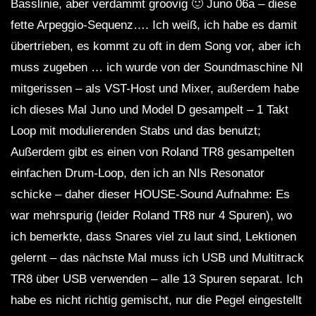
Basslinie, aber verdammt groovig 🙂 Juno 06a – diese
SEMA1 – Dub Waves Mix 2023
fette Arpeggio-Sequenz…. Ich weiß, ich habe es damit
übertrieben, es kommt zu oft in dem Song vor, aber ich
muss zugeben … ich wurde von der Soundmaschine NI
Dub Techno Sessions Episode 062
mitgerissen – als VST-Host und Mixer, außerdem habe
ich dieses Mal Juno und Model D gesampelt – 1 Takt
Loop mit modulierenden Stabs und das benutzt;
Außerdem gibt es einen von Roland TR8 gesampelten
DUB TECHNO || Selection 010 ||
einfachen Drum-Loop, den ich an NIs Resonator
schicke – daher dieser HOUSE-Sound Aufnahme: Es
war mehrspurig (leider Roland TR8 nur 4 Spuren), wo
Dub Techno Music Set In The Mix # 33
ich bemerkte, dass Snares viel zu laut sind, Lektionen
By Klaüs.
gelernt – das nächste Mal muss ich USB und Multitrack
TR8 über USB verwenden – alle 13 Spuren separat. Ich
Groove Dub Techno Mix #9 | A Quiet
habe es nicht richtig gemischt, nur die Pegel eingestellt
Spot in A Loud Room