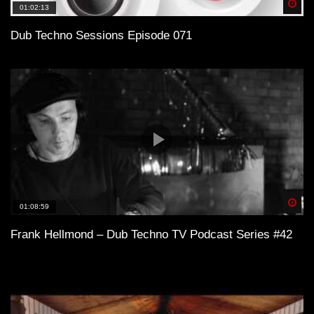
Spä
01:02:13
Dub Techno Sessions Episode 071
Spä
01:08:59
Frank Hellmond – Dub Techno TV Podcast Series #42