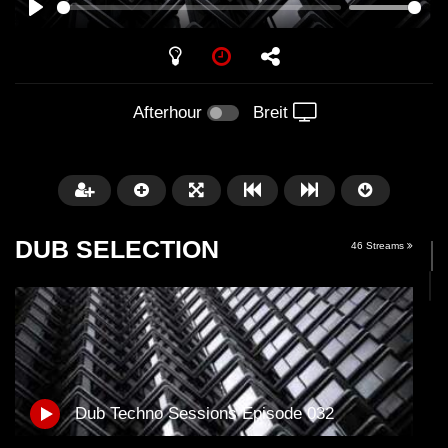
PLAY
Afterhour
Breit
DUB SELECTION
46 Streams
Später
01:11:24
01:28:57
Dub Techno Sessions Episode 032
Dub Techno Music Set In The Mix
Dub Techno || Selecti