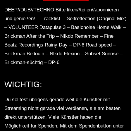
DEEP//DUB//TECHNO Bitte liken//teilen//abonnieren
und genießen! —Tracklist— Selfreflection (Original Mix)
Dub Techno Sessions Episode 055
– VOLUNTEER Datapulse 3 – Basicnoise Home.Walk –
Brickman After the Trip – NIkdo Remember – Fine
Beatz Recordings Rainy Day – DP-6 Road speed –
DUB TECHNO || Selection 084 ||
Brickman Bedouin – Nlkdo Flexion – Subset Sunrise –
Minimal Boundaries
Brickman-süchtig – DP-6
Dub Techno Music Set In The Mix By
WICHTIG:
Klaus
Du solltest übrigens gerade weil die Künstler mit
NARCOTIC 303 – Dub techno mix –
Streaming nicht gerade viel verdienen, sie am besten
Muzaikfm 040
direkt unterstützen. Viele Künstler haben die
Möglichkeit für Spenden. Mit dem Spendenbutton unter