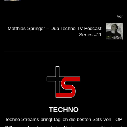
Vor
Andy Green – Dub Techno TV Podcast
Series #7
Matthias Springer – Dub Techno TV Podcast
Series #11
Dub Techno Sessions Episode 084
Dub Techno || Selection 076 ||
Retrofitted Future
Dub Techno Music Set In The Mix # 34
TECHNO
By Klaüs.
Techno Streams bringt täglich die besten Sets von TOP