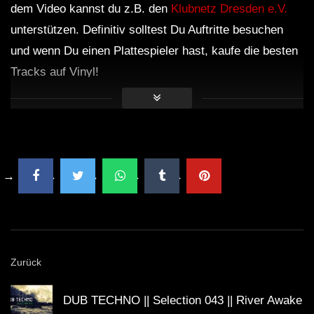
dem Video kannst du z.B. den
Klubnetz Dresden e.V.
SEMA1 – Dub Waves Mix 2023
unterstützen. Definitiv solltest Du Auftritte besuchen
und wenn Du einen Plattespieler hast, kaufe die besten
Tracks auf Vinyl!
Dub Techno Sessions Episode 062
DUB TECHNO || Selection 010 ||
Dub Techno Music Set In The Mix # 33
By Klaüs.
Zurück
Groove Dub Techno Mix #9 | A Quiet
DUB TECHNO || Selection 043 || River Awake
Spot in A Loud Room