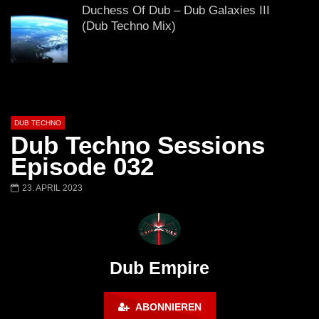
# 37 By Klaüs.
Thru It
Duchess Of Dub – Dub Galaxies III
(Dub Techno Mix)
Dub Techno Sessions Episode 076
DUB TECHNO
Dub Techno Sessions
DUB Techno || Selection 082 ||
Episode 032
Transparent Thoughts
23. APRIL 2023
Dub Techno Music Set In The Mix #14
By Klaüs.
Dub Empire
FINGERS IN THE NOISE – Deep and
ABONNIEREN
dub techno mix – Muzaikfm 038