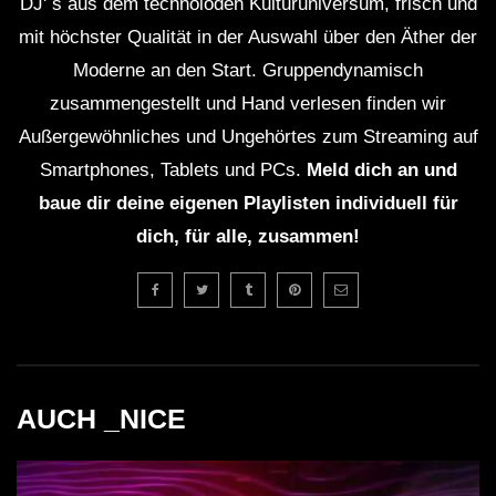
DJ' s aus dem technoioden Kulturuniversum, frisch und
Dub and Down tempo mix – BUMANI –
mit höchster Qualität in der Auswahl über den Äther der
Muzaikfm 035
Moderne an den Start. Gruppendynamisch
zusammengestellt und Hand verlesen finden wir
Dub Techno live jamming, rehearsal
Außergewöhnliches und Ungehörtes zum Streaming auf
14th October
Smartphones, Tablets und PCs.
Meld dich an und
baue dir deine eigenen Playlisten individuell für
dich, für alle, zusammen!
ION – Dub Techno TV Podcast Series
#8 [2021]
Dub Techno Sessions Episode 092
AUCH _NICE
DUB TECHNO || Selection 013 ||
Echoes from above