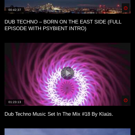
Spä
00:42:37
DUB TECHNO – BORN ON THE EAST SIDE (FULL
EPISODE WITH PSYBIENT INTRO)
Spä
01:23:13
Dub Techno Music Set In The Mix #18 By Klaüs.