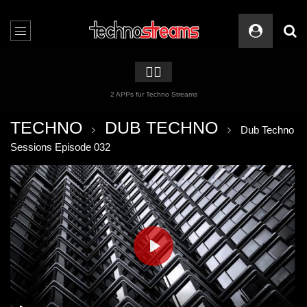
🏳️‍🌈
2 APPs für Techno Streams
TECHNO
DUB TECHNO
Dub Techno
Sessions Episode 032
PLAY