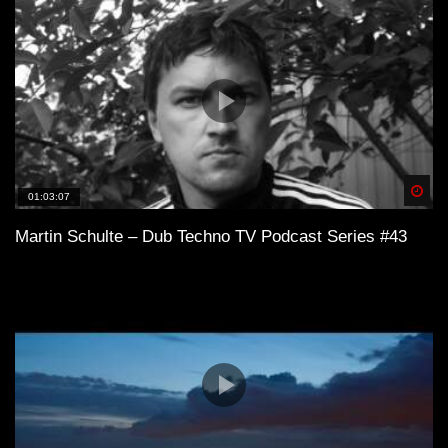
Spä
01:03:07
Martin Schulte – Dub Techno TV Podcast Series #43