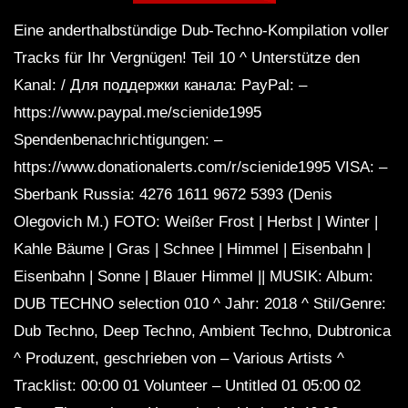
Eine anderthalbstündige Dub-Techno-Kompilation voller
Tracks für Ihr Vergnügen! Teil 10 ^ Unterstütze den
Dub Techno Sessions Episode 055
Kanal: / Для поддержки канала: PayPal: –
https://www.paypal.me/scienide1995
Spendenbenachrichtigungen: –
DUB TECHNO || Selection 084 ||
https://www.donationalerts.com/r/scienide1995 VISA: –
Minimal Boundaries
Sberbank Russia: 4276 1611 9672 5393 (Denis
Olegovich M.) FOTO: Weißer Frost | Herbst | Winter |
Dub Techno Music Set In The Mix By
Kahle Bäume | Gras | Schnee | Himmel | Eisenbahn |
Klaus
Eisenbahn | Sonne | Blauer Himmel || MUSIK: Album:
DUB TECHNO selection 010 ^ Jahr: 2018 ^ Stil/Genre:
Dub Techno, Deep Techno, Ambient Techno, Dubtronica
NARCOTIC 303 – Dub techno mix –
Muzaikfm 040
^ Produzent, geschrieben von – Various Artists ^
Tracklist: 00:00 01 Volunteer – Untitled 01 05:00 02