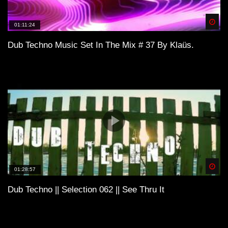
Spä
01:11:24
Elias. (DE) – Dub Techno TV Podcast
Dub Techno Music Set In The Mix # 37 By Klaüs.
Series #10 [2021]
Dub Techno Sessions Episode 049
Dub Techno || Selection 066 || Back and
Forth
Spä
01:28:57
Dub Techno || Selection 062 || See Thru It
Dub Techno Music Set In The Mix # 31
By Klaüs.