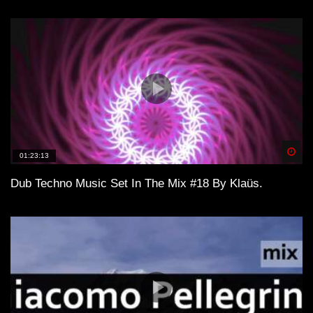
Spä
01:23:13
Dub Techno Music Set In The Mix #18 By Klaüs.