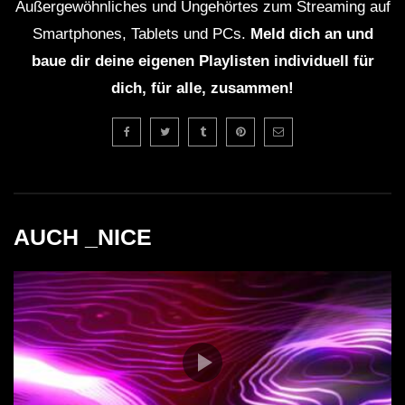
Außergewöhnliches und Ungehörtes zum Streaming auf
Deep DUB TECHNO || Selection 003 ||
Smartphones, Tablets und PCs.
Meld dich an und
baue dir deine eigenen Playlisten individuell für
dich, für alle, zusammen!
Dub Techno Music Set # 44 By Klaüs.
KIRILL MATVEEV – Deep and Dub
techno mix – Muzaikfm 043
AUCH _NICE
Dub Techno Session #27
‘Lost Time’ dub techno live jam