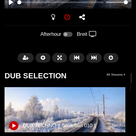
PLAY
Afterhour
Breit
DUB SELECTION
46 Streams
Später
01:11:24
01:28:57
DUB TECHNO || Selection 010 ||
Dub Techno Music Set In The Mix
Dub Techno || Selecti