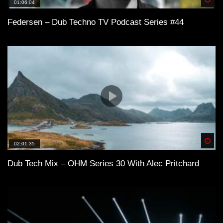
Awake
01:06:04
Federsen – Dub Techno TV Podcast Series #44
Dub Techno Music Set In The Mix # 32
By Klaüs.
Dub techno mix – KRIS DUBINSKY –
Muzaikfm 019
Industrial Dub Techno Liveset –
Spä
02:01:35
November 2022
Dub Tech Mix – OHM Series 30 With Alec Pritchard