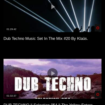
Spä
01:29:42
Dub Techno Music Set In The Mix #20 By Klaüs.
Spä
01:32:37