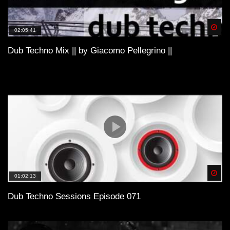
Spä
02:05:41
Dub Techno Mix || by Giacomo Pellegrino ||
Spä
01:02:13
Dub Techno Sessions Episode 071