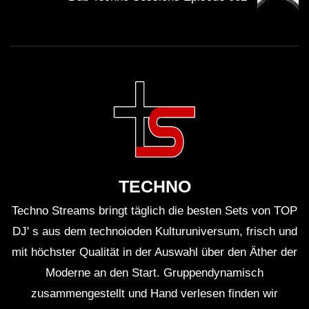
DOWN TEMPO & DUB – Faidel –
Muzaikfm 029
DUB TECHNO || Selection 099 || Train
of Thought
TECHNO
M-Eject – Dub Techno TV Podcast
Series #9 [2021]
Techno Streams bringt täglich die besten Sets von TOP
DJ' s aus dem technoioden Kulturuniversum, frisch und
mit höchster Qualität in der Auswahl über den Äther der
Dub Techno Sessions Episode 064
Moderne an den Start. Gruppendynamisch
zusammengestellt und Hand verlesen finden wir