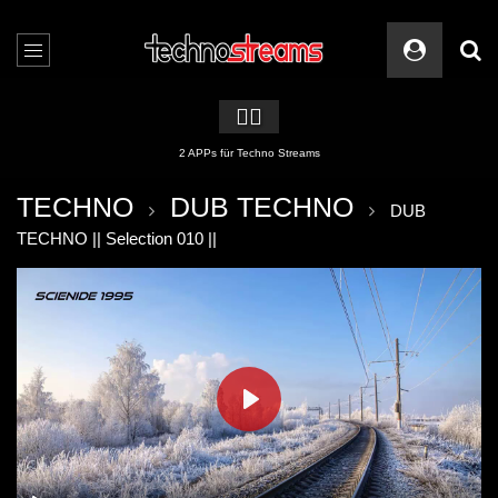
🏳️‍🌈
2 APPs für Techno Streams
TECHNO
DUB TECHNO
DUB
TECHNO || Selection 010 ||
PLAY