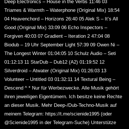
Deep Electronics – House in the Verbs 11:46 03
SEMA1 – Dub Waves Mix 2023
Triames & Warmth – Waterphone (Original Mix) 18:54
04 Heavenchord – Horizons 26:40 05 Alek S – It’s All
Good (Original Mix) 33:09 06 Echo Inspectors –
Dub Techno Sessions Episode 062
Forgiven 40:03 07 Gradient – ​​Iteration 2 47:04 08
Biodub – 19 Uhr September Light 57:39 09 Owen Ni –
The Longest Winter 01:04:05 10 Schulz Audio – Seti
01:12:13 11 StarDub – Dub12 (A2) 01:19:52 12
Dub Techno Music Set In The Mix # 33
By Klaüs.
Silverdroid – Atwater (Original Mix) 01:26:03 13
Volunteer – Untitled 03 01:32:11 14 Textural Being –
Descend ^ * Nur für Werbezwecke. Alle Musik gehört
Groove Dub Techno Mix #9 | A Quiet
ihren jeweiligen Eigentümern. Ich besitze keine Rechte
Spot in A Loud Room
an dieser Musik. Mehr Deep-/Dub-Techno-Musik auf
meinem Telegram: https://t.me/scienide1995 (oder
Andy Green – Dub Techno TV Podcast
@Scienide1995 in der Telegram-Suche) Unterstütze
Series #7