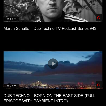
Spä
01:03:07
Martin Schulte – Dub Techno TV Podcast Series #43
Spä
00:42:37
DUB TECHNO – BORN ON THE EAST SIDE (FULL
EPISODE WITH PSYBIENT INTRO)