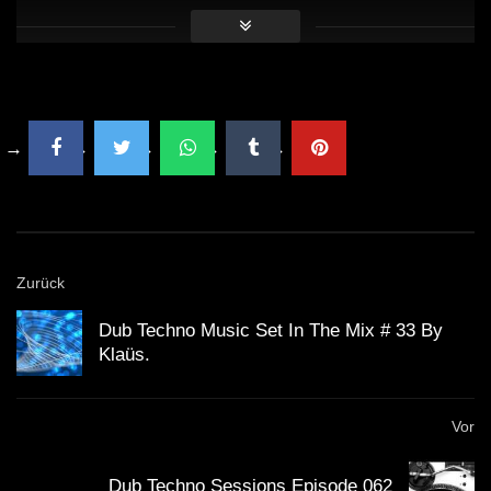
Dub Techno live jamming, rehearsal
14th October
ION – Dub Techno TV Podcast Series
#8 [2021]
Dub Techno Sessions Episode 092
Zurück
Dub Techno Music Set In The Mix # 33 By
DUB TECHNO || Selection 013 ||
Klaüs.
Echoes from above
Vor
Dub Techno Music Set In The Mix #22
Dub Techno Sessions Episode 062
By Klaüs.