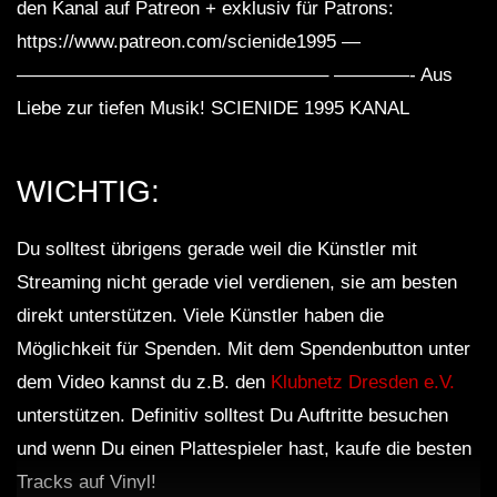
den Kanal auf Patreon + exklusiv für Patrons:
https://www.patreon.com/scienide1995 —
————————————————– ————- Aus
Dub Techno Sessions Episode 084
Liebe zur tiefen Musik! SCIENIDE 1995 KANAL
WICHTIG:
Dub Techno || Selection 076 ||
Retrofitted Future
Du solltest übrigens gerade weil die Künstler mit
Streaming nicht gerade viel verdienen, sie am besten
Dub Techno Music Set In The Mix # 34
direkt unterstützen. Viele Künstler haben die
By Klaüs.
Möglichkeit für Spenden. Mit dem Spendenbutton unter
dem Video kannst du z.B. den
Klubnetz Dresden e.V.
Dub and Down tempo mix – BUMANI –
unterstützen. Definitiv solltest Du Auftritte besuchen
Muzaikfm 035
und wenn Du einen Plattespieler hast, kaufe die besten
Tracks auf Vinyl!