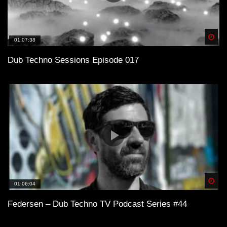
Spä
01:07:38
Dub Techno Sessions Episode 017
Spä
01:06:04
Federsen – Dub Techno TV Podcast Series #44