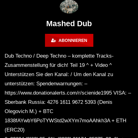
# 37 By Klaüs.
Thru It
Mashed Dub
ABONNIEREN
Dub Techno / Deep Techno – komplette Tracks-
Zusammenstellung für dich! Teil 19 ^ + Video ^
Unterstützen Sie den Kanal: / Um den Kanal zu
unterstützen: Spendenwarnungen: –
https://www.donationalerts.com/r/scienide1995 VISA: –
Sberbank Russia: 4276 1611 9672 5393 (Denis
Olegovich M.) + BTC
1838fAYwbY6PoTYWStd2wXYm7moAAhkh3A + ETH
(ERC20)