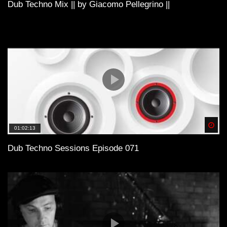
Dub Techno Mix || by Giacomo Pellegrino ||
Spä
01:02:13
Dub Techno Sessions Episode 071