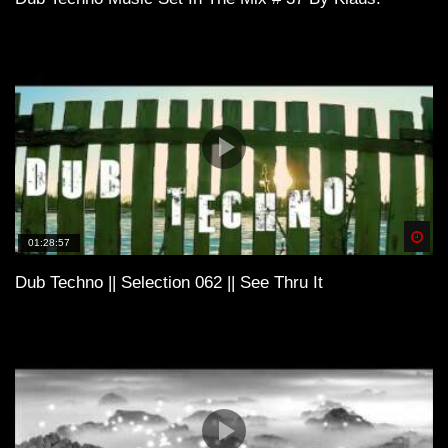
Spä
01:28:57
Dub Techno || Selection 062 || See Thru It