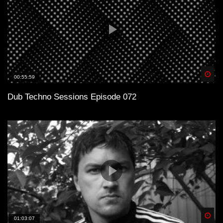
Spä
00:55:59
Dub Techno Sessions Episode 072
Spä
01:03:07