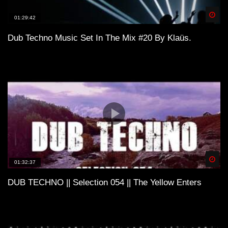
Spä
01:29:42
Dub Techno Music Set In The Mix #20 By Klaüs.
Spä
01:32:37
DUB TECHNO || Selection 054 || The Yellow Enters