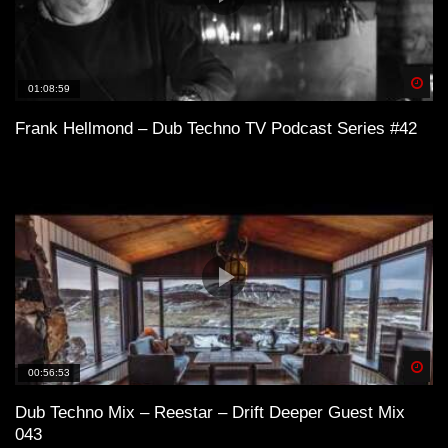
Spä
01:08:59
Frank Hellmond – Dub Techno TV Podcast Series #42
Spä
00:56:53
Dub Techno Mix – Reestar – Drift Deeper Guest Mix
043