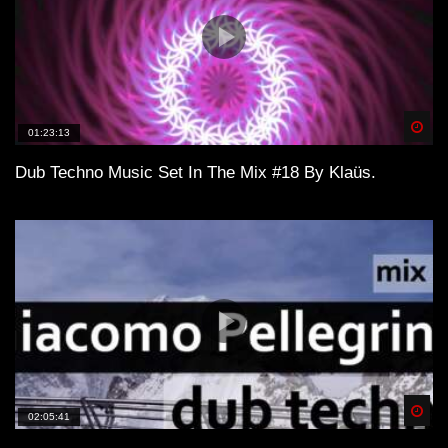
Spä
01:23:13
Dub Techno Music Set In The Mix #18 By Klaüs.
Spä
02:05:41