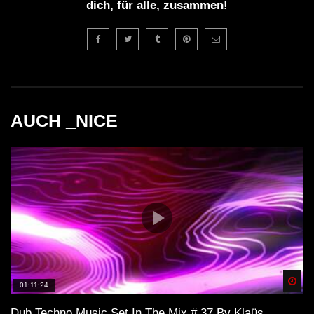
dich, für alle, zusammen!
AUCH _NICE
Spä
01:11:24
Dub Techno Music Set In The Mix # 37 By Klaüs.