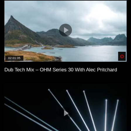
Spä
02:01:35
Dub Tech Mix – OHM Series 30 With Alec Pritchard