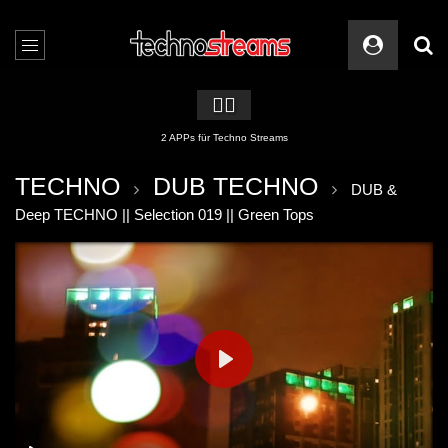
🏳️‍🌈
2 APPs für Techno Streams
TECHNO
DUB TECHNO
DUB &
Deep TECHNO || Selection 019 || Green Tops
PLAY