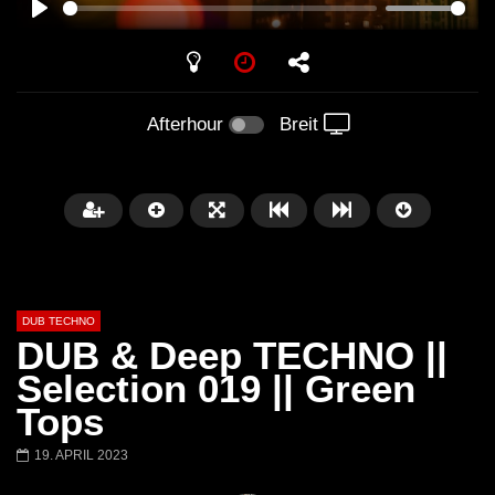
PLAY
Afterhour
Breit
DUB TECHNO
DUB & Deep TECHNO ||
Selection 019 || Green
Tops
Später
01:11:24
01:28:57
19. APRIL 2023
Dub Techno Music Set In The Mix
Dub Techno || Selecti