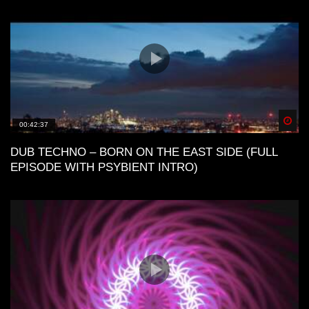
Spä
00:42:37
DUB TECHNO – BORN ON THE EAST SIDE (FULL
EPISODE WITH PSYBIENT INTRO)