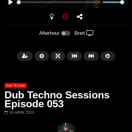
PLAY
Afterhour
Breit
DUB TECHNO
Dub Techno Sessions
Episode 053
19. APRIL 2023
Später
01:11:24
01:28:57
Dub Techno Music Set In The Mix
Dub Techno || Selecti