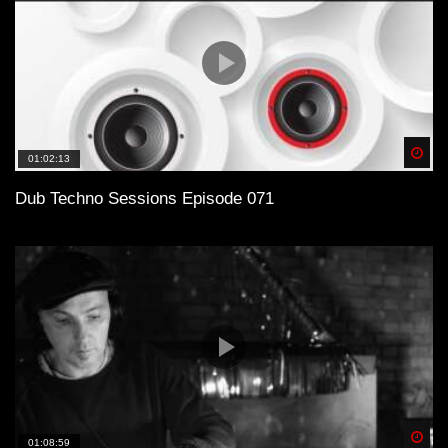
Spä
01:02:13
Dub Techno Sessions Episode 071
Spä
01:08:59