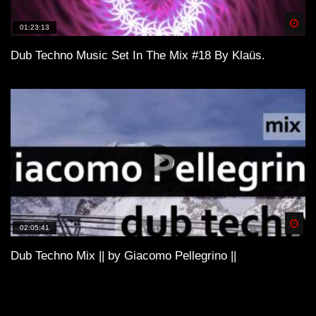
Spä
01:23:13
Dub Techno Music Set In The Mix #18 By Klaüs.
Spä
02:05:41
Dub Techno Mix || by Giacomo Pellegrino ||