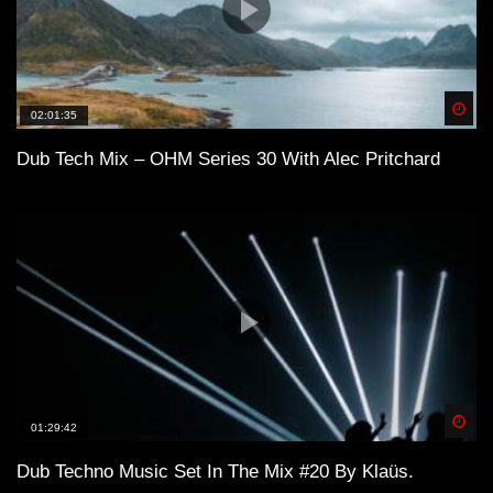
Spä
02:01:35
Dub Tech Mix – OHM Series 30 With Alec Pritchard
Spä
01:29:42
Dub Techno Music Set In The Mix #20 By Klaüs.