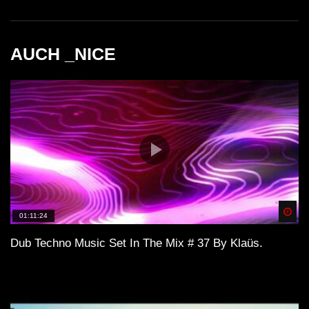
AUCH _NICE
Spä
01:11:24
Dub Techno Music Set In The Mix # 37 By Klaüs.