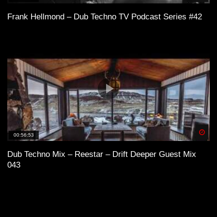
Frank Hellmond – Dub Techno TV Podcast Series #42
Spä
00:56:53
Dub Techno Mix – Reestar – Drift Deeper Guest Mix
043