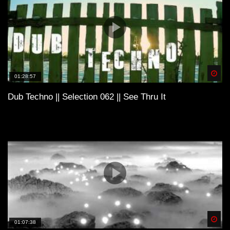
Spä
01:28:57
Dub Techno || Selection 062 || See Thru It
Spä
01:07:38