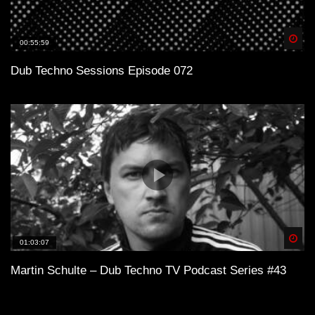
Spä
00:55:59
Dub Techno Sessions Episode 072
Spä
01:03:07
Martin Schulte – Dub Techno TV Podcast Series #43