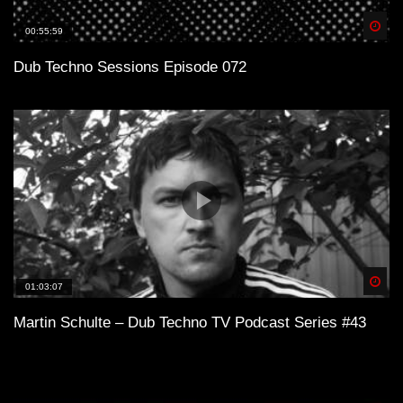
Spä
00:55:59
Dub Techno Sessions Episode 072
Spä
01:03:07
Martin Schulte – Dub Techno TV Podcast Series #43