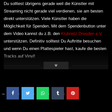
Du solltest übrigens gerade weil die Künstler mit
Streaming nicht gerade viel verdienen, sie am besten
Andy Green – Dub Techno TV Podcast
direkt unterstützen. Viele Künstler haben die
Series #7
Möglichkeit für Spenden. Mit dem Spendenbutton unter
dem Video kannst du z.B. den
Klubnetz Dresden e.V.
unterstützen. Definitiv solltest Du Auftritte besuchen
Dub Techno Sessions Episode 084
und wenn Du einen Plattespieler hast, kaufe die besten
Tracks auf Vinyl!
Dub Techno || Selection 076 ||
Retrofitted Future
Dub Techno Music Set In The Mix # 34
By Klaüs.