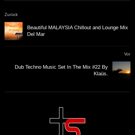
Dub and Down tempo mix – BUMANI –
Muzaikfm 035
Zurück
Beautiful MALAYSIA Chillout and Lounge Mix
Del Mar
Dub Techno live jamming, rehearsal
14th October
Vor
ION – Dub Techno TV Podcast Series
Dub Techno Music Set In The Mix #22 By
#8 [2021]
Klaüs.
Dub Techno Sessions Episode 092
DUB TECHNO || Selection 013 ||
Echoes from above