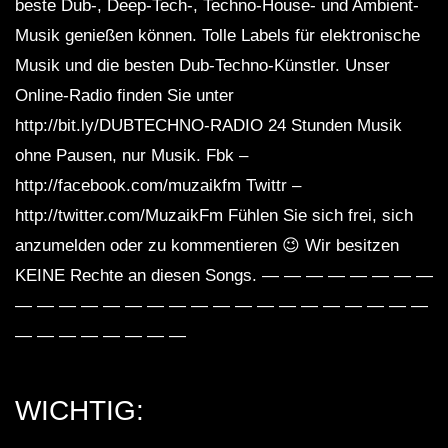
beste Dub-, Deep-Tech-, Techno-House- und Ambient-
SEMA1 – Dub Waves Mix 2023
Musik genießen können. Tolle Labels für elektronische
Musik und die besten Dub-Techno-Künstler. Unser
Online-Radio finden Sie unter
Dub Techno Sessions Episode 062
http://bit.ly/DUBTECHNO-RADIO 24 Stunden Musik
ohne Pausen, nur Musik. Fbk –
http://facebook.com/muzaikfm Twittr –
http://twitter.com/MuzaikFm Fühlen Sie sich frei, sich
DUB TECHNO || Selection 010 ||
anzumelden oder zu kommentieren 😉 Wir besitzen
KEINE Rechte an diesen Songs. — — — — — — — —
— — — — — — — — — — — — — — — — — — —
Dub Techno Music Set In The Mix # 33
— — — — — — — —
By Klaüs.
WICHTIG:
Groove Dub Techno Mix #9 | A Quiet
Spot in A Loud Room