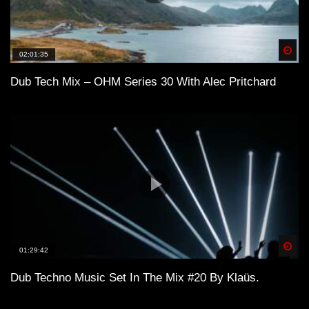
Awake
Spä
Dub Techno Music Set In The Mix # 32
02:01:35
By Klaüs.
Dub Tech Mix – OHM Series 30 With Alec Pritchard
Dub techno mix – KRIS DUBINSKY –
Muzaikfm 019
Industrial Dub Techno Liveset –
November 2022
Spä
01:29:42
Dub Techno Music Set In The Mix #20 By Klaüs.