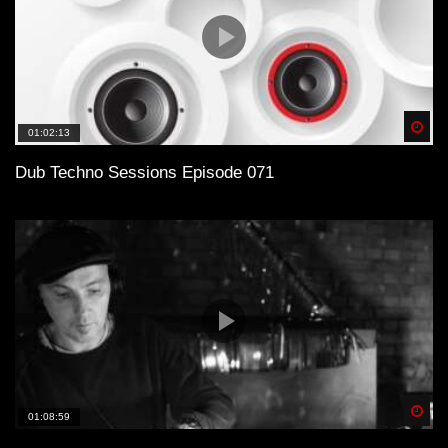
Spä
01:02:13
Dub Techno Sessions Episode 071
Spä
01:08:59