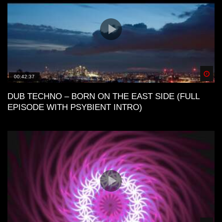
Spä
00:42:37
DUB TECHNO – BORN ON THE EAST SIDE (FULL
EPISODE WITH PSYBIENT INTRO)