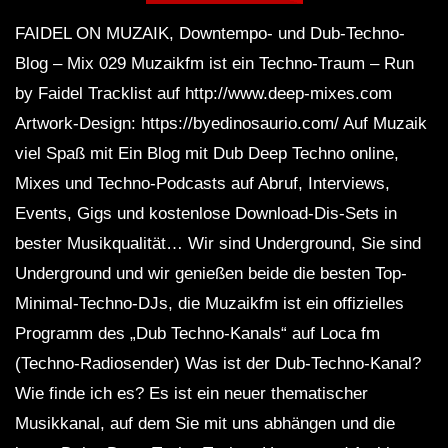
FAIDEL ON MUZAIK, Downtempo- und Dub-Techno-
Blog – Mix 029 Muzaikfm ist ein Techno-Traum – Run
Dub Techno Sessions Episode 055
by Faidel Tracklist auf http://www.deep-mixes.com
Artwork-Design: https://byedinosaurio.com/ Auf Muzaik
viel Spaß mit Ein Blog mit Dub Deep Techno online,
DUB TECHNO || Selection 084 ||
Mixes und Techno-Podcasts auf Abruf, Interviews,
Minimal Boundaries
Events, Gigs und kostenlose Download-Dis-Sets in
bester Musikqualität… Wir sind Underground, Sie sind
Dub Techno Music Set In The Mix By
Underground und wir genießen beide die besten Top-
Klaus
Minimal-Techno-DJs, die Muzaikfm ist ein offizielles
Programm des „Dub Techno-Kanals“ auf Loca fm
(Techno-Radiosender) Was ist der Dub-Techno-Kanal?
NARCOTIC 303 – Dub techno mix –
Muzaikfm 040
Wie finde ich es? Es ist ein neuer thematischer
Musikkanal, auf dem Sie mit uns abhängen und die