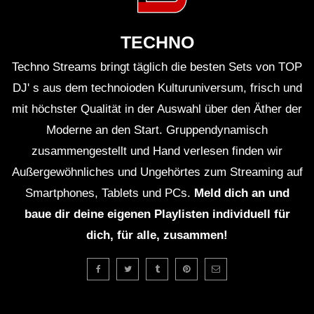
TECHNO
Dub Techno Music Set In The Mix #22
Techno Streams bringt täglich die besten Sets von TOP
By Klaüs.
DJ' s aus dem technoioden Kulturuniversum, frisch und
mit höchster Qualität in der Auswahl über den Äther der
DUB TECHNO || Selection 099 || Train
Moderne an den Start. Gruppendynamisch
of Thought
zusammengestellt und Hand verlesen finden wir
Außergewöhnliches und Ungehörtes zum Streaming auf
M-Eject – Dub Techno TV Podcast
Smartphones, Tablets und PCs.
Meld dich an und
Series #9 [2021]
baue dir deine eigenen Playlisten individuell für
dich, für alle, zusammen!
Dub Techno Sessions Episode 064