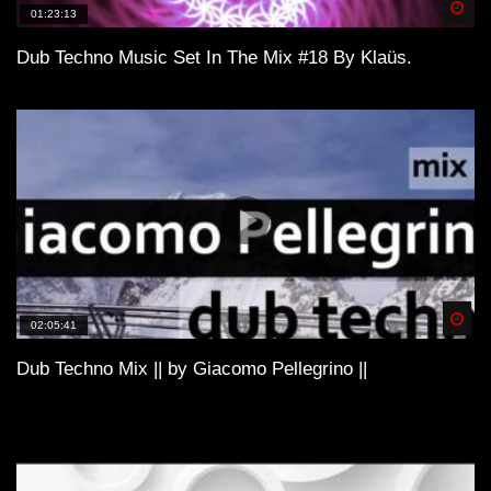
Spä
01:23:13
Dub Techno Music Set In The Mix #18 By Klaüs.
Spä
02:05:41
Dub Techno Mix || by Giacomo Pellegrino ||