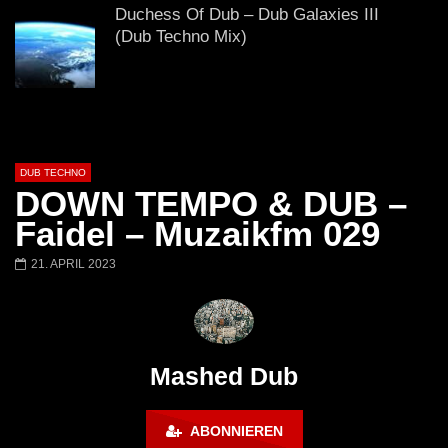
# 37 By Klaüs.
Thru It
Duchess Of Dub – Dub Galaxies III
(Dub Techno Mix)
Dub Techno Sessions Episode 076
DUB TECHNO
DOWN TEMPO & DUB –
DUB Techno || Selection 082 ||
Faidel – Muzaikfm 029
Transparent Thoughts
21. APRIL 2023
Dub Techno Music Set In The Mix #14
By Klaüs.
Mashed Dub
FINGERS IN THE NOISE – Deep and
ABONNIEREN
dub techno mix – Muzaikfm 038