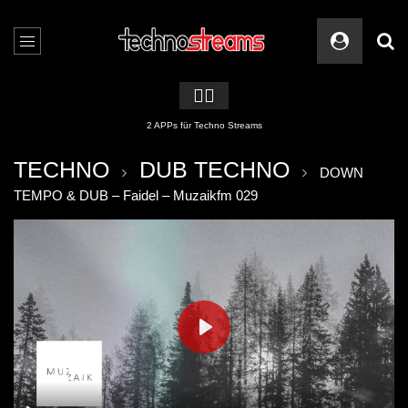
🏳️‍🌈
2 APPs für Techno Streams
TECHNO
DUB TECHNO
DOWN
TEMPO & DUB – Faidel – Muzaikfm 029
PLAY