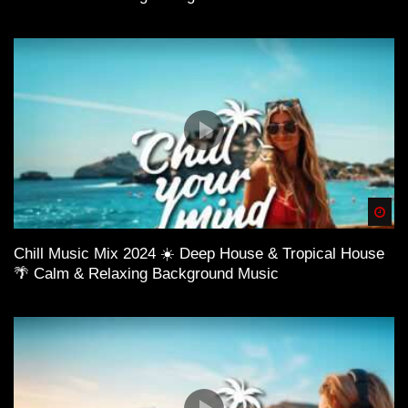
Spä
Chill Music Mix 2024 ☀️ Deep House & Tropical House
🌴 Calm & Relaxing Background Music