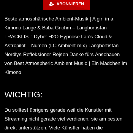
Lounge Chill out | New Age
ABONNIEREN
Beste atmosphärische Ambient-Musik | A girl in a
Attraction | Chill Mix
Kimono Lauge & Baba Gnohm – Langbortistan
TRACKLIST: Dybet H2O Hypnose Lab’s Cloud &
Astropilot – Numen (LC Ambient mix) Langbortistan
DOWN TEMPO & DUB – Faidel –
Nordlys Refleksioner Rejsen Danke fürs Anschauen
Muzaikfm 029
von Best Atmospheric Ambient Music | Ein Mädchen im
Kimono
Ambient, Psybient Mix by Lauge &
Baba Gnohm
WICHTIG:
3 HOURS of Chill out music Mix |
Du solltest übrigens gerade weil die Künstler mit
Peaceful Instrumental music | Slow
Streaming nicht gerade viel verdienen, sie am besten
Music
direkt unterstützen. Viele Künstler haben die