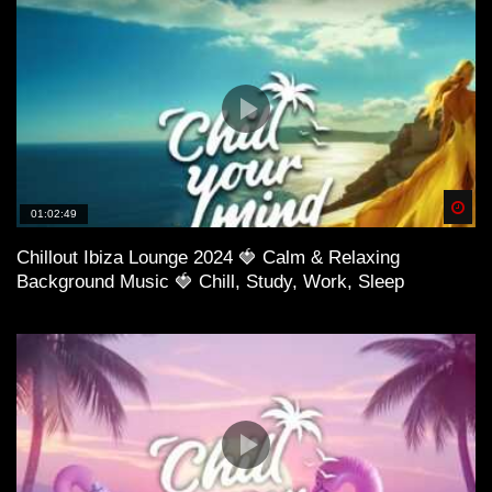
Spä
01:02:49
Chillout Ibiza Lounge 2024 🍓 Calm & Relaxing
Background Music 🍓 Chill, Study, Work, Sleep