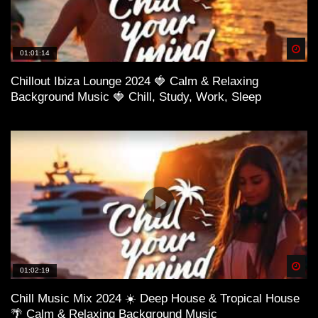
Spä
01:01:14
Chillout Ibiza Lounge 2024 🍓 Calm & Relaxing
Background Music 🍓 Chill, Study, Work, Sleep
Spä
01:02:19
Chill Music Mix 2024 ☀️ Deep House & Tropical House
🌴 Calm & Relaxing Background Music