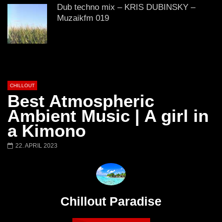
Calm & Relaxing Background
Dub techno mix – KRIS DUBINSKY –
Music 🍓 Chill, Study, Work,
Muzaikfm 019
Sleep
DUB TECHNO || Selection 043 || River
Awake
CHILLOUT
Best Atmospheric
Relaxing Ambient Chill music: Magic
Ambient Music | A girl in
Island – Soothing Relaxation, Deep
a Kimono
House, Instrumental music
22. APRIL 2023
Blossom | Beautiful Chill Mix
Chillout Paradise
3 HOURS Chillout Ambient Music |
Café Mediterráneo 2 | Long Playlist