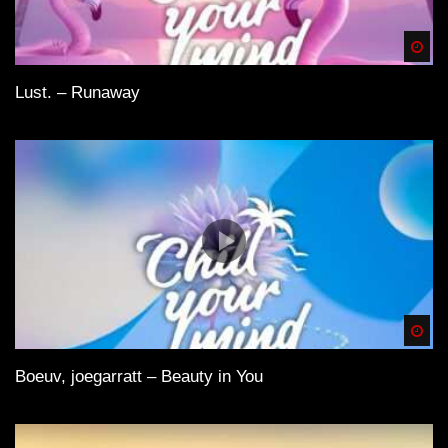
Spä
Lust. – Runaway
Spä
Boeuv, joegarratt – Beauty in You