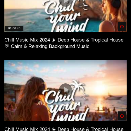
Spä
01:00:45
Chill Music Mix 2024 ☀️ Deep House & Tropical House
🌴 Calm & Relaxing Background Music
Spä
Chill Music Mix 2024 ☀️ Deep House & Tropical House