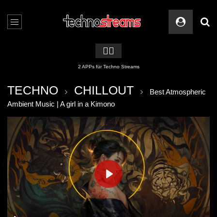
🏳️‍🌈
2 APPs für Techno Streams
TECHNO
CHILLOUT
Best Atmospheric
Ambient Music | A girl in a Kimono
PLAY