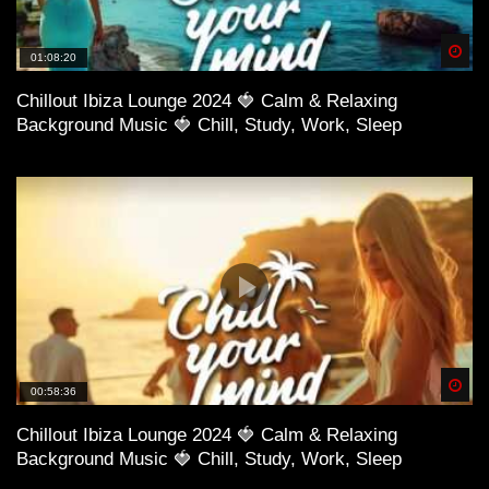
Spä
01:08:20
Chillout Ibiza Lounge 2024 🍓 Calm & Relaxing
Background Music 🍓 Chill, Study, Work, Sleep
Spä
00:58:36
Chillout Ibiza Lounge 2024 🍓 Calm & Relaxing
Background Music 🍓 Chill, Study, Work, Sleep