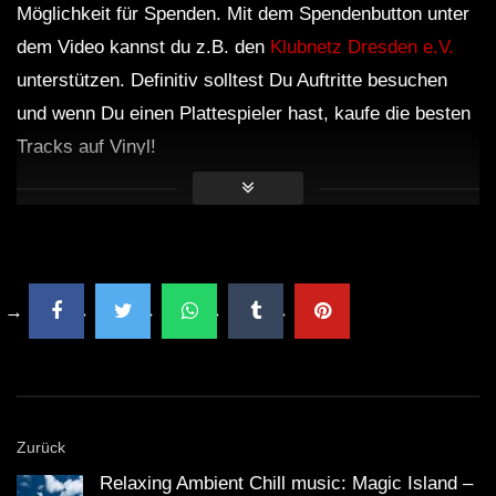
Möglichkeit für Spenden. Mit dem Spendenbutton unter
Unreal | Chill Mix
dem Video kannst du z.B. den
Klubnetz Dresden e.V.
unterstützen. Definitiv solltest Du Auftritte besuchen
und wenn Du einen Plattespieler hast, kaufe die besten
4 HOURS Wonderfull Chill out Music
Tracks auf Vinyl!
Long Playlist | Background Music for
Relax
Stay | Chillstep Mix
Zurück
Relaxing Ambient Chill music: Magic Island –