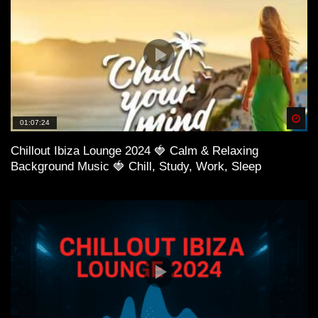
Spä
01:07:24
Chillout Ibiza Lounge 2024 🍓 Calm & Relaxing
Background Music 🍓 Chill, Study, Work, Sleep