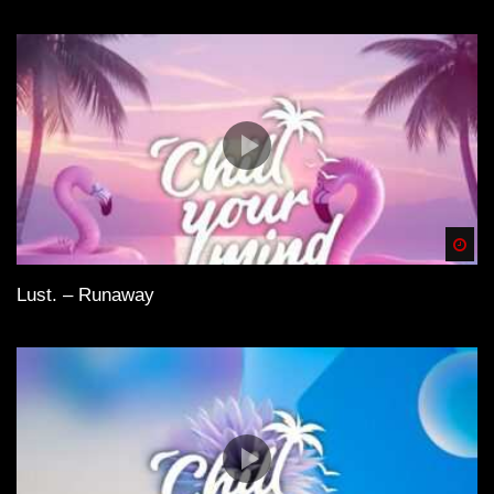
Spä
Lust. – Runaway