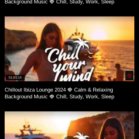
Background Music 🍓 Chill, Study, Work, Sleep
Spä
01:01:14
Chillout Ibiza Lounge 2024 🍓 Calm & Relaxing
Background Music 🍓 Chill, Study, Work, Sleep