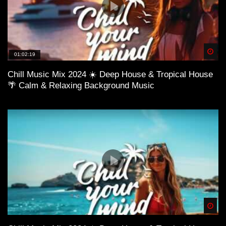
Spä
01:02:19
Chill Music Mix 2024 ☀️ Deep House & Tropical House
🌴 Calm & Relaxing Background Music
Spä