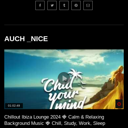
AUCH _NICE
Spä
01:02:49
Chillout Ibiza Lounge 2024 🍓 Calm & Relaxing
Background Music 🍓 Chill, Study, Work, Sleep