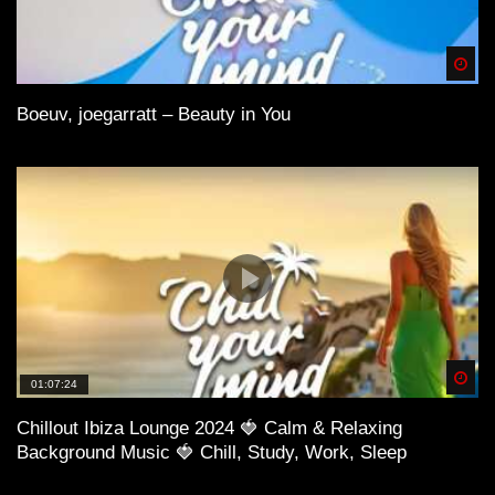
Spä
Boeuv, joegarratt – Beauty in You
Spä
01:07:24
Chillout Ibiza Lounge 2024 🍓 Calm & Relaxing
Background Music 🍓 Chill, Study, Work, Sleep