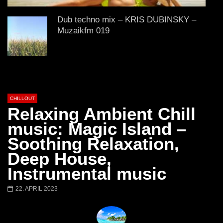
Chillout Ibiza Lounge 2024 🍓
Lust. – Runaway
Calm & Relaxing Background
Dub techno mix – KRIS DUBINSKY –
Music 🍓 Chill, Study, Work,
Muzaikfm 019
Sleep
DUB TECHNO || Selection 043 || River
Awake
CHILLOUT
Relaxing Ambient Chill
Best Atmospheric Ambient Music | A
music: Magic Island –
girl in a Kimono
Soothing Relaxation,
Deep House,
Instrumental music
Blossom | Beautiful Chill Mix
22. APRIL 2023
3 HOURS Chillout Ambient Music |