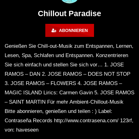
Café Mediterráneo 2 | Long Playlist
Lounge Chill out | New Age
Chillout Paradise
Attraction | Chill Mix
ABONNIEREN
Genießen Sie Chill-out-Musik zum Entspannen, Lernen,
Lesen, Spa, Schlafen und Entspannen. Konzentrieren
DOWN TEMPO & DUB – Faidel –
Sie sich einfach und stellen Sie sich vor… 1. JOSE
Muzaikfm 029
RAMOS – DAN 2. JOSE RAMOS – DOES NOT STOP
3. JOSE RAMOS – FLOWERS 4. JOSE RAMOS –
Ambient, Psybient Mix by Lauge &
MAGIC ISLAND Lirics: Carmen Gavin 5. JOSE RAMOS
Baba Gnohm
– SAINT MARTIN Für mehr Ambient-Chillout-Musik
Bitte abonnieren, genießen und teilen : ) Label:
Contraseña Records http://www.contrasena.com/ 123rf,
3 HOURS of Chill out music Mix |
Peaceful Instrumental music | Slow
von: haveseen
Music