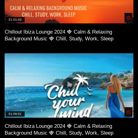
Spä
01:01:43
Chillout Ibiza Lounge 2024 🍓 Calm & Relaxing
Background Music 🍓 Chill, Study, Work, Sleep
Spä
01:08:01
Chillout Ibiza Lounge 2024 🍓 Calm & Relaxing
Background Music 🍓 Chill, Study, Work, Sleep