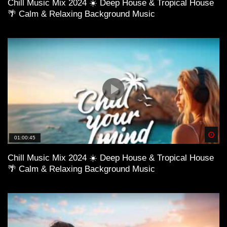
Chill Music Mix 2024 ☀️ Deep House & Tropical House
🌴 Calm & Relaxing Background Music
Spä
01:00:45
Chill Music Mix 2024 ☀️ Deep House & Tropical House
🌴 Calm & Relaxing Background Music