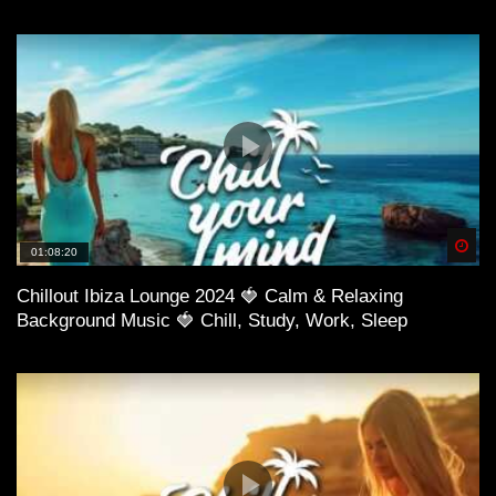
Spä
01:08:20
Chillout Ibiza Lounge 2024 🍓 Calm & Relaxing
Background Music 🍓 Chill, Study, Work, Sleep