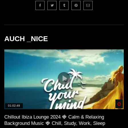
AUCH _NICE
Spä
01:02:49
Chillout Ibiza Lounge 2024 🍓 Calm & Relaxing
Background Music 🍓 Chill, Study, Work, Sleep