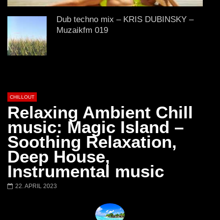
Chillout Ibiza Lounge 2024 🍓
Lust. – Runaway
Calm & Relaxing Background
Dub techno mix – KRIS DUBINSKY –
Music 🍓 Chill, Study, Work,
Muzaikfm 019
Sleep
DUB TECHNO || Selection 043 || River
Awake
CHILLOUT
Relaxing Ambient Chill
Best Atmospheric Ambient Music | A
music: Magic Island –
girl in a Kimono
Soothing Relaxation,
Deep House,
Instrumental music
Blossom | Beautiful Chill Mix
22. APRIL 2023
3 HOURS Chillout Ambient Music |