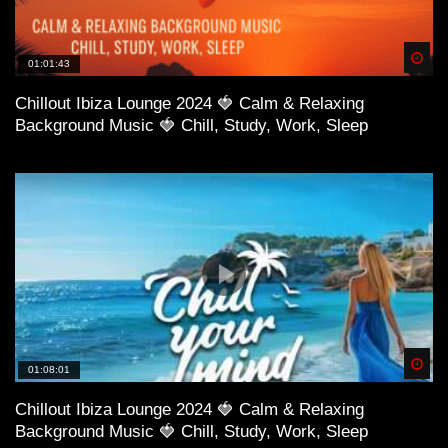
Spä
01:01:43
Chillout Ibiza Lounge 2024 🍓 Calm & Relaxing
Background Music 🍓 Chill, Study, Work, Sleep
Spä
01:08:01
Chillout Ibiza Lounge 2024 🍓 Calm & Relaxing
Background Music 🍓 Chill, Study, Work, Sleep