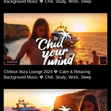
Background Music 🍓 Chill, Study, Work, Sleep
Spä
01:01:14
Chillout Ibiza Lounge 2024 🍓 Calm & Relaxing
Background Music 🍓 Chill, Study, Work, Sleep