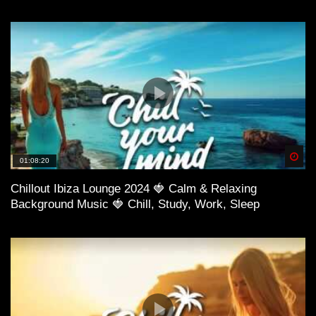
Spä
01:08:20
Chillout Ibiza Lounge 2024 🍓 Calm & Relaxing
Background Music 🍓 Chill, Study, Work, Sleep