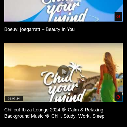
Spä
Boeuv, joegarratt – Beauty in You
Spä
01:07:24
Chillout Ibiza Lounge 2024 🍓 Calm & Relaxing
Background Music 🍓 Chill, Study, Work, Sleep