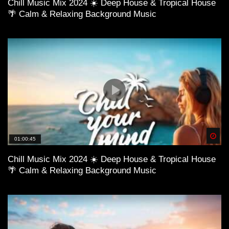
Chill Music Mix 2024 ☀️ Deep House & Tropical House
🌴 Calm & Relaxing Background Music
Spä
01:00:45
Chill Music Mix 2024 ☀️ Deep House & Tropical House
🌴 Calm & Relaxing Background Music