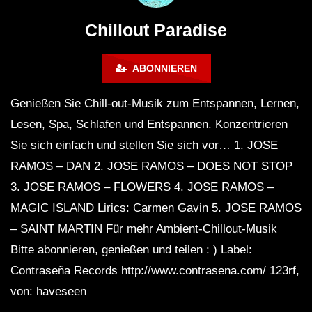
Café Mediterráneo 2 | Long Playlist
Lounge Chill out | New Age
Chillout Paradise
Attraction | Chill Mix
ABONNIEREN
Genießen Sie Chill-out-Musik zum Entspannen, Lernen,
Lesen, Spa, Schlafen und Entspannen. Konzentrieren
DOWN TEMPO & DUB – Faidel –
Sie sich einfach und stellen Sie sich vor… 1. JOSE
Muzaikfm 029
RAMOS – DAN 2. JOSE RAMOS – DOES NOT STOP
3. JOSE RAMOS – FLOWERS 4. JOSE RAMOS –
Ambient, Psybient Mix by Lauge &
MAGIC ISLAND Lirics: Carmen Gavin 5. JOSE RAMOS
Baba Gnohm
– SAINT MARTIN Für mehr Ambient-Chillout-Musik
Bitte abonnieren, genießen und teilen : ) Label:
Contraseña Records http://www.contrasena.com/ 123rf,
3 HOURS of Chill out music Mix |
Peaceful Instrumental music | Slow
von: haveseen
Music