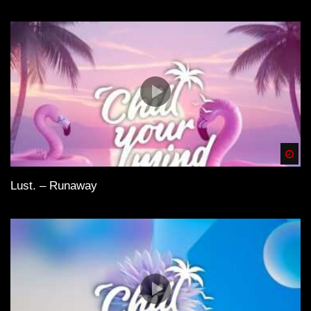
Spä
Lust. – Runaway