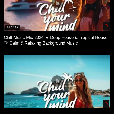
Spä
01:02:19
Chill Music Mix 2024 ☀️ Deep House & Tropical House
🌴 Calm & Relaxing Background Music
Spä