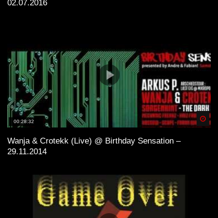
02.07.2016
Spä
00:28:32
Wanja & Crotekk (Live) @ Birthday Sensation –
29.11.2014