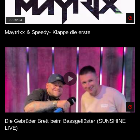
Spä
00:20:13
Maytrixx & Speedy- Klappe die erste
Spä
Die Gebrüder Brett beim Bassgeflüster (SUNSHINE
LIVE)