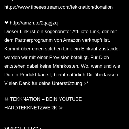
https://www.tipeeestream.com/tekknation/donation
HEtZEr & Pepsin – Pitch War_ |
HARDTEKK | [HD]
❤ http://amzn.to/2qagjzq
Dieser Link ist ein sogenannter Affiliate-Link, der mit
dem Partnerprogramm von Amazon verknüpft ist.
HARDTEKK | HaimKind &
Kommt über einen solchen Link ein Einkauf zustande,
Corespondent – Somebody Like Us
[HD]
werden wir mit einer Provision beteiligt. Für Dich
entstehen dabei keine Mehrkosten. Wo, wann und wie
Hardtekk – Tribe – Mental – Tribecore
Du ein Produkt kaufst, bleibt natürlich Dir überlassen.
Live set 2021
Vielen Dank für deine Unterstützung ;-*
☠ TEKKNATION – DEIN YOUTUBE
GEFÜHLSTEKK SET • TEIL 7 • [S.M.] •
2021 •
HARDTEKKNETZWERK ☠
MOSHTEKK/ROLEXZ/CALYPSO/UVA.
GEFÜHLSTEKK SET • TEIL 6 • [S.M.] •