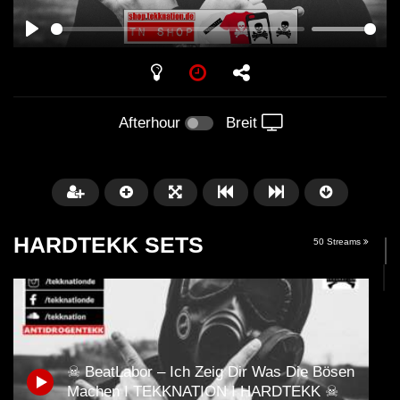
PLAY
Afterhour
Breit
HARDTEKK SETS
50 Streams
Später
☠ BeatLabor – Ich Zeig Dir Was Die Bösen
00:52:44
Machen I TEKKNATION I HARDTEKK ☠