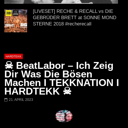
H4U | Minupren vs Craig Mortalis
GeFühLs TeKk DoWn
@ altes Militärgelände
◇Maytrixx◇Moshtek
[LIVESET] RECHE & RECALL vs DIE
Halberstadt 06.07.13 [HQ]
d◇Tieftekker◇Rave
GEBRÜDER BRETT at SONNE MOND
!◇ [HARDTEKK]
STERNE 2018 #recherecall
Crotekk vs. Panic @ Alter Speicher
Baruth 23.03.2019 (Hardtekk)
HARDTEKK
☠ BeatLabor – Ich Zeig
VIDEOSET (4K) Crotekk live @ Fusion
Dir Was Die Bösen
Club Münster 02.03.2019
Machen I TEKKNATION I
HARDTEKK ☠
Gefühlstekekk | Set | Moshtekk |
21. APRIL 2023
Haimkind | KlatschKind | Tieftekker |
Twostylezz | Maytrixx
Crotekk *live* @ Pressewerk [2014]