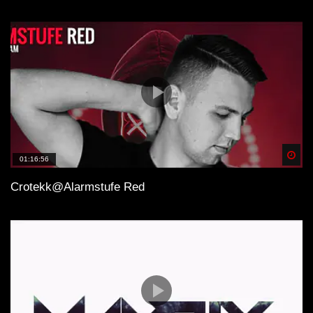
Spä
01:16:56
Crotekk@Alarmstufe Red