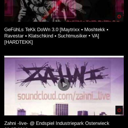
Spä
GeFühLs TeKk DoWn 3.0 [Maytrixx ▪ Moshtekk ▪
Ravestar ▪ Klatschkind ▪ Suchtmusiker • VA]
[HARDTEKK]
Spä
Zahni -live- @ Endspiel Industriepark Osterwieck