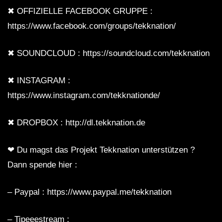
STERNE 2018 SET
✖ OFFIZIELLE FACEBOOK GRUPPE :
https://www.facebook.com/groups/tekknation/
LOVE TRIBETEKK • ♥💀♥ • [S.M.] •
✖ SOUNDCLOUD : https://soundcloud.com/tekknation
2021 • [MINI SESSION]
✖ INSTAGRAM :
https://www.instagram.com/tekknationde/
Frmmsr @ Ziehwerk Delitzsch [SetCut]
[11.01.2020] | HARDTEKK | [HD]
✖ DROPBOX : http://dl.tekknation.de
Kazilla – 2021 (SET-CUT) |
❤ Du magst das Projekt Tekknation unterstützen ?
HARDTEKK | [HD]
Dann spende hier :
– Paypal : https://www.paypal.me/tekknation
ACIDCORE TREIBT MICH AN • [S.M] •
SET • 2021 [ACIDCORE/TRIBETEKK]
– Tipeeestream :