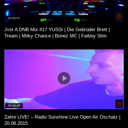
GEFÜHLSTEKK SET PART 4 |
Spä
01:00:57
MOSHTEKK | HETZER | RETEID |
Jvst A DNB Mix #17 YUSSI | Die Gebrüder Brett |
SPARKY | JACK HENRY | VIRUZZ |
Tream | Milky Chance | Bonez MC | Fatboy Slim
2021 [HRDTKK]
Spä
00:49:49
Zahni LIVE! – Radio Sunshine Live Open Air Oschatz |
20.06.2015