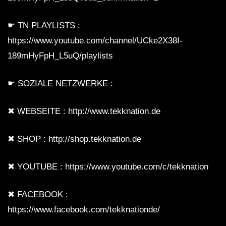
VolksTekk Tiefgang Die Gebrüder Brett
☛ TN PLAYLISTS :
30.03.2019 VIDEOSET
https://www.youtube.com/channel/UCke2X38I-
189mHyFpH_L5uQ/playlists
Wanja & Crotekk (VIDEOSET) @
☛ SOZIALE NETZWERKE :
Fusion Club Münster 21.09.2019
✖ WEBSEITE : http://www.tekknation.de
Minupren – Eine tekkige
Weihnachtsgeschichte (Hardtekk to
✖ SHOP : http://shop.tekknation.de
Frenchcore Mix) – Videoset by Steen
Motion
✖ YOUTUBE : https://www.youtube.com/c/tekknation
[Hardtekk] ZAHNI LIVE SET –
NATURE ONE 2017
✖ FACEBOOK :
https://www.facebook.com/tekknationde/
[HARDTEKK] ZAHNI – SONNE MOND