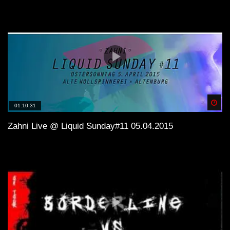
Spä
01:10:31
Zahni Live @ Liquid Sunday#11 05.04.2015