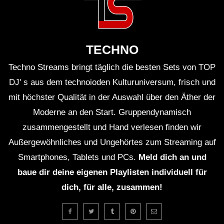
☠ PuncheZ – Die Immer Lacht (Remix)
I TEKKNATION I HARDTEKK ☠
TECHNO
24H RAVE – LIVESTREAM | FLASH
CLUB OSTERBURG
Techno Streams bringt täglich die besten Sets von TOP
DJ' s aus dem technoioden Kulturuniversum, frisch und
mit höchster Qualität in der Auswahl über den Äther der
BDTEKK – Battlezone Zwickau
Moderne an den Start. Gruppendynamisch
26.11.2022 [HARDTEKK LIVE]
zusammengestellt und Hand verlesen finden wir
Außergewöhnliches und Ungehörtes zum Streaming auf
COLOGNE UNDERGROUND
Smartphones, Tablets und PCs.
Meld dich an und
HARDTEKK BEATS | S. M. | SET |
baue dir deine eigenen Playlisten individuell für
2020 [HARDTEKK]
dich, für alle, zusammen!
MoshTekk – Die immer lacht
(Hardtekk)