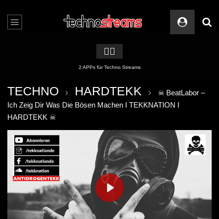
🏳️‍🌈
2 APPs für Techno Streams
TECHNO
HARDTEKK
☠ BeatLabor –
Ich Zeig Dir Was Die Bösen Machen I TEKKNATION I
HARDTEKK ☠
PLAY