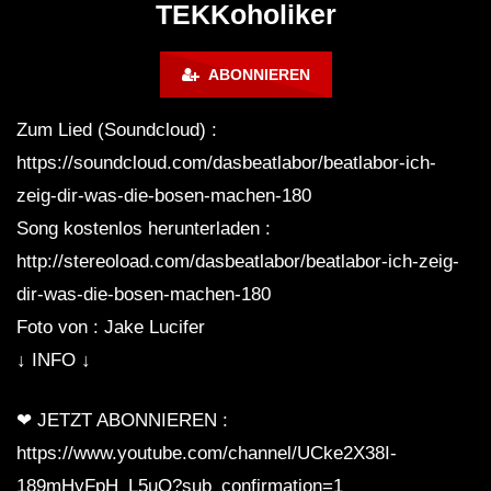
TEKKoholiker
HARDTEKK
ABONNIEREN
☠ Zahni – Energy Summeropening
(Belantis Freizeitpark Leipzig
Zum Lied (Soundcloud) :
28.05.2016) I TEKKNATION I
https://soundcloud.com/dasbeatlabor/beatlabor-ich-
HARDTEKK ☠
zeig-dir-was-die-bosen-machen-180
LIVESTREAM | WAR OF MUSIK |
Song kostenlos herunterladen :
HEtZEr Official. x Maytrixx [
HARDTEKK 2021]
http://stereoload.com/dasbeatlabor/beatlabor-ich-zeig-
dir-was-die-bosen-machen-180
Zahni vs. ILL PaTRon & Kanna[d]iss @
Foto von : Jake Lucifer
Wet Club Espenhain [02.02.2013]
↓ INFO ↓
❤ JETZT ABONNIEREN :
Minupren – Ein perverser Frühling |
https://www.youtube.com/channel/UCke2X38I-
HARDTEKK to FRENCHCORE Mix |
Videoset by STEEN Motion |
189mHyFpH_L5uQ?sub_confirmation=1