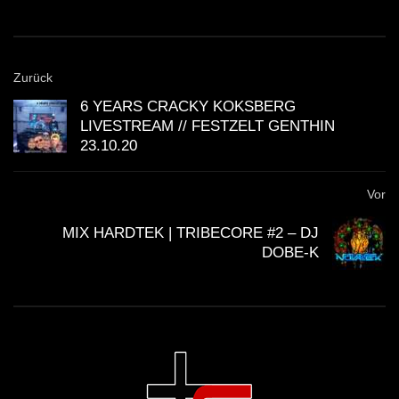
HEtZEr Vs DerPianist – Liebe Zum
Tekk 2.0
Zurück
6 YEARS CRACKY KOKSBERG
LIVESTREAM // FESTZELT GENTHIN
Tekk Set Winter 2020 | 4k Hintergrund |
23.10.20
Hardtekk | Tekknation
Vor
HardTekk – “Sackgesicht in the Mix”
MIX HARDTEK | TRIBECORE #2 – DJ
DOBE-K
LET’S TRIBE AGAIN • TRIBEJAGT
TEIL 2 • [S.M.] • 2021 • [TRIBETEKK]