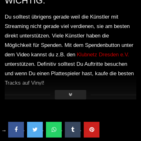
WICHTIG:
MAYTRIXX / SCHILLAH / ROLEXZ /
HETZER / BORDERLINE / U.V.A
Du solltest übrigens gerade weil die Künstler mit
Streaming nicht gerade viel verdienen, sie am besten
HEtZEr & Maytrixx – TimeleZz
direkt unterstützen. Viele Künstler haben die
[HARDTEKK SET 2020]
Möglichkeit für Spenden. Mit dem Spendenbutton unter
dem Video kannst du z.B. den
Klubnetz Dresden e.V.
Maytrixx Reagiert auf: Tik Tok
unterstützen. Definitiv solltest Du Auftritte besuchen
(HARDTEKK EDITION) + Gewinnspiel
und wenn Du einen Plattespieler hast, kaufe die besten
Tracks auf Vinyl!
Crotekk (VIDEOSET) @ Hell Festival
2019
[S.M.] • NEW HARDTEKK LIVE
SESSION • AUGUST • 2021