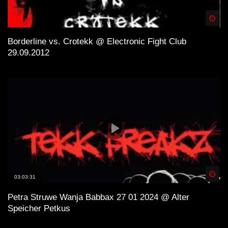
Spä
Borderline vs. Crotekk @ Electronic Fight Club
29.09.2012
Spä
03:03:31
Petra Struwe Wanja Babbax 27 01 2024 @ Alter
Speicher Petkus