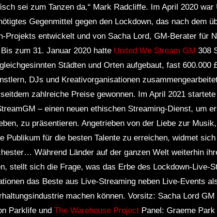
n Tisch sei zum Tanzen da.“ Mark Radcliffe. Im April 2020 w
nötigtes Gegenmittel gegen den Lockdown, das nach dem übe
-Projekts entwickelt und von Sacha Lord, GM-Berater für N
e. Bis zum 31. Januar 2020 hatte
United We Stream GM
308 S
 gleichgesinnten Städten und Orten aufgebaut, fast 600.000 
nstlern, DJs und Kreativorganisationen zusammengearbeitet
nd seitdem zahlreiche Preise gewonnen. Im April 2021 starte
treamGM – einen neuen ethischen Streaming-Dienst, um erst
lieben, zu präsentieren. Angetrieben von der Liebe zur Musik
 Publikum für die besten Talente zu erreichen, widmet si
nchester… Während Länder auf der ganzen Welt weiterhin i
, stellt sich die Frage, was das Erbe des Lockdown-Live-S
ationen das Beste aus Live-Streaming neben Live-Events als 
rhaltungsindustrie machen können. Vorsitz: Sacha Lord G
on Parklife und
The Warehouse Project
Panel: Graeme Park D