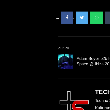
Zurück
Adam Beyer b2b 
Space @ Ibiza 20
TEC
Techno 
Kulturu