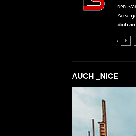
den Sta
Außerge
dich an
AUCH _NICE