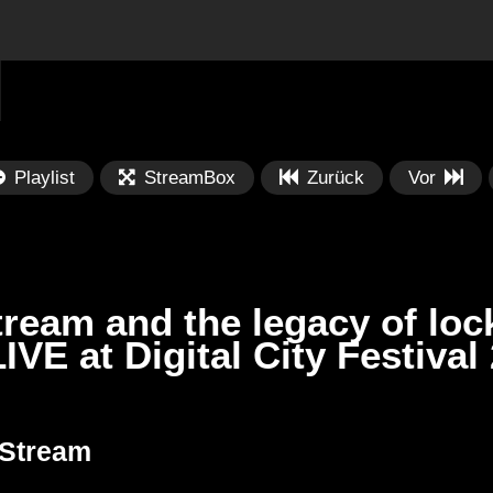
Playlist
StreamBox
Zurück
Vor
ream and the legacy of loc
IVE at Digital City Festival
Später
Später
PRICES
Festival BPM 2025 – Live
De
 Stream
rland 2023 by
Completa
Ma
nity stage]
/ 