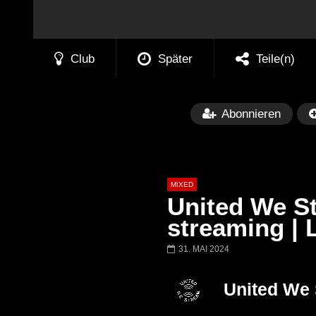
Club
Später
Teile(n)
Abonnieren
MIXED
United We St
streaming | L
31. MAI 2024
Später
Barbara Lago @ Kappa
THEMBA @ CA
United We
FuturFestival 2024
FESTIVAL Switze
LUCA DEA [Moder