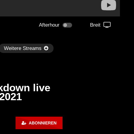
Afterhour
Breit
Weitere Streams
kdown live
 2021
Später
kmantel Ten – Helena Hauff &
Ángel Molina – Sónar 202
ABONNIEREN
rcel Dettmann | Radar – Aug 2
ARTE Concert
2024