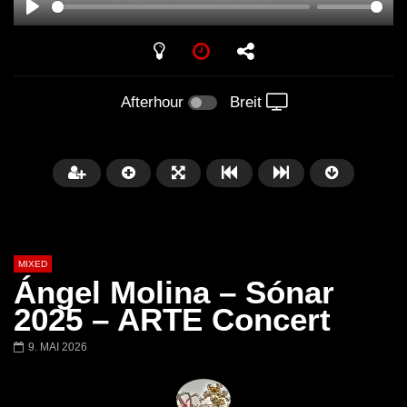
PLAY
Afterhour
Breit
MIXED
Ángel Molina – Sónar
2025 – ARTE Concert
9. MAI 2026
Später
Barbara Lago @ Kappa
THEMBA @ CAPRI