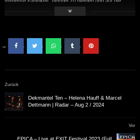
immense Fähigkeit, flexibel zu bleiben und auf die
Energie des Publikums zu reagieren. Molina hat diesen
Druck gemeistert.
Er weiß, dass jeder Auftritt einzigartig ist. Das Publikum
ist nie gleich, die Stimmung schwankt, und
unvorhergesehene Situationen können jederzeit
auftreten. Ein kleiner Fehler könnte die gesamte
Dynamik zerstören. Doch Molina bleibt gelassen. Er hat
in den letzten Jahren genug Erfahrung gesammelt, um
Zurück
mit jeder Herausforderung umzugehen.
Dekmantel Ten – Helena Hauff & Marcel
Sein Verständnis für die Musik und die Menschen, die
Dettmann | Radar – Aug 2 / 2024
sie hören, macht ihn zu einem außergewöhnlichen
Künstler. Er fühlt, was das Publikum braucht, und bringt
Vor
es dazu, sich gemeinsam in eine musikalische Ekstase
EPICA – Live at EXIT Festival 2023 (Full