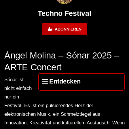
FuturFestival 2024
FESTIVAL Switzerla
LUCA DEA [Modernit
Techno Festival
ABONNIEREN
Ángel Molina – Sónar 2025 –
ARTE Concert
Sónar ist
Entdecken
nicht einfach
nur ein
Festival. Es ist ein pulsierendes Herz der
elektronischen Musik, ein Schmelztiegel aus
Innovation, Kreativität und kulturellem Austausch. Wenn