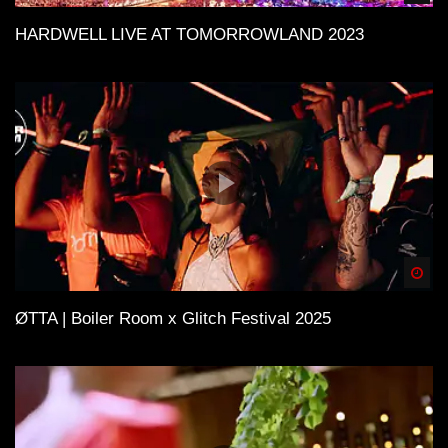
HARDWELL LIVE AT TOMORROWLAND 2023
Spä
ØTTA | Boiler Room x Glitch Festival 2025