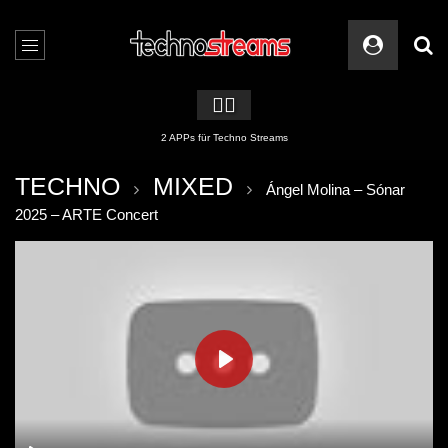
🏳️‍🌈
2 APPs für Techno Streams
TECHNO
MIXED
Ángel Molina – Sónar
2025 – ARTE Concert
PLAY