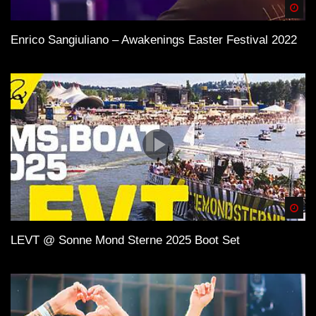
Spä
und wenn Du einen Plattespieler hast, kaufe die besten
Tracks auf Vinyl!
Enrico Sangiuliano – Awakenings Easter Festival 2022
Spä
LEVT @ Sonne Mond Sterne 2025 Boot Set