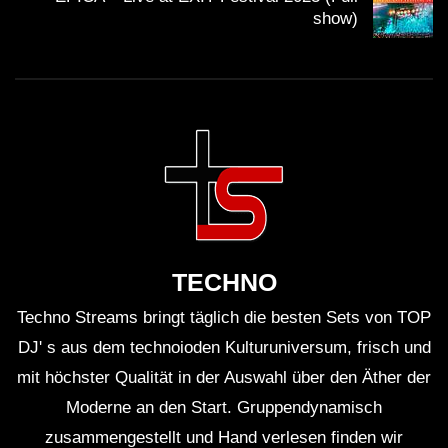
zu begeben.
show)
FAQs
Was zeichnet Ángel Molina als DJ aus?
Molina hat ein außergewöhnliches Gespür für die
Stimmung im Raum und schafft es, das Publikum mit
seinen Sets auf eine emotionale Reise mitzunehmen.
Wie wird das Sónar 2025 im Vergleich zu früheren
TECHNO
Festivals sein?
Sónar 2025 verspricht, eine noch stärkere
Techno Streams bringt täglich die besten Sets von TOP
Verschmelzung von Kunst, Musik und Technologie zu
DJ' s aus dem technoioden Kulturuniversum, frisch und
bieten und wird zahlreiche innovative Künstler und
mit höchster Qualität in der Auswahl über den Äther der
Projekte präsentieren.
Moderne an den Start. Gruppendynamisch
zusammengestellt und Hand verlesen finden wir
Welche Rolle spielt die technologische Innovation bei