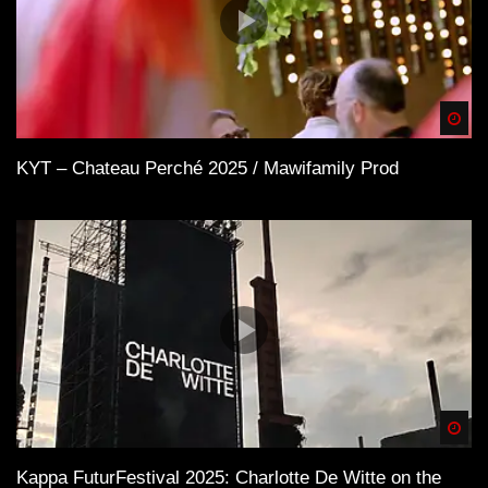
Spä
KYT – Chateau Perché 2025 / Mawifamily Prod
Spä
Kappa FuturFestival 2025: Charlotte De Witte on the