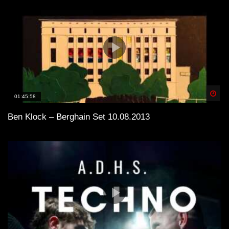
Spä
01:45:58
Ben Klock – Berghain Set 10.08.2013