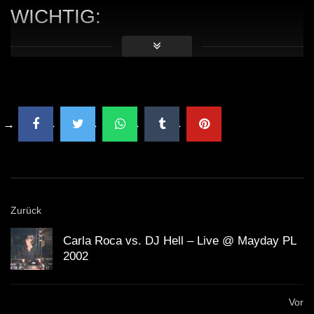
WICHTIG:
Du solltest übrigens gerade weil die Künstler mit
Streaming nicht gerade viel verdienen, sie am besten
direkt unterstützen. Viele Künstler haben die
Möglichkeit für Spenden. Mit dem Spendenbutton unter
dem Video kannst du z.B. den
Klubnetz Dresden e.V.
unterstützen. Definitiv solltest Du Auftritte besuchen
und wenn Du einen Plattespieler hast, kaufe die besten
Tracks auf Vinyl!
Zurück
Carla Roca vs. DJ Hell – Live @ Mayday PL
2002
Vor