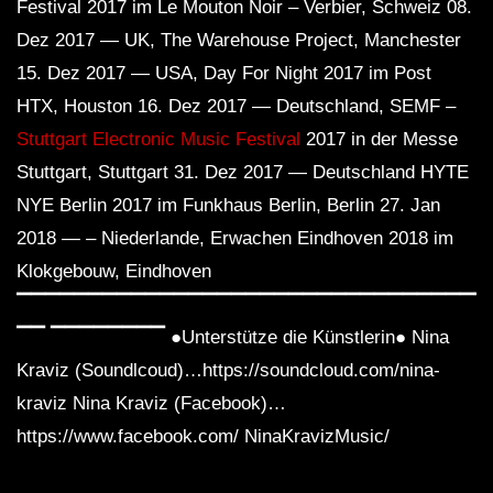
Festival 2017 im Le Mouton Noir – Verbier, Schweiz 08.
Dez 2017 — UK, The Warehouse Project, Manchester
15. Dez 2017 — USA, Day For Night 2017 im Post
HTX, Houston 16. Dez 2017 — Deutschland, SEMF –
Stuttgart Electronic Music Festival
2017 in der Messe
Stuttgart, Stuttgart 31. Dez 2017 — Deutschland HYTE
NYE Berlin 2017 im Funkhaus Berlin, Berlin 27. Jan
2018 — – Niederlande, Erwachen Eindhoven 2018 im
Klokgebouw, Eindhoven
▔▔▔▔▔▔▔▔▔▔▔▔▔▔▔▔▔▔▔▔▔▔▔▔▔▔▔▔▔▔▔▔▔
▔▔ ▔▔▔▔▔▔▔▔ ●Unterstütze die Künstlerin● Nina
Kraviz (Soundlcoud)…https://soundcloud.com/nina-
kraviz Nina Kraviz (Facebook)…
https://www.facebook.com/ NinaKravizMusic/