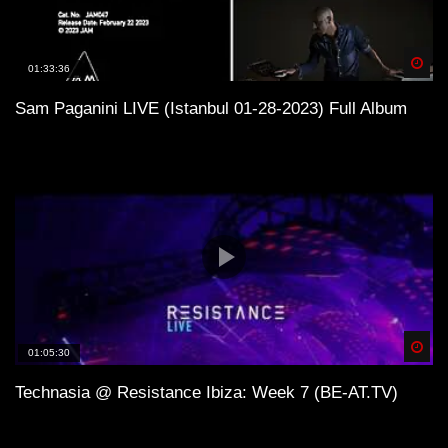
Spä
01:33:36
Sam Paganini LIVE (Istanbul 01-28-2023) Full Album
Spä
01:05:30
Technasia @ Resistance Ibiza: Week 7 (BE-AT.TV)