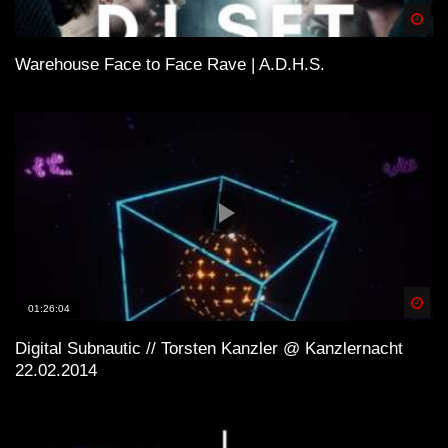
Spä
Warehouse Face to Face Rave | A.D.H.S.
Spä
01:26:04
Digital Subnautic // Torsten Kanzler @ Kanzlernacht
22.02.2014