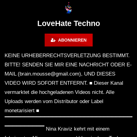
Lokeren Belgium (1996)
17.06.2013
LoveHate Techno
ABONNIEREN
KEINE URHEBERRECHTSVERLETZUNG BESTIMMT.
BITTE! SENDEN SIE MIR EINE NACHRICHT ODER E-
MAIL (brain.mousse@gmail.com), UND DIESES
VIDEO WIRD SOFORT ENTFERNT. ■ Dieser Kanal
vermarktet die hochgeladenen Videos nicht. Alle
Uploads werden vom Distributor oder Label
monetarisiert ■
▔▔▔▔▔▔▔▔▔▔▔▔▔▔▔▔▔▔▔▔▔▔▔▔▔▔▔▔▔▔▔▔▔
▔▔▔▔▔▔▔▔▔▔ Nina Kraviz kehrt mit einem