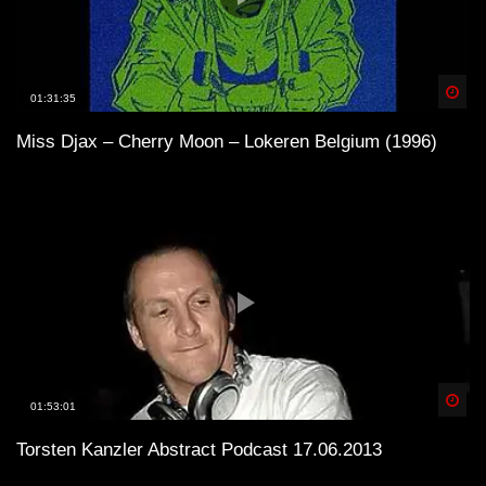
Spä
01:31:35
Miss Djax – Cherry Moon – Lokeren Belgium (1996)
Spä
01:53:01
Torsten Kanzler Abstract Podcast 17.06.2013