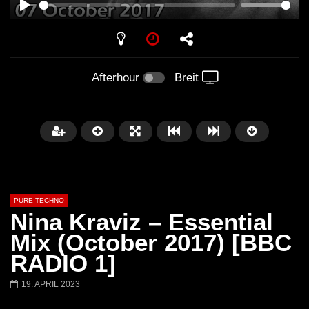
PLAY
Afterhour
Breit
PURE TECHNO
Nina Kraviz – Essential
Mix (October 2017) [BBC
RADIO 1]
Später
01:31:35
01:53:01
19. APRIL 2023
Miss Djax – Cherry Moon –
Torsten Kanzler Abst