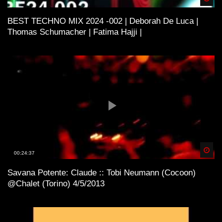
BEST TECHNO MIX 2024 -002 | Deborah De Luca |
Thomas Schumacher | Fatima Hajji |
Spä
00:24:37
Savana Potente: Claude :: Tobi Neumann (Cocoon)
@Chalet (Torino) 4/5/2013