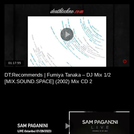
Spä
01:17:55
DT:Recommends | Fumiya Tanaka – DJ Mix 1/2
[MIX.SOUND.SPACE] (2002) Mix CD 2