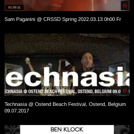
Spä
01:30:11
Sam Paganini @ CRSSD Spring 2022.03.13 0h00 Fr
Spä
Technasia @ Ostend Beach Festival, Ostend, Belgium
09.07.2017