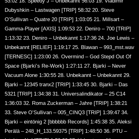
53:02 18. Speedy J – Unbekannt 56:03 19. Vladimir
Dubyshkin – Lastwagen [TRIP] 58:32 20. Steve
O’Sullivan – Quatre 20 [TRIP] 1:03:05 21. Millsart –
Gamma-Player [AXIS] 1:09:53 22. Deniro – 700 [TRIP]
1:13:32 23. Deniro – Unbekannt 1:17:36 24. Joe Lewis –
Unbekannt [RELIEF] 1:19:17 25. Blawan – 993_mst.wav
[TERNESC] 1:23:00 26. Overmind – God Stepd Out Of
Space (Bjarki’s Re-Work) 1:27:11 27. Bjarki – Never
Vacuum Alone 1:30:55 28. Unbekannt – Unbekannt 29.
Bjarki – 12345 tranx2 [TRIP] 1:33:45 30. Bjarki – Das
5321 [TRIP] 1:34:38 ​​31. Universalindikator – 25 C14
1:36:03 32. Roma Zuckerman – Jahre [TRIP] 1:38:21
33. Steve O’Sullivan – 005_CINQ3 [TRIP] 1:39:47 34.
Bjarki – eintönig 2 [bbbbbb Records] 1:45:38 35. Aleksi
Perälä – 248_H_133.59375 [TRIP] 1:48:50 36. PTU –