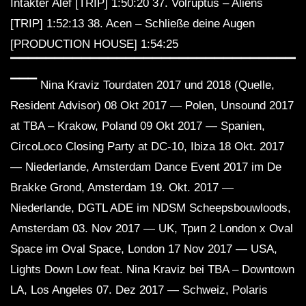
Intakter Alef [TRIP] 1:50:20 37. Volruptus – Aliens
[TRIP] 1:52:13 38. Acen – Schließe deine Augen
[PRODUCTION HOUSE] 1:54:25
▔▔▔▔▔▔▔▔▔▔▔▔▔▔▔▔▔▔▔▔▔▔▔▔▔▔▔▔▔▔▔▔▔
▔▔▔ Nina Kraviz Tourdaten 2017 und 2018 (Quelle,
Resident Advisor) 08 Okt 2017 — Polen, Unsound 2017
at TBA – Krakow, Poland 09 Okt 2017 — Spanien,
CircoLoco Closing Party at DC-10, Ibiza 18 Okt. 2017
— Niederlande, Amsterdam Dance Event 2017 im De
Brakke Grond, Amsterdam 19. Okt. 2017 —
Niederlande, DGTL ADE im NDSM Scheepsbouwloods,
Amsterdam 03. Nov 2017 — UK, Трип 2 London x Oval
Space im Oval Space, London 17 Nov 2017 — USA,
Lights Down Low feat. Nina Kraviz bei TBA – Downtown
LA, Los Angeles 07. Dez 2017 — Schweiz, Polaris