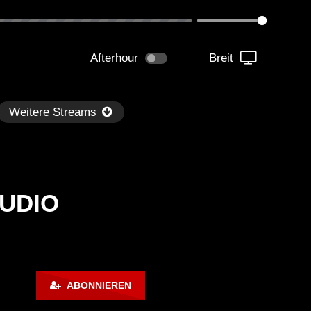
Afterhour
Breit
Weitere Streams
AUDIO
Später
kmantel Ten – Helena Hauff &
Ángel Molina – Sónar 202
ABONNIEREN
rcel Dettmann | Radar – Aug 2
ARTE Concert
2024