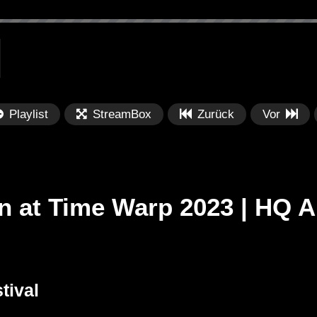
Playlist
StreamBox
Zurück
Vor
in at Time Warp 2023 | HQ 
Später
Später
PRICES
Festival BPM 2025 – Live
De
tival
rland 2023 by
Completa
Ma
nity stage]
/ 