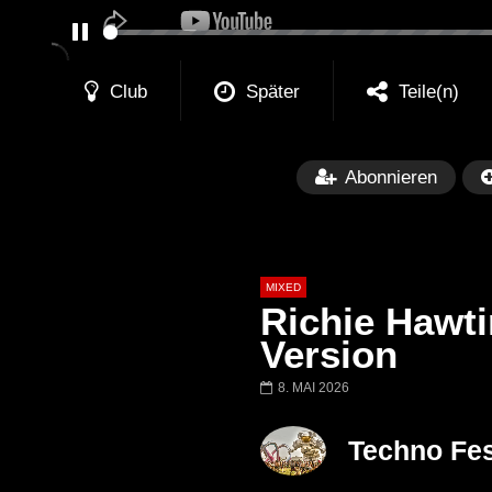
PAUSE
Club
Später
Teile(n)
Abonnieren
MIXED
Richie Hawt
Version
8. MAI 2026
Später
Barbara Lago @ Kappa
THEMBA @ CA
Techno Fes
FuturFestival 2024
FESTIVAL Switze
LUCA DEA [Moder