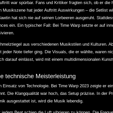
ftritt war spürbar. Fans und Kritiker fragten sich, ob er die
en Musikszene hat jeder Auftritt Auswirkungen – die Setlist
wtin hat sich nie auf seinen Lorbeeren ausgeruht. Stattdess
ces ein. Ein typischer Fall: Bei Time Warp setzte er auf in
ivieren.
hmelztiegel aus verschiedenen Musikstilen und Kulturen. Ab
t jeder Note tiefer ging. Die Visuals, die er wählte, waren ni
ich darauf einlässt, wird mit einem multidimensionalen Kunst
e technische Meisterleistung
en Einsatz von Technologie. Bei Time Warp 2023 zeigte er ei
. Die Klangqualität war hoch, das Setup präzise. In der Pr
ik ausgestattet ist, wird die Musik lebendig.
 jedem Beat schien die Luft vibrieren zu können. Die Frequ