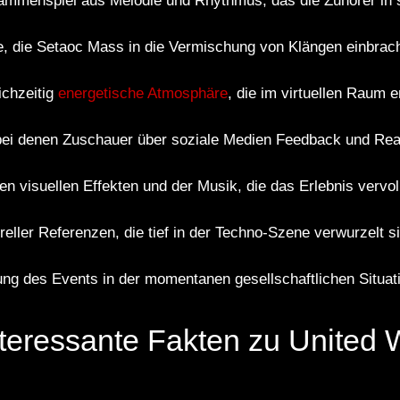
mmenspiel aus Melodie und Rhythmus, das die Zuhörer in 
e, die Setaoc Mass in die Vermischung von Klängen einbrach
ichzeitig
energetische Atmosphäre
, die im virtuellen Raum e
 bei denen Zuschauer über soziale Medien Feedback und Rea
n visuellen Effekten und der Musik, die das Erlebnis vervol
reller Referenzen, die tief in der Techno-Szene verwurzelt s
ng des Events in der momentanen gesellschaftlichen Situat
nteressante Fakten zu United