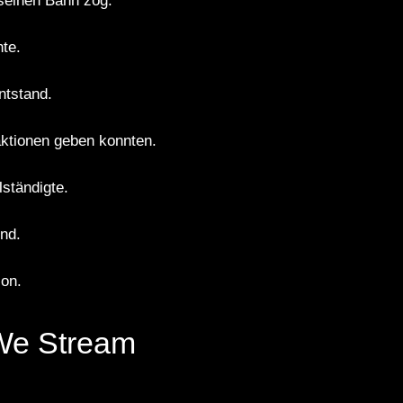
seinen Bann zog.
te.
ntstand.
ktionen geben konnten.
lständigte.
ind.
ion.
 We Stream