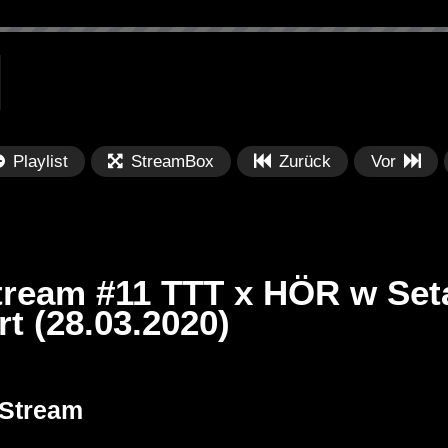
Playlist
StreamBox
Zurück
Vor
tream #11 TTT x HÖR w Set
t (28.03.2020)
Später
Später
PRICES
Festival BPM 2025 – Live
De
 Stream
rland 2023 by
Completa
Ma
nity stage]
/ 