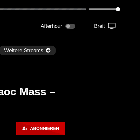
Afterhour
Breit
Weitere Streams
aoc Mass –
Später
kmantel Ten – Helena Hauff &
Ángel Molina – Sónar 202
ABONNIEREN
rcel Dettmann | Radar – Aug 2
ARTE Concert
2024