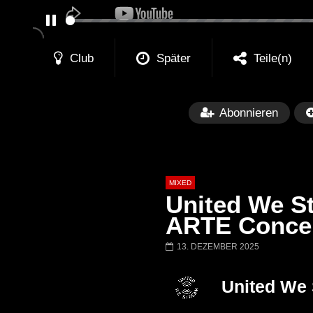
PAUSE
Club
Später
Teile(n)
Abonnieren
MIXED
United We S
ARTE Concer
13. DEZEMBER 2025
Später
Barbara Lago @ Kappa
THEMBA @ CA
United We
FuturFestival 2024
FESTIVAL Switze
LUCA DEA [Moder