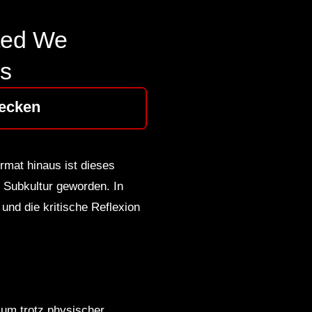
ited We
ss
ecken
mat hinaus ist dieses
n Subkultur geworden. In
und die kritische Reflexion
kum trotz physischer