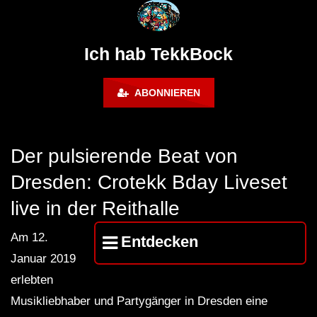
@ altes Militärgelände
◇Maytrixx◇Moshtek
Halberstadt 06.07.13 [HQ]
d◇Tieftekker◇Rave
!◇ [HARDTEKK]
Ich hab TekkBock
ABONNIEREN
Der pulsierende Beat von
Dresden: Crotekk Bday Liveset
live in der Reithalle
Am 12.
Entdecken
Januar 2019
erlebten
Musikliebhaber und Partygänger in Dresden eine