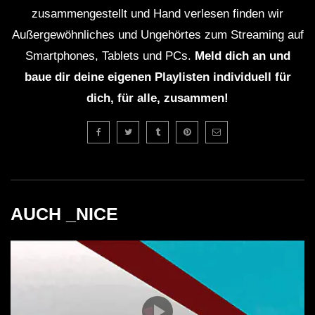
Angesichts seiner steigenden Popularität ist es
zusammengestellt und Hand verlesen finden wir
durchaus möglich, dass Crotekk erneut in der
Außergewöhnliches und Ungehörtes zum Streaming auf
Reithalle auftritt.
Smartphones, Tablets und PCs.
Meld dich an und
baue dir deine eigenen Playlisten individuell für
dich, für alle, zusammen!
Faszination und Fakten über
Crotekk
Crotekk hat eine leidenschaftliche Fangemeinde,
die sich ständig vergrößert.
AUCH _NICE
Seine Musik wird in vielen Clubs und Festivals der
elektronischen Musikszene gespielt.
Die Reithalle hat eine Kapazität von bis zu 1000