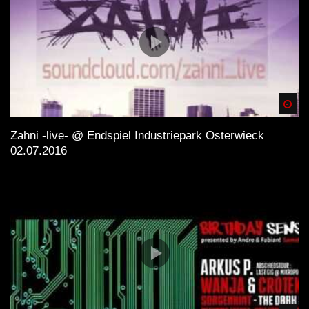
Spä
Zahni -live- @ Endspiel Industriepark Osterwieck
02.07.2016