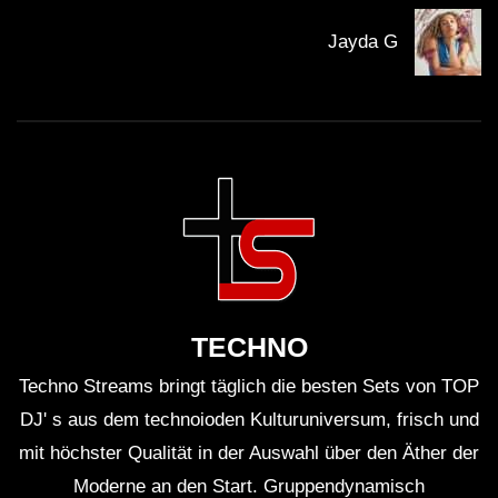
Ja, es wurden beeindruckende Licht- und
Jayda G
Visualeffekte eingesetzt, um das musikalische
Erlebnis zu verstärken.
Welche Bedeutung hat die Reithalle für die
lokale Musikszene?
Die Reithalle ist ein zentraler Veranstaltungsort
für elektronische Musik und trägt zur Förderung
TECHNO
lokaler Talente bei.
Techno Streams bringt täglich die besten Sets von TOP
Könnte Crotekk in Zukunft wieder in der
DJ' s aus dem technoioden Kulturuniversum, frisch und
mit höchster Qualität in der Auswahl über den Äther der
Reithalle auftreten?
Moderne an den Start. Gruppendynamisch