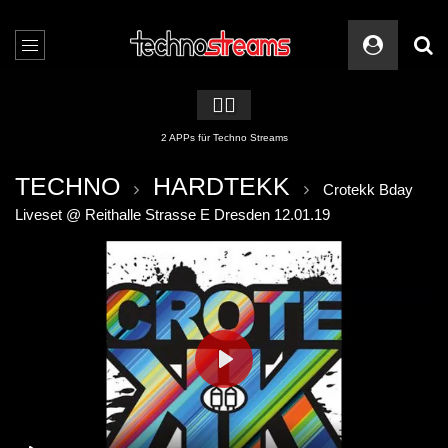
🏳️‍🌈
2 APPs für Techno Streams
TECHNO
HARDTEKK
Crotekk Bday
Liveset @ Reithalle Strasse E Dresden 12.01.19
PLAY