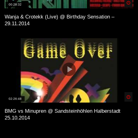
Spä
00:28:32
Wanja & Crotekk (Live) @ Birthday Sensation –
29.11.2014
Spä
02:26:48
BMG vs Minupren @ Sandsteinhöhlen Halberstadt
25.10.2014