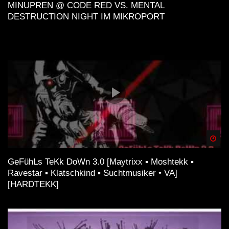
MINUPREN @ CODE RED VS. MENTAL
DESTRUCTION NIGHT IM MIKROPORT
Spä
GeFühLs TeKk DoWn 3.0 [Maytrixx ▪ Moshtekk ▪
Ravestar ▪ Klatschkind ▪ Suchtmusiker • VA]
[HARDTEKK]