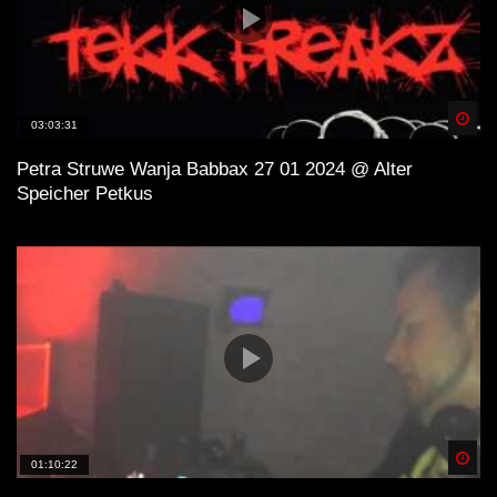
Spä
03:03:31
Petra Struwe Wanja Babbax 27 01 2024 @ Alter
Speicher Petkus
Spä
01:10:22