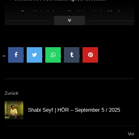
Crotekk ist bekannt für elektronische Musik,
insbesondere Techno und House, und kombiniert
oft verschiedene Stilrichtungen in seinen Sets.
Wie war die Atmosphäre in der Reithalle
während des Sets?
Die Atmosphäre war electric und voller Energie,
mit einer begeisterten Crowd, die bis in die
Zurück
frühen Morgenstunden tanzte.
Shabi Seyf | HÖR – September 5 / 2025
Gab es besondere Visuals während des
Auftritts?
Vor