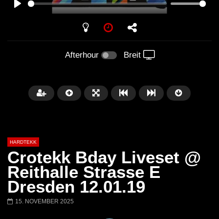
PLAY
Afterhour
Breit
HARDTEKK
Crotekk Bday Liveset @
Reithalle Strasse E
Dresden 12.01.19
Später
00:52:44
15. NOVEMBER 2025
H4U | Minupren vs Craig Mortalis
GeFühLs TeKk DoWn