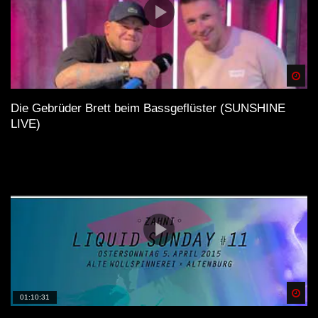
House
DJ
Spä
Reithalle
Die Gebrüder Brett beim Bassgeflüster (SUNSHINE
LIVE)
Dresden
Liveset
Musikszene
Electronic Dance Music
WICHTIG
Spä
01:10:31