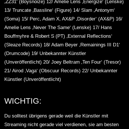
‚ZZ31‘ (Boysnoize) 12/ Amelie Lens ‚Energize‘ (Lenske)
13/ Truncate ‚Bassline‘ (Figure) 14/ Slam ‚Antonym‘
(Soma) 15/ Perc, Adam X, AX&P ‚Disorder‘ (AX&P) 16/
Amelie Lens ‚Never The Same‘ (Lenske) 17/ Hans
Bouffmyhre & Robert S (PT) ‚External Reflections‘
(Sleaze Records) 18/ Adam Beyer ‚Remainings III D1‘
(Drumcode) 19/ Unbekannter Künstler
(Unveröffentlicht) 20/ Joey Beltram ‚Ten Four‘ (Tresor)
21/ Airod ‚Vaga‘ (Obscuur Records) 22/ Unbekannter
Künstler (Unveröffentlicht)
WICHTIG:
Du solltest übrigens gerade weil die Künstler mit
Streaming nicht gerade viel verdienen, sie am besten