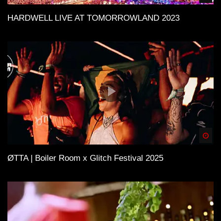
HARDWELL LIVE AT TOMORROWLAND 2023
Spä
ØTTA | Boiler Room x Glitch Festival 2025