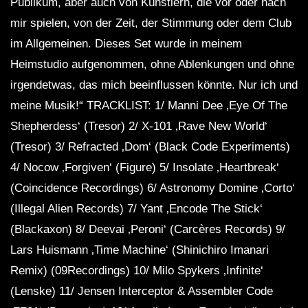
Publikum, aber auch von Künstlern, die vor oder nach
mir spielen, von der Zeit, der Stimmung oder dem Club
im Allgemeinen. Dieses Set wurde in meinem
Heimstudio aufgenommen, ohne Ablenkungen und ohne
irgendetwas, das mich beeinflussen könnte. Nur ich und
meine Musik!“ TRACKLIST: 1/ Manni Dee ‚Eye Of The
Shepherdess‘ (Tresor) 2/ X-101 ‚Rave New World‘
(Tresor) 3/ Refracted ‚Dom‘ (Black Code Experiments)
4/ Nocow ‚Forgiven‘ (Figure) 5/ Insolate ‚Heartbreak‘
(Coincidence Recordings) 6/ Astronomy Domine ‚Corto‘
(Illegal Alien Records) 7/ Yant ‚Encode The Stick‘
(Blackaxon) 8/ Deevai ‚Peroni‘ (Carcères Records) 9/
Lars Huismann ‚Time Machine‘ (Shinichiro Imanari
Remix) (09Recordings) 10/ Milo Spykers ‚Infinite‘
(Lenske) 11/ Jensen Interceptor & Assembler Code