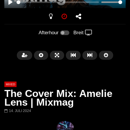
PLAY
Afterhour
Breit
MIXED
The Cover Mix: Amelie
Lens | Mixmag
14. JULI 2024
Später
Barbara Lago @ Kappa
THEMBA @ CAPRI