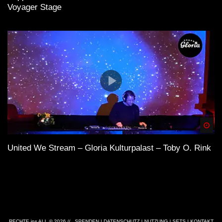
Voyager Stage
Spä
United We Stream – Gloria Kulturpalast – Toby O. Rink
RECHTE ins ALL © 2026 //
SPENDEN
|
DATENSCHUTZ
|
NUTZUNG
|
SETS
|
KONTAKT