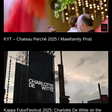
Spä
KYT – Chateau Perché 2025 / Mawifamily Prod
Spä
Kappa FuturFestival 2025: Charlotte De Witte on the