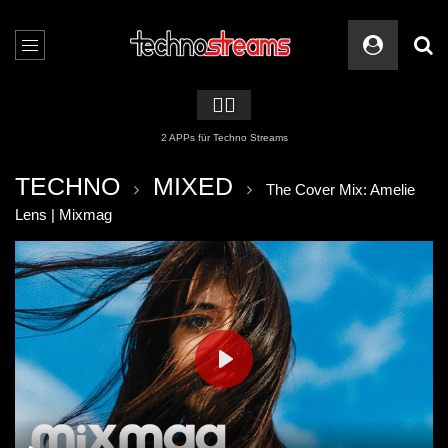
🏳️‍🌈
2 APPs für Techno Streams
TECHNO
MIXED
The Cover Mix: Amelie
Lens | Mixmag
PLAY