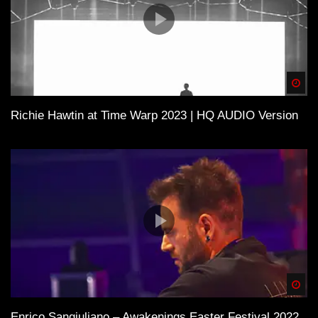
Spä
Richie Hawtin at Time Warp 2023 | HQ AUDIO Version
Spä
Enrico Sangiuliano – Awakenings Easter Festival 2022