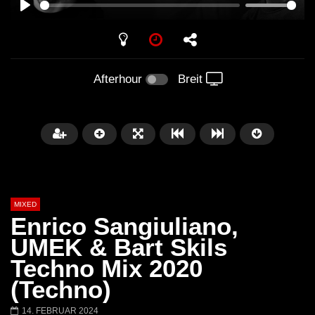
PLAY
Afterhour
Breit
MIXED
Enrico Sangiuliano,
UMEK & Bart Skils
Techno Mix 2020
Später
(Techno)
Barbara Lago @ Kappa
THEMBA @ CAPRI
14. FEBRUAR 2024