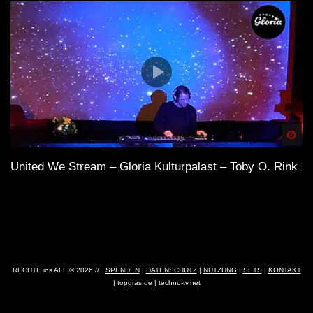
Spä
United We Stream – Gloria Kulturpalast – Toby O. Rink
RECHTE ins ALL © 2026 //
SPENDEN
|
DATENSCHUTZ
|
NUTZUNG
|
SETS
|
KONTAKT
|
topgras.de
|
techno-tv.net