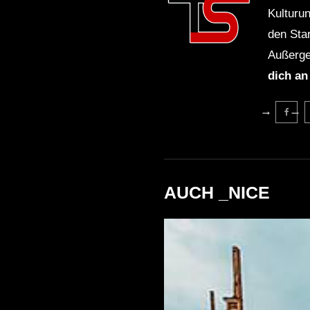
Kulturu
den Sta
Außerge
dich an
AUCH _NICE