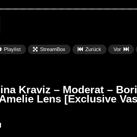
Playlist
StreamBox
Zurück
Vor
na Kraviz – Moderat – Bori
 Amelie Lens [Exclusive Va
Später
Später
PRICES
Festival BPM 2025 – Live
De
J
rland 2023 by
Completa
Ma
nity stage]
/ 