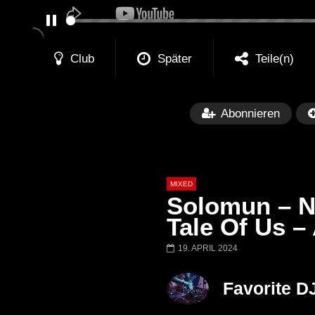
PAUSE
Club
Später
Teile(n)
Abonnieren
MIXED
Solomun – Ni
Tale Of Us –
19. APRIL 2024
Später
Barbara Lago @ Kappa
THEMBA @ CA
Favorite D
FuturFestival 2024
FESTIVAL Switze
LUCA DEA [Moder