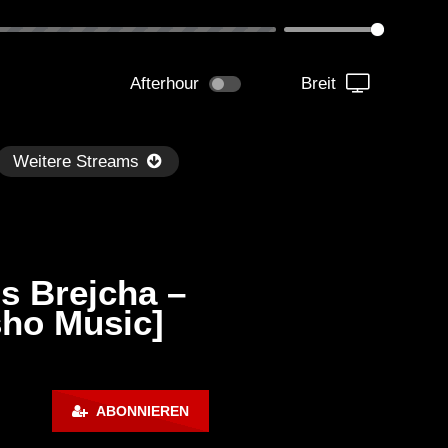
Afterhour
Breit
Weitere Streams
s Brejcha –
sho Music]
Später
kmantel Ten – Helena Hauff &
Ángel Molina – Sónar 202
ABONNIEREN
rcel Dettmann | Radar – Aug 2
ARTE Concert
2024